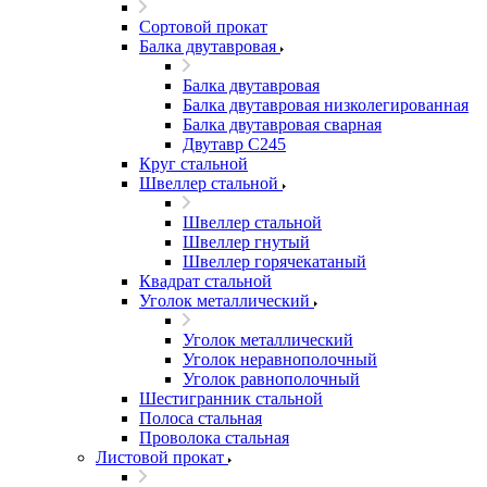
Сортовой прокат
Балка двутавровая
Балка двутавровая
Балка двутавровая низколегированная
Балка двутавровая сварная
Двутавр С245
Круг стальной
Швеллер стальной
Швеллер стальной
Швеллер гнутый
Швеллер горячекатаный
Квадрат стальной
Уголок металлический
Уголок металлический
Уголок неравнополочный
Уголок равнополочный
Шестигранник стальной
Полоса стальная
Проволока стальная
Листовой прокат