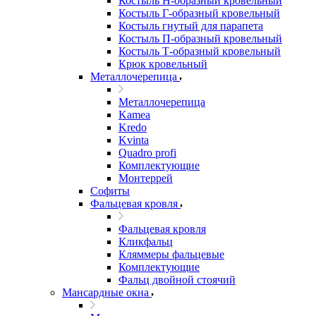
Костыль H-образный кровельный
Костыль Г-образный кровельный
Костыль гнутый для парапета
Костыль П-образный кровельный
Костыль Т-образный кровельный
Крюк кровельный
Металлочерепица
Металлочерепица
Kamea
Kredo
Kvinta
Quadro profi
Комплектующие
Монтеррей
Софиты
Фальцевая кровля
Фальцевая кровля
Кликфальц
Кляммеры фальцевые
Комплектующие
Фальц двойной стоячий
Мансардные окна