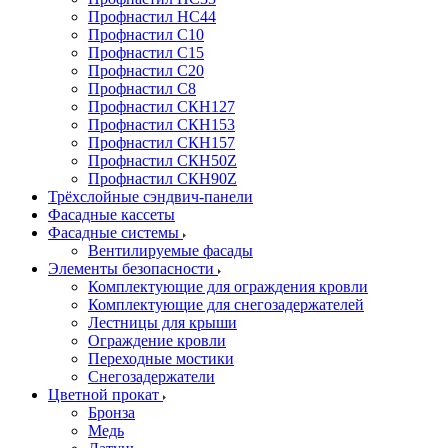
Профнастил НС44
Профнастил С10
Профнастил С15
Профнастил С20
Профнастил С8
Профнастил СКН127
Профнастил СКН153
Профнастил СКН157
Профнастил СКН50Z
Профнастил СКН90Z
Трёхслойные сэндвич-панели
Фасадные кассеты
Фасадные системы
Вентилируемые фасады
Элементы безопасности
Комплектующие для ограждения кровли
Комплектующие для снегозадержателей
Лестницы для крыши
Ограждение кровли
Переходные мостики
Снегозадержатели
Цветной прокат
Бронза
Медь