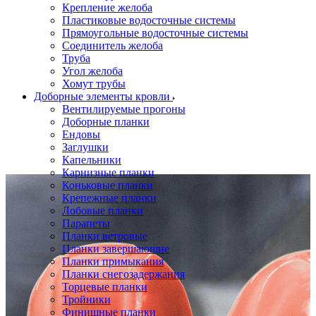
Крепление желоба
Пластиковые водосточные системы
Прямоугольные водосточные системы
Соединитель желоба
Труба
Угол желоба
Хомут трубы
Доборные элементы кровли
Вентилируемые прогоны
Доборные планки
Ендовы
Заглушки
Капельники
Карнизные планки
Коньковые планки
Крепежные планки
Лобовые планки
Парапеты
Планки ветровые
Планки завершающие
Планки примыкания
Планки снегозадержания
Торцевые планки
Тройники
Финишные планки