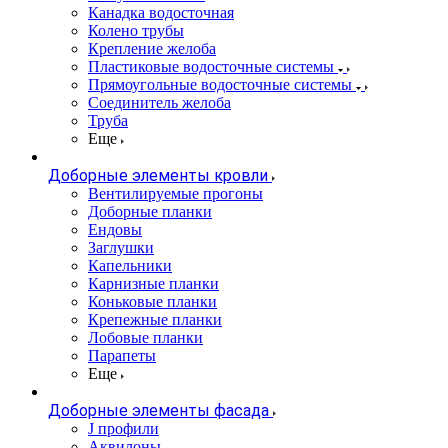
Канадка водосточная
Колено трубы
Крепление желоба
Пластиковые водосточные системы
Прямоугольные водосточные системы
Соединитель желоба
Труба
Еще
Доборные элементы кровли
Вентилируемые прогоны
Доборные планки
Ендовы
Заглушки
Капельники
Карнизные планки
Коньковые планки
Крепежные планки
Лобовые планки
Парапеты
Еще
Доборные элементы фасада
J профили
Аквилоны