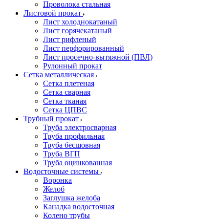
Проволока стальная
Листовой прокат
Лист холоднокатаный
Лист горячекатаный
Лист рифленый
Лист перфорированный
Лист просечно-вытяжной (ПВЛ)
Рулонный прокат
Сетка металлическая
Сетка плетеная
Сетка сварная
Сетка тканая
Сетка ЦПВС
Трубный прокат
Труба электросварная
Труба профильная
Труба бесшовная
Труба ВГП
Труба оцинкованная
Водосточные системы
Воронка
Желоб
Заглушка желоба
Канадка водосточная
Колено трубы