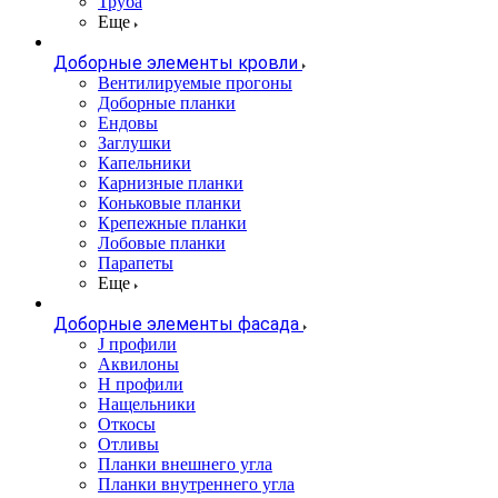
Труба
Еще
Доборные элементы кровли
Вентилируемые прогоны
Доборные планки
Ендовы
Заглушки
Капельники
Карнизные планки
Коньковые планки
Крепежные планки
Лобовые планки
Парапеты
Еще
Доборные элементы фасада
J профили
Аквилоны
Н профили
Нащельники
Откосы
Отливы
Планки внешнего угла
Планки внутреннего угла