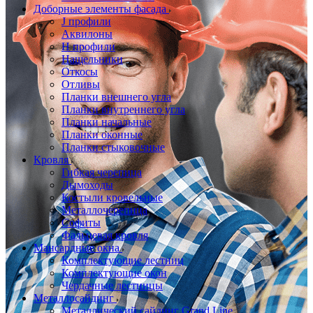
Доборные элементы фасада
J профили
Аквилоны
Н профили
Нащельники
Откосы
Отливы
Планки внешнего угла
Планки внутреннего угла
Планки начальные
Планки оконные
Планки стыковочные
Кровля
Гибкая черепица
Дымоходы
Костыли кровельные
Металлочерепица
Софиты
Фальцевая кровля
Мансардные окна
Комплектующие лестниц
Комплектующие окон
Чердачные лестницы
Металлосайдинг
Металлический сайдинг Grand Line