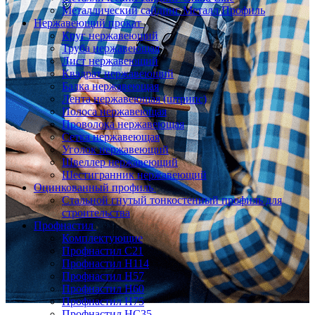
Металлический сайдинг Металл Профиль
Нержавеющий прокат
Круг нержавеющий
Труба нержавеющая
Лист нержавеющий
Квадрат нержавеющий
Балка нержавеющая
Лента нержавеющая (штрипс)
Полоса нержавеющая
Проволока нержавеющая
Сетка нержавеющая
Уголок нержавеющий
Швеллер нержавеющий
Шестигранник нержавеющий
Оцинкованный профиль
Стальной гнутый тонкостенный профиль для
строительства
Профнастил
Комплектующие
Профнастил C21
Профнастил Н114
Профнастил Н57
Профнастил Н60
Профнастил Н75
Профнастил НС35