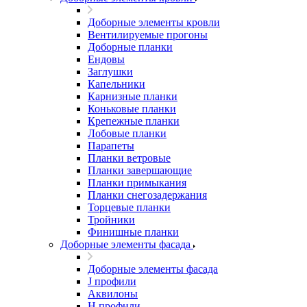
Доборные элементы кровли
Вентилируемые прогоны
Доборные планки
Ендовы
Заглушки
Капельники
Карнизные планки
Коньковые планки
Крепежные планки
Лобовые планки
Парапеты
Планки ветровые
Планки завершающие
Планки примыкания
Планки снегозадержания
Торцевые планки
Тройники
Финишные планки
Доборные элементы фасада
Доборные элементы фасада
J профили
Аквилоны
Н профили