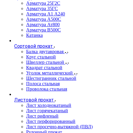
Арматура 25Г2С
Арматура 35ГС
Арматура А1 А240
Арматура А500С
Арматура Ат800
Арматура В500С
Катанка
Сортовой прокат
Балка двутавровая
Круг стальной
Швеллер стальной
Квадрат стальной
Уголок металлический
Шестигранник стальной
Полоса стальная
Проволока стальная
Листовой прокат
Лист холоднокатаный
Лист горячекатаный
Лист рифленый
Лист перфорированный
Лист просечно-вытяжной (ПВЛ)
Рулонный прокат