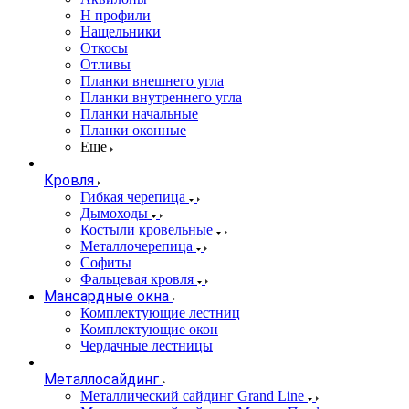
Н профили
Нащельники
Откосы
Отливы
Планки внешнего угла
Планки внутреннего угла
Планки начальные
Планки оконные
Еще
Кровля
Гибкая черепица
Дымоходы
Костыли кровельные
Металлочерепица
Софиты
Фальцевая кровля
Мансардные окна
Комплектующие лестниц
Комплектующие окон
Чердачные лестницы
Металлосайдинг
Металлический сайдинг Grand Line