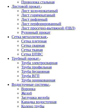
Проволока стальная
Листовой прокат
Лист холоднокатаный
Лист горячекатаный
Лист рифленый
Лист перфорированный
Лист просечно-вытяжной (ПВЛ)
Рулонный прокат
Сетка металлическая
Сетка плетеная
Сетка сварная
Сетка тканая
Сетка ЦПВС
Трубный прокат
Труба электросварная
Труба профильная
Труба бесшовная
Труба ВГП
Труба оцинкованная
Водосточные системы
Воронка
Желоб
Заглушка желоба
Канадка водосточная
Колено трубы