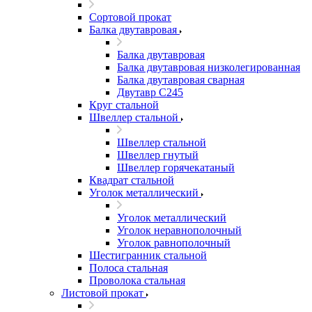
Сортовой прокат
Балка двутавровая
Балка двутавровая
Балка двутавровая низколегированная
Балка двутавровая сварная
Двутавр С245
Круг стальной
Швеллер стальной
Швеллер стальной
Швеллер гнутый
Швеллер горячекатаный
Квадрат стальной
Уголок металлический
Уголок металлический
Уголок неравнополочный
Уголок равнополочный
Шестигранник стальной
Полоса стальная
Проволока стальная
Листовой прокат