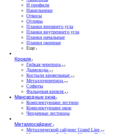
Н профили
Нащельники
Откосы
Отливы
Планки внешнего угла
Планки внутреннего угла
Планки начальные
Планки оконные
Еще
Кровля
Гибкая черепица
Дымоходы
Костыли кровельные
Металлочерепица
Софиты
Фальцевая кровля
Мансардные окна
Комплектующие лестниц
Комплектующие окон
Чердачные лестницы
Металлосайдинг
Металлический сайдинг Grand Line