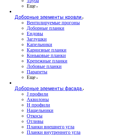
Труба
Еще
Доборные элементы кровли
Вентилируемые прогоны
Доборные планки
Ендовы
Заглушки
Капельники
Карнизные планки
Коньковые планки
Крепежные планки
Лобовые планки
Парапеты
Еще
Доборные элементы фасада
J профили
Аквилоны
Н профили
Нащельники
Откосы
Отливы
Планки внешнего угла
Планки внутреннего угла