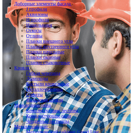
Доборные элементы фасада
J профили
Аквилоны
Н профили
Нащельники
Откосы
Отливы
Планки внешнего угла
Планки внутреннего угла
Планки начальные
Планки оконные
Планки стыковочные
Кровля
Гибкая черепица
Дымоходы
Костыли кровельные
Металлочерепица
Софиты
Фальцевая кровля
Мансардные окна
Комплектующие лестниц
Комплектующие окон
Чердачные лестницы
Металлосайдинг
Металлический сайдинг Grand Line