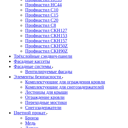
Профнастил НС44
Профнастил С10
Профнастил С15
Профнастил С20
Профнастил С8
Профнастил СКН127
Профнастил СКН153
Профнастил СКН157
Профнастил СКН50Z
Профнастил СКН90Z
Трёхслойные сэндвич-панели
Фасадные кассеты
Фасадные системы
Вентилируемые фасады
Элементы безопасности
Комплектующие для ограждения кровли
Комплектующие для снегозадержателей
Лестницы для крыши
Ограждение кровли
Переходные мостики
Снегозадержатели
Цветной прокат
Бронза
Медь