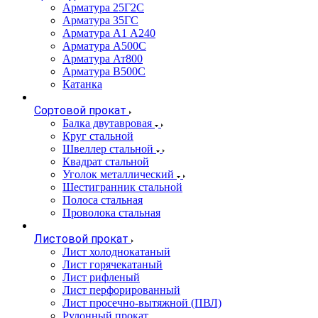
Арматура 25Г2С
Арматура 35ГС
Арматура А1 А240
Арматура А500С
Арматура Ат800
Арматура В500С
Катанка
Сортовой прокат
Балка двутавровая
Круг стальной
Швеллер стальной
Квадрат стальной
Уголок металлический
Шестигранник стальной
Полоса стальная
Проволока стальная
Листовой прокат
Лист холоднокатаный
Лист горячекатаный
Лист рифленый
Лист перфорированный
Лист просечно-вытяжной (ПВЛ)
Рулонный прокат