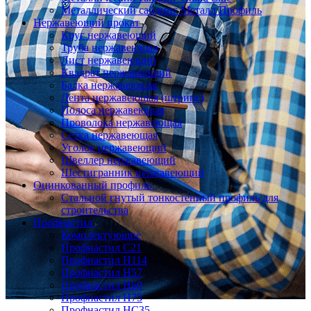
Металлический сайдинг Металл Профиль
Нержавеющий прокат
Круг нержавеющий
Труба нержавеющая
Лист нержавеющий
Квадрат нержавеющий
Балка нержавеющая
Лента нержавеющая (штрипс)
Полоса нержавеющая
Проволока нержавеющая
Сетка нержавеющая
Уголок нержавеющий
Швеллер нержавеющий
Шестигранник нержавеющий
Оцинкованный профиль
Стальной гнутый тонкостенный профиль для
строительства
Профнастил
Комплектующие
Профнастил C21
Профнастил Н114
Профнастил Н57
Профнастил Н60
Профнастил Н75
Профнастил НС35