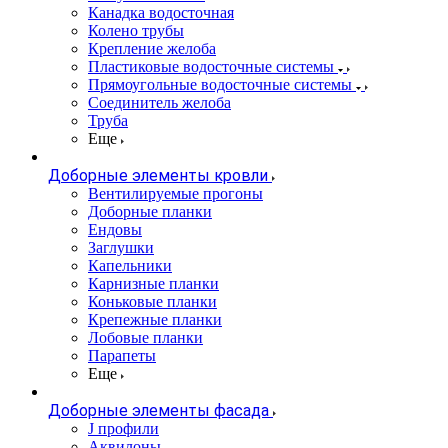
Канадка водосточная
Колено трубы
Крепление желоба
Пластиковые водосточные системы
Прямоугольные водосточные системы
Соединитель желоба
Труба
Еще
Доборные элементы кровли
Вентилируемые прогоны
Доборные планки
Ендовы
Заглушки
Капельники
Карнизные планки
Коньковые планки
Крепежные планки
Лобовые планки
Парапеты
Еще
Доборные элементы фасада
J профили
Аквилоны