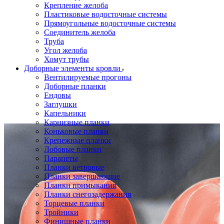
Крепление желоба
Пластиковые водосточные системы
Прямоугольные водосточные системы
Соединитель желоба
Труба
Угол желоба
Хомут трубы
Доборные элементы кровли
Вентилируемые прогоны
Доборные планки
Ендовы
Заглушки
Капельники
Карнизные планки
Коньковые планки
Крепежные планки
Лобовые планки
Парапеты
Планки ветровые
Планки завершающие
Планки примыкания
Планки снегозадержания
Торцевые планки
Тройники
Финишные планки