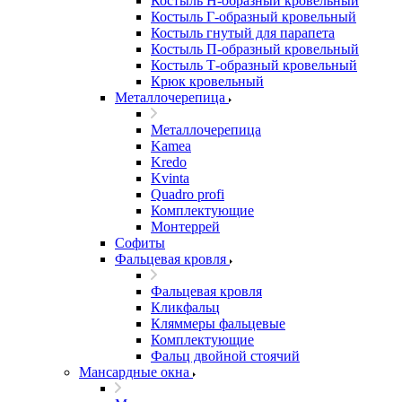
Костыль H-образный кровельный
Костыль Г-образный кровельный
Костыль гнутый для парапета
Костыль П-образный кровельный
Костыль Т-образный кровельный
Крюк кровельный
Металлочерепица
Металлочерепица
Kamea
Kredo
Kvinta
Quadro profi
Комплектующие
Монтеррей
Софиты
Фальцевая кровля
Фальцевая кровля
Кликфальц
Кляммеры фальцевые
Комплектующие
Фальц двойной стоячий
Мансардные окна