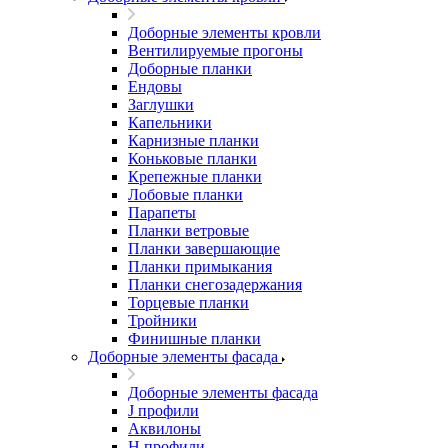
Доборные элементы кровли
Вентилируемые прогоны
Доборные планки
Ендовы
Заглушки
Капельники
Карнизные планки
Коньковые планки
Крепежные планки
Лобовые планки
Парапеты
Планки ветровые
Планки завершающие
Планки примыкания
Планки снегозадержания
Торцевые планки
Тройники
Финишные планки
Доборные элементы фасада
Доборные элементы фасада
J профили
Аквилоны
Н профили