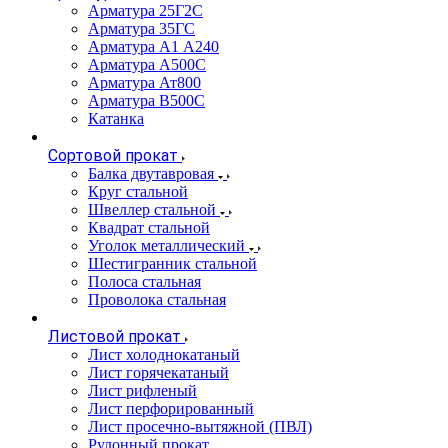
Арматура 25Г2С
Арматура 35ГС
Арматура А1 А240
Арматура А500С
Арматура Ат800
Арматура В500С
Катанка
Сортовой прокат
Балка двутавровая
Круг стальной
Швеллер стальной
Квадрат стальной
Уголок металлический
Шестигранник стальной
Полоса стальная
Проволока стальная
Листовой прокат
Лист холоднокатаный
Лист горячекатаный
Лист рифленый
Лист перфорированный
Лист просечно-вытяжной (ПВЛ)
Рулонный прокат