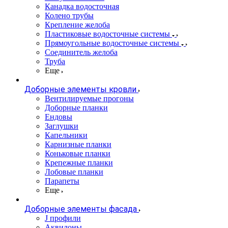
Канадка водосточная
Колено трубы
Крепление желоба
Пластиковые водосточные системы
Прямоугольные водосточные системы
Соединитель желоба
Труба
Еще
Доборные элементы кровли
Вентилируемые прогоны
Доборные планки
Ендовы
Заглушки
Капельники
Карнизные планки
Коньковые планки
Крепежные планки
Лобовые планки
Парапеты
Еще
Доборные элементы фасада
J профили
Аквилоны