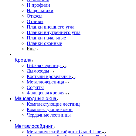
Н профили
Нащельники
Откосы
Отливы
Планки внешнего угла
Планки внутреннего угла
Планки начальные
Планки оконные
Еще
Кровля
Гибкая черепица
Дымоходы
Костыли кровельные
Металлочерепица
Софиты
Фальцевая кровля
Мансардные окна
Комплектующие лестниц
Комплектующие окон
Чердачные лестницы
Металлосайдинг
Металлический сайдинг Grand Line