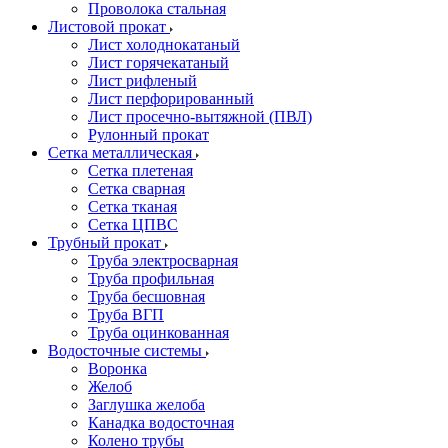
Проволока стальная
Листовой прокат
Лист холоднокатаный
Лист горячекатаный
Лист рифленый
Лист перфорированный
Лист просечно-вытяжной (ПВЛ)
Рулонный прокат
Сетка металлическая
Сетка плетеная
Сетка сварная
Сетка тканая
Сетка ЦПВС
Трубный прокат
Труба электросварная
Труба профильная
Труба бесшовная
Труба ВГП
Труба оцинкованная
Водосточные системы
Воронка
Желоб
Заглушка желоба
Канадка водосточная
Колено трубы