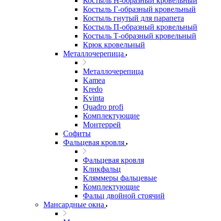
Костыль H-образный кровельный
Костыль Г-образный кровельный
Костыль гнутый для парапета
Костыль П-образный кровельный
Костыль Т-образный кровельный
Крюк кровельный
Металлочерепица
Металлочерепица
Kamea
Kredo
Kvinta
Quadro profi
Комплектующие
Монтеррей
Софиты
Фальцевая кровля
Фальцевая кровля
Кликфальц
Кляммеры фальцевые
Комплектующие
Фальц двойной стоячий
Мансардные окна