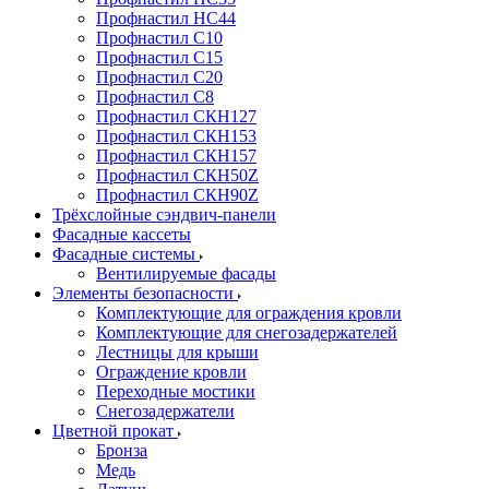
Профнастил НС44
Профнастил С10
Профнастил С15
Профнастил С20
Профнастил С8
Профнастил СКН127
Профнастил СКН153
Профнастил СКН157
Профнастил СКН50Z
Профнастил СКН90Z
Трёхслойные сэндвич-панели
Фасадные кассеты
Фасадные системы
Вентилируемые фасады
Элементы безопасности
Комплектующие для ограждения кровли
Комплектующие для снегозадержателей
Лестницы для крыши
Ограждение кровли
Переходные мостики
Снегозадержатели
Цветной прокат
Бронза
Медь