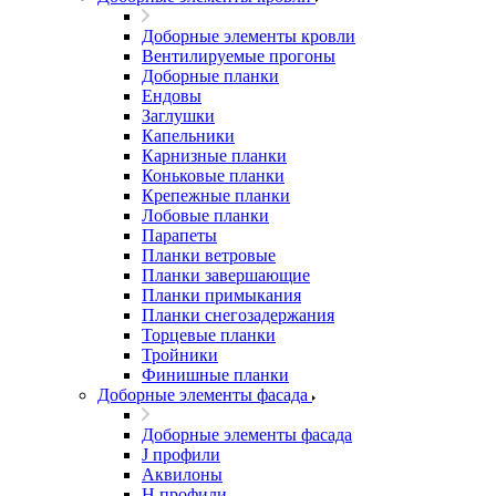
Доборные элементы кровли
Вентилируемые прогоны
Доборные планки
Ендовы
Заглушки
Капельники
Карнизные планки
Коньковые планки
Крепежные планки
Лобовые планки
Парапеты
Планки ветровые
Планки завершающие
Планки примыкания
Планки снегозадержания
Торцевые планки
Тройники
Финишные планки
Доборные элементы фасада
Доборные элементы фасада
J профили
Аквилоны
Н профили