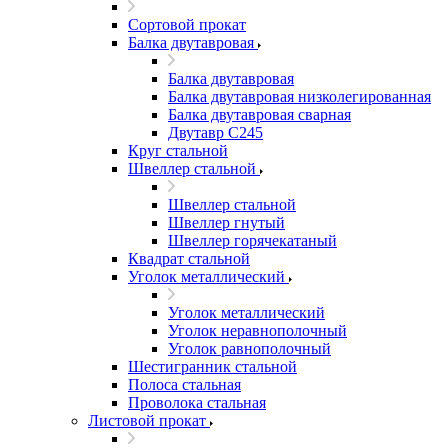
Сортовой прокат
Балка двутавровая
Балка двутавровая
Балка двутавровая низколегированная
Балка двутавровая сварная
Двутавр С245
Круг стальной
Швеллер стальной
Швеллер стальной
Швеллер гнутый
Швеллер горячекатаный
Квадрат стальной
Уголок металлический
Уголок металлический
Уголок неравнополочный
Уголок равнополочный
Шестигранник стальной
Полоса стальная
Проволока стальная
Листовой прокат