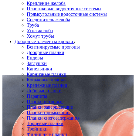
Крепление желоба
Пластиковые водосточные системы
Прямоугольные водосточные системы
Соединитель желоба
Труба
Угол желоба
Хомут трубы
Доборные элементы кровли
Вентилируемые прогоны
Доборные планки
Ендовы
Заглушки
Капельники
Карнизные планки
Коньковые планки
Крепежные планки
Лобовые планки
Парапеты
Планки ветровые
Планки завершающие
Планки примыкания
Планки снегозадержания
Торцевые планки
Тройники
Финишные планки