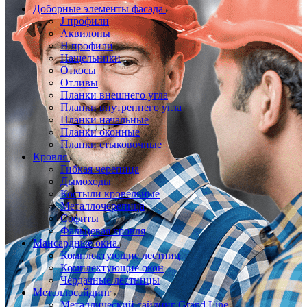
Доборные элементы фасада
J профили
Аквилоны
Н профили
Нащельники
Откосы
Отливы
Планки внешнего угла
Планки внутреннего угла
Планки начальные
Планки оконные
Планки стыковочные
Кровля
Гибкая черепица
Дымоходы
Костыли кровельные
Металлочерепица
Софиты
Фальцевая кровля
Мансардные окна
Комплектующие лестниц
Комплектующие окон
Чердачные лестницы
Металлосайдинг
Металлический сайдинг Grand Line