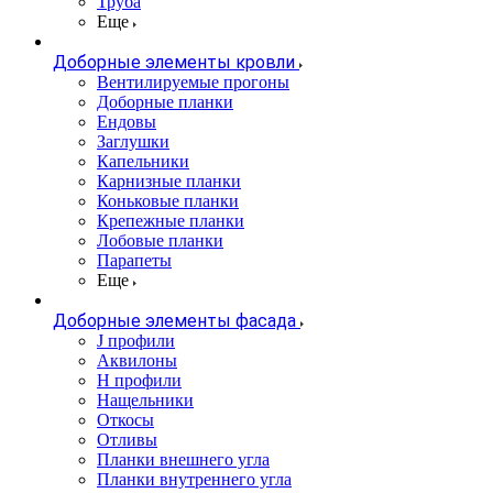
Труба
Еще
Доборные элементы кровли
Вентилируемые прогоны
Доборные планки
Ендовы
Заглушки
Капельники
Карнизные планки
Коньковые планки
Крепежные планки
Лобовые планки
Парапеты
Еще
Доборные элементы фасада
J профили
Аквилоны
Н профили
Нащельники
Откосы
Отливы
Планки внешнего угла
Планки внутреннего угла