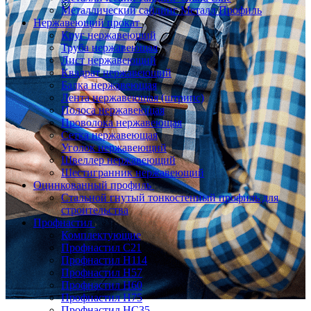
Металлический сайдинг Металл Профиль
Нержавеющий прокат
Круг нержавеющий
Труба нержавеющая
Лист нержавеющий
Квадрат нержавеющий
Балка нержавеющая
Лента нержавеющая (штрипс)
Полоса нержавеющая
Проволока нержавеющая
Сетка нержавеющая
Уголок нержавеющий
Швеллер нержавеющий
Шестигранник нержавеющий
Оцинкованный профиль
Стальной гнутый тонкостенный профиль для
строительства
Профнастил
Комплектующие
Профнастил C21
Профнастил Н114
Профнастил Н57
Профнастил Н60
Профнастил Н75
Профнастил НС35