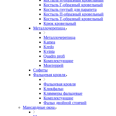
Костыль H-образный кровельный
Костыль Г-образный кровельный
Костыль гнутый для парапета
Костыль П-образный кровельный
Костыль Т-образный кровельный
Крюк кровельный
Металлочерепица
Металлочерепица
Kamea
Kredo
Kvinta
Quadro profi
Комплектующие
Монтеррей
Софиты
Фальцевая кровля
Фальцевая кровля
Кликфальц
Кляммеры фальцевые
Комплектующие
Фальц двойной стоячий
Мансардные окна