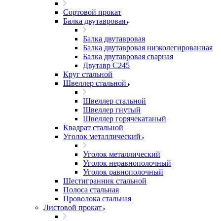
Сортовой прокат
Балка двутавровая
Балка двутавровая
Балка двутавровая низколегированная
Балка двутавровая сварная
Двутавр С245
Круг стальной
Швеллер стальной
Швеллер стальной
Швеллер гнутый
Швеллер горячекатаный
Квадрат стальной
Уголок металлический
Уголок металлический
Уголок неравнополочный
Уголок равнополочный
Шестигранник стальной
Полоса стальная
Проволока стальная
Листовой прокат