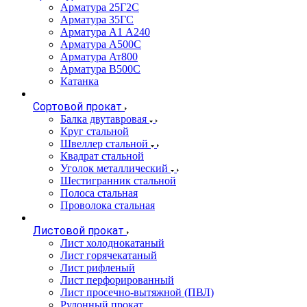
Арматура 25Г2С
Арматура 35ГС
Арматура А1 А240
Арматура А500С
Арматура Ат800
Арматура В500С
Катанка
Сортовой прокат
Балка двутавровая
Круг стальной
Швеллер стальной
Квадрат стальной
Уголок металлический
Шестигранник стальной
Полоса стальная
Проволока стальная
Листовой прокат
Лист холоднокатаный
Лист горячекатаный
Лист рифленый
Лист перфорированный
Лист просечно-вытяжной (ПВЛ)
Рулонный прокат