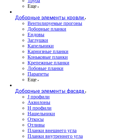
Труба
Еще
Доборные элементы кровли
Вентилируемые прогоны
Доборные планки
Ендовы
Заглушки
Капельники
Карнизные планки
Коньковые планки
Крепежные планки
Лобовые планки
Парапеты
Еще
Доборные элементы фасада
J профили
Аквилоны
Н профили
Нащельники
Откосы
Отливы
Планки внешнего угла
Планки внутреннего угла