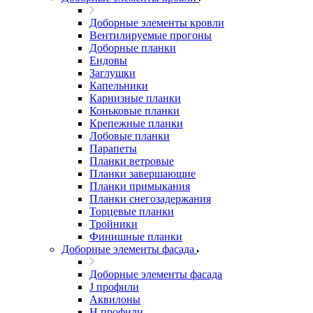
Доборные элементы кровли
Вентилируемые прогоны
Доборные планки
Ендовы
Заглушки
Капельники
Карнизные планки
Коньковые планки
Крепежные планки
Лобовые планки
Парапеты
Планки ветровые
Планки завершающие
Планки примыкания
Планки снегозадержания
Торцевые планки
Тройники
Финишные планки
Доборные элементы фасада
Доборные элементы фасада
J профили
Аквилоны
Н профили