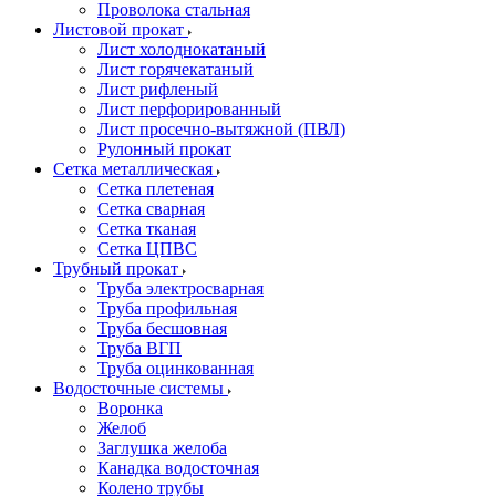
Проволока стальная
Листовой прокат
Лист холоднокатаный
Лист горячекатаный
Лист рифленый
Лист перфорированный
Лист просечно-вытяжной (ПВЛ)
Рулонный прокат
Сетка металлическая
Сетка плетеная
Сетка сварная
Сетка тканая
Сетка ЦПВС
Трубный прокат
Труба электросварная
Труба профильная
Труба бесшовная
Труба ВГП
Труба оцинкованная
Водосточные системы
Воронка
Желоб
Заглушка желоба
Канадка водосточная
Колено трубы