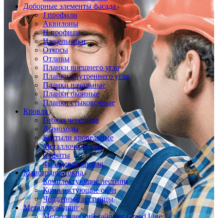
Доборные элементы фасада
J профили
Аквилоны
Н профили
Нащельники
Откосы
Отливы
Планки внешнего угла
Планки внутреннего угла
Планки начальные
Планки оконные
Планки стыковочные
Кровля
Гибкая черепица
Дымоходы
Костыли кровельные
Металлочерепица
Софиты
Фальцевая кровля
Мансардные окна
Комплектующие лестниц
Комплектующие окон
Чердачные лестницы
Металлосайдинг
Металлический сайдинг Grand Line