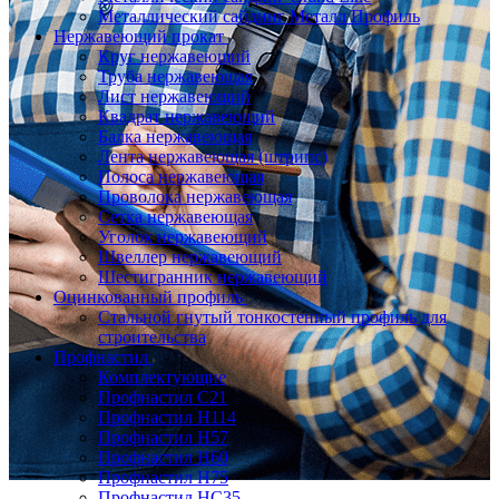
Металлический сайдинг Металл Профиль
Нержавеющий прокат
Круг нержавеющий
Труба нержавеющая
Лист нержавеющий
Квадрат нержавеющий
Балка нержавеющая
Лента нержавеющая (штрипс)
Полоса нержавеющая
Проволока нержавеющая
Сетка нержавеющая
Уголок нержавеющий
Швеллер нержавеющий
Шестигранник нержавеющий
Оцинкованный профиль
Стальной гнутый тонкостенный профиль для
строительства
Профнастил
Комплектующие
Профнастил C21
Профнастил Н114
Профнастил Н57
Профнастил Н60
Профнастил Н75
Профнастил НС35