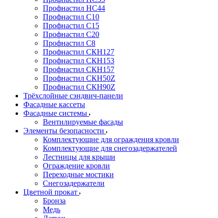
Профнастил НС44
Профнастил С10
Профнастил С15
Профнастил С20
Профнастил С8
Профнастил СКН127
Профнастил СКН153
Профнастил СКН157
Профнастил СКН50Z
Профнастил СКН90Z
Трёхслойные сэндвич-панели
Фасадные кассеты
Фасадные системы
Вентилируемые фасады
Элементы безопасности
Комплектующие для ограждения кровли
Комплектующие для снегозадержателей
Лестницы для крыши
Ограждение кровли
Переходные мостики
Снегозадержатели
Цветной прокат
Бронза
Медь