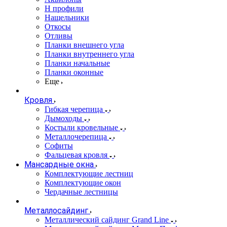
Н профили
Нащельники
Откосы
Отливы
Планки внешнего угла
Планки внутреннего угла
Планки начальные
Планки оконные
Еще
Кровля
Гибкая черепица
Дымоходы
Костыли кровельные
Металлочерепица
Софиты
Фальцевая кровля
Мансардные окна
Комплектующие лестниц
Комплектующие окон
Чердачные лестницы
Металлосайдинг
Металлический сайдинг Grand Line