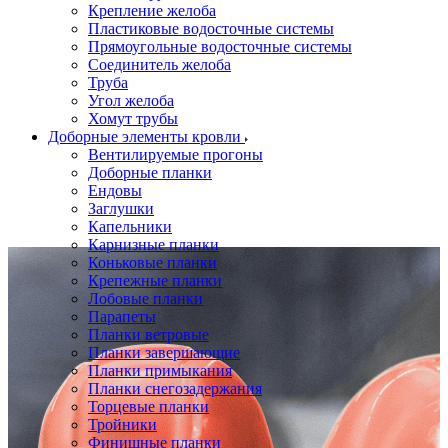
Крепление желоба
Пластиковые водосточные системы
Прямоугольные водосточные системы
Соединитель желоба
Труба
Угол желоба
Хомут трубы
Доборные элементы кровли
Вентилируемые прогоны
Доборные планки
Ендовы
Заглушки
Капельники
Карнизные планки
Коньковые планки
Крепежные планки
Лобовые планки
Парапеты
Планки ветровые
Планки завершающие
Планки примыкания
Планки снегозадержания
Торцевые планки
Тройники
Финишные планки