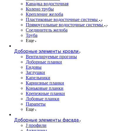
Канадка водосточная
Колено трубы
Крепление желоба
Пластиковые водосточные системы
Прямоугольные водосточные системы
Соединитель желоба
Труба
Еще
Доборные элементы кровли
Вентилируемые прогоны
Доборные планки
Ендовы
Заглушки
Капельники
Карнизные планки
Коньковые планки
Крепежные планки
Лобовые планки
Парапеты
Еще
Доборные элементы фасада
J профили
Аквилоны