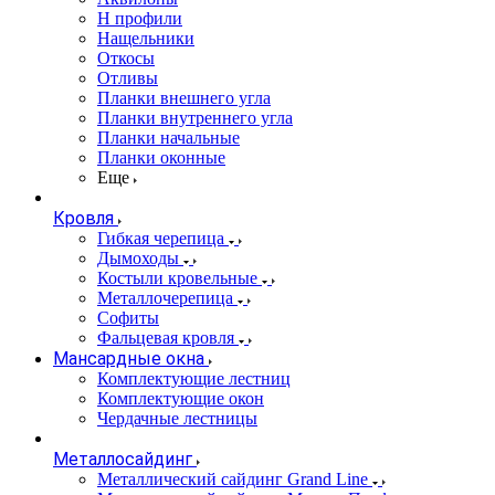
Н профили
Нащельники
Откосы
Отливы
Планки внешнего угла
Планки внутреннего угла
Планки начальные
Планки оконные
Еще
Кровля
Гибкая черепица
Дымоходы
Костыли кровельные
Металлочерепица
Софиты
Фальцевая кровля
Мансардные окна
Комплектующие лестниц
Комплектующие окон
Чердачные лестницы
Металлосайдинг
Металлический сайдинг Grand Line