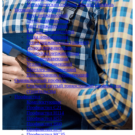
Металлический сайдинг Металл Профиль
Нержавеющий прокат
Круг нержавеющий
Труба нержавеющая
Лист нержавеющий
Квадрат нержавеющий
Балка нержавеющая
Лента нержавеющая (штрипс)
Полоса нержавеющая
Проволока нержавеющая
Сетка нержавеющая
Уголок нержавеющий
Швеллер нержавеющий
Шестигранник нержавеющий
Оцинкованный профиль
Стальной гнутый тонкостенный профиль для
строительства
Профнастил
Комплектующие
Профнастил C21
Профнастил Н114
Профнастил Н57
Профнастил Н60
Профнастил Н75
Профнастил НС35