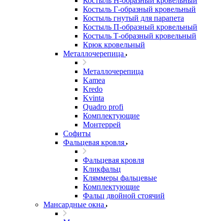
Костыль H-образный кровельный
Костыль Г-образный кровельный
Костыль гнутый для парапета
Костыль П-образный кровельный
Костыль Т-образный кровельный
Крюк кровельный
Металлочерепица
Металлочерепица
Kamea
Kredo
Kvinta
Quadro profi
Комплектующие
Монтеррей
Софиты
Фальцевая кровля
Фальцевая кровля
Кликфальц
Кляммеры фальцевые
Комплектующие
Фальц двойной стоячий
Мансардные окна