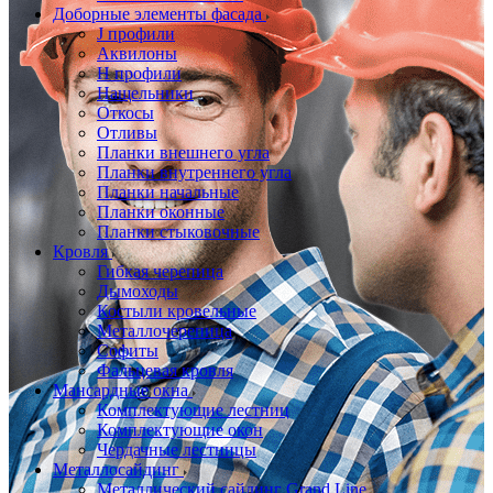
Доборные элементы фасада
J профили
Аквилоны
Н профили
Нащельники
Откосы
Отливы
Планки внешнего угла
Планки внутреннего угла
Планки начальные
Планки оконные
Планки стыковочные
Кровля
Гибкая черепица
Дымоходы
Костыли кровельные
Металлочерепица
Софиты
Фальцевая кровля
Мансардные окна
Комплектующие лестниц
Комплектующие окон
Чердачные лестницы
Металлосайдинг
Металлический сайдинг Grand Line