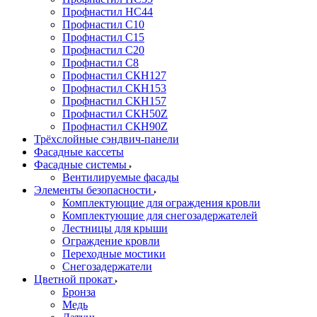
Профнастил НС44
Профнастил С10
Профнастил С15
Профнастил С20
Профнастил С8
Профнастил СКН127
Профнастил СКН153
Профнастил СКН157
Профнастил СКН50Z
Профнастил СКН90Z
Трёхслойные сэндвич-панели
Фасадные кассеты
Фасадные системы
Вентилируемые фасады
Элементы безопасности
Комплектующие для ограждения кровли
Комплектующие для снегозадержателей
Лестницы для крыши
Ограждение кровли
Переходные мостики
Снегозадержатели
Цветной прокат
Бронза
Медь