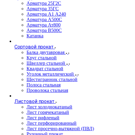
Арматура 25Г2С
Арматура 35ГС
Арматура А1 А240
Арматура А500С
Арматура Ат800
Арматура В500С
Катанка
Сортовой прокат
Балка двутавровая
Круг стальной
Швеллер стальной
Квадрат стальной
Уголок металлический
Шестигранник стальной
Полоса стальная
Проволока стальная
Листовой прокат
Лист холоднокатаный
Лист горячекатаный
Лист рифленый
Лист перфорированный
Лист просечно-вытяжной (ПВЛ)
Рулонный прокат