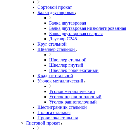
Сортовой прокат
Балка двутавровая
Балка двутавровая
Балка двутавровая низколегированная
Балка двутавровая сварная
Двутавр С245
Круг стальной
Швеллер стальной
Швеллер стальной
Швеллер гнутый
Швеллер горячекатаный
Квадрат стальной
Уголок металлический
Уголок металлический
Уголок неравнополочный
Уголок равнополочный
Шестигранник стальной
Полоса стальная
Проволока стальная
Листовой прокат