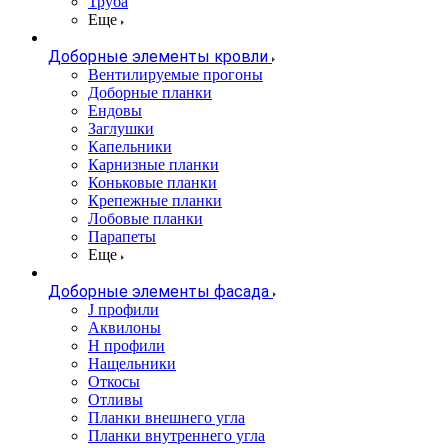
Труба
Еще
Доборные элементы кровли
Вентилируемые прогоны
Доборные планки
Ендовы
Заглушки
Капельники
Карнизные планки
Коньковые планки
Крепежные планки
Лобовые планки
Парапеты
Еще
Доборные элементы фасада
J профили
Аквилоны
Н профили
Нащельники
Откосы
Отливы
Планки внешнего угла
Планки внутреннего угла