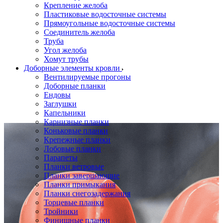
Крепление желоба
Пластиковые водосточные системы
Прямоугольные водосточные системы
Соединитель желоба
Труба
Угол желоба
Хомут трубы
Доборные элементы кровли
Вентилируемые прогоны
Доборные планки
Ендовы
Заглушки
Капельники
Карнизные планки
Коньковые планки
Крепежные планки
Лобовые планки
Парапеты
Планки ветровые
Планки завершающие
Планки примыкания
Планки снегозадержания
Торцевые планки
Тройники
Финишные планки