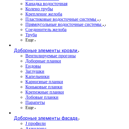
Канадка водосточная
Колено трубы
Крепление желоба
Пластиковые водосточные системы
Прямоугольные водосточные системы
Соединитель желоба
Труба
Еще
Доборные элементы кровли
Вентилируемые прогоны
Доборные планки
Ендовы
Заглушки
Капельники
Карнизные планки
Коньковые планки
Крепежные планки
Лобовые планки
Парапеты
Еще
Доборные элементы фасада
J профили
Аквилоны