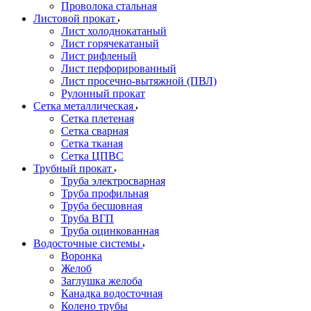
Проволока стальная
Листовой прокат
Лист холоднокатаный
Лист горячекатаный
Лист рифленый
Лист перфорированный
Лист просечно-вытяжной (ПВЛ)
Рулонный прокат
Сетка металлическая
Сетка плетеная
Сетка сварная
Сетка тканая
Сетка ЦПВС
Трубный прокат
Труба электросварная
Труба профильная
Труба бесшовная
Труба ВГП
Труба оцинкованная
Водосточные системы
Воронка
Желоб
Заглушка желоба
Канадка водосточная
Колено трубы