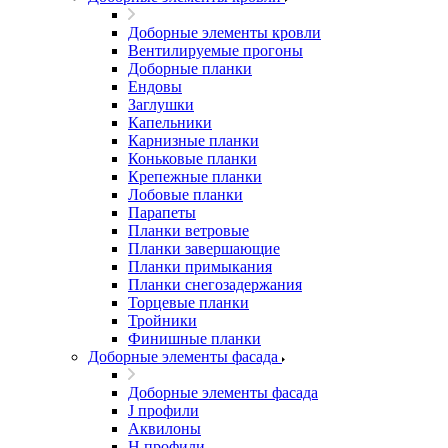
Доборные элементы кровли
Вентилируемые прогоны
Доборные планки
Ендовы
Заглушки
Капельники
Карнизные планки
Коньковые планки
Крепежные планки
Лобовые планки
Парапеты
Планки ветровые
Планки завершающие
Планки примыкания
Планки снегозадержания
Торцевые планки
Тройники
Финишные планки
Доборные элементы фасада
Доборные элементы фасада
J профили
Аквилоны
Н профили