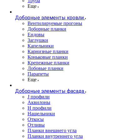
Труба
Еще
Доборные элементы кровли
Вентилируемые прогоны
Доборные планки
Ендовы
Заглушки
Капельники
Карнизные планки
Коньковые планки
Крепежные планки
Лобовые планки
Парапеты
Еще
Доборные элементы фасада
J профили
Аквилоны
Н профили
Нащельники
Откосы
Отливы
Планки внешнего угла
Планки внутреннего угла