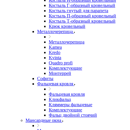
Костыль H-образный кровельный
Костыль Г-образный кровельный
Костыль гнутый для парапета
Костыль П-образный кровельный
Костыль Т-образный кровельный
Крюк кровельный
Металлочерепица
Металлочерепица
Kamea
Kredo
Kvinta
Quadro profi
Комплектующие
Монтеррей
Софиты
Фальцевая кровля
Фальцевая кровля
Кликфальц
Кляммеры фальцевые
Комплектующие
Фальц двойной стоячий
Мансардные окна