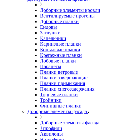
Доборные элементы кровли
Вентилируемые прогоны
Доборные планки
Ендовы
Заглушки
Капельники
Карнизные планки
Коньковые планки
Крепежные планки
Лобовые планки
Парапеты
Планки ветровые
Планки завершающие
Планки примыкания
Планки снегозадержания
Торцевые планки
Тройники
Финишные планки
Доборные элементы фасада
Доборные элементы фасада
J профили
Аквилоны
Н профили