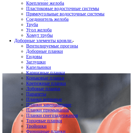
Крепление желоба
Пластиковые водосточные системы
Прямоугольные водосточные системы
Соединитель желоба
Труба
Угол желоба
Хомут трубы
Доборные элементы кровли
Вентилируемые прогоны
Доборные планки
Ендовы
Заглушки
Капельники
Карнизные планки
Коньковые планки
Крепежные планки
Лобовые планки
Парапеты
Планки ветровые
Планки завершающие
Планки примыкания
Планки снегозадержания
Торцевые планки
Тройники
Финишные планки