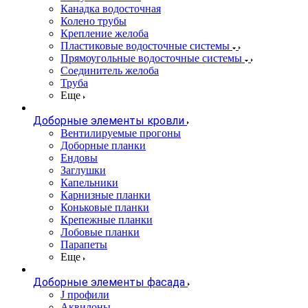
Канадка водосточная
Колено трубы
Крепление желоба
Пластиковые водосточные системы
Прямоугольные водосточные системы
Соединитель желоба
Труба
Еще
Доборные элементы кровли
Вентилируемые прогоны
Доборные планки
Ендовы
Заглушки
Капельники
Карнизные планки
Коньковые планки
Крепежные планки
Лобовые планки
Парапеты
Еще
Доборные элементы фасада
J профили
Аквилоны