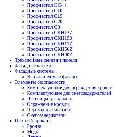
Профнастил НС44
Профнастил С10
Профнастил С15
Профнастил С20
Профнастил С8
Профнастил СКН127
Профнастил СКН153
Профнастил СКН157
Профнастил СКН50Z
Профнастил СКН90Z
Трёхслойные сэндвич-панели
Фасадные кассеты
Фасадные системы
Вентилируемые фасады
Элементы безопасности
Комплектующие для ограждения кровли
Комплектующие для снегозадержателей
Лестницы для крыши
Ограждение кровли
Переходные мостики
Снегозадержатели
Цветной прокат
Бронза
Медь