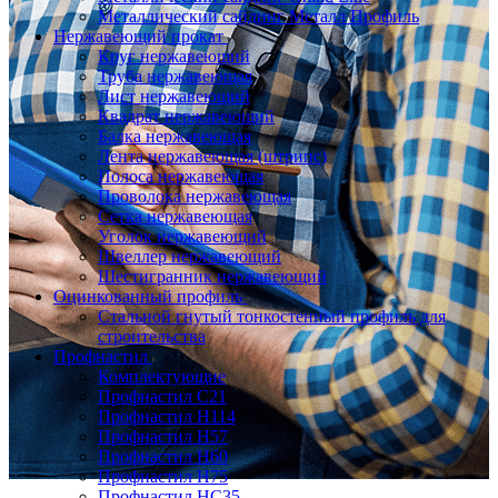
Металлический сайдинг Металл Профиль
Нержавеющий прокат
Круг нержавеющий
Труба нержавеющая
Лист нержавеющий
Квадрат нержавеющий
Балка нержавеющая
Лента нержавеющая (штрипс)
Полоса нержавеющая
Проволока нержавеющая
Сетка нержавеющая
Уголок нержавеющий
Швеллер нержавеющий
Шестигранник нержавеющий
Оцинкованный профиль
Стальной гнутый тонкостенный профиль для
строительства
Профнастил
Комплектующие
Профнастил C21
Профнастил Н114
Профнастил Н57
Профнастил Н60
Профнастил Н75
Профнастил НС35