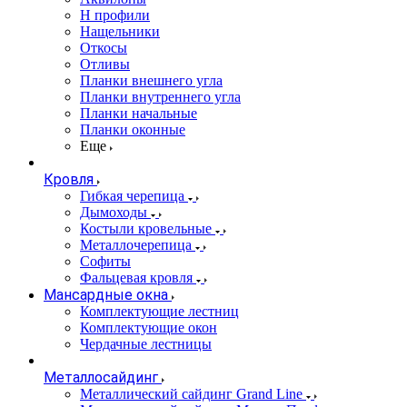
Н профили
Нащельники
Откосы
Отливы
Планки внешнего угла
Планки внутреннего угла
Планки начальные
Планки оконные
Еще
Кровля
Гибкая черепица
Дымоходы
Костыли кровельные
Металлочерепица
Софиты
Фальцевая кровля
Мансардные окна
Комплектующие лестниц
Комплектующие окон
Чердачные лестницы
Металлосайдинг
Металлический сайдинг Grand Line