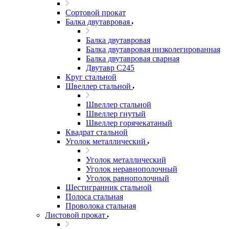
Сортовой прокат
Балка двутавровая
Балка двутавровая
Балка двутавровая низколегированная
Балка двутавровая сварная
Двутавр С245
Круг стальной
Швеллер стальной
Швеллер стальной
Швеллер гнутый
Швеллер горячекатаный
Квадрат стальной
Уголок металлический
Уголок металлический
Уголок неравнополочный
Уголок равнополочный
Шестигранник стальной
Полоса стальная
Проволока стальная
Листовой прокат