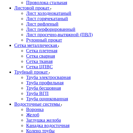
Проволока стальная
Листовой прокат
Лист холоднокатаный
Лист горячекатаный
Лист рифленый
Лист перфорированный
Лист просечно-вытяжной (ПВЛ)
Рулонный прокат
Сетка металлическая
Сетка плетеная
Сетка сварная
Сетка тканая
Сетка ЦПВС
Трубный прокат
Труба электросварная
Труба профильная
Труба бесшовная
Труба ВГП
Труба оцинкованная
Водосточные системы
Воронка
Желоб
Заглушка желоба
Канадка водосточная
Колено трубы