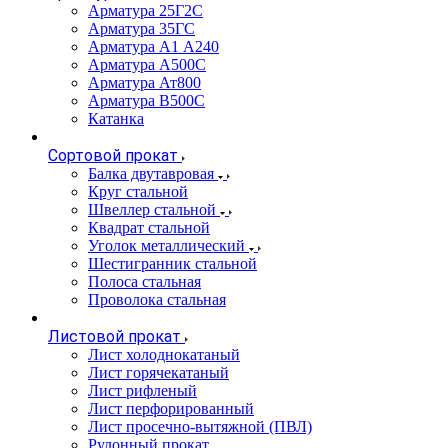
Арматура 25Г2С
Арматура 35ГС
Арматура А1 А240
Арматура А500С
Арматура Ат800
Арматура В500С
Катанка
Сортовой прокат
Балка двутавровая
Круг стальной
Швеллер стальной
Квадрат стальной
Уголок металлический
Шестигранник стальной
Полоса стальная
Проволока стальная
Листовой прокат
Лист холоднокатаный
Лист горячекатаный
Лист рифленый
Лист перфорированный
Лист просечно-вытяжной (ПВЛ)
Рулонный прокат