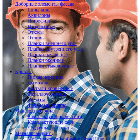
Доборные элементы фасада
J профили
Аквилоны
Н профили
Нащельники
Откосы
Отливы
Планки внешнего угла
Планки внутреннего угла
Планки начальные
Планки оконные
Планки стыковочные
Кровля
Гибкая черепица
Дымоходы
Костыли кровельные
Металлочерепица
Софиты
Фальцевая кровля
Мансардные окна
Комплектующие лестниц
Комплектующие окон
Чердачные лестницы
Металлосайдинг
Металлический сайдинг Grand Line