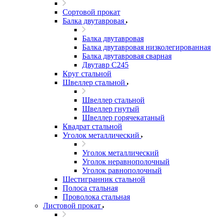
Сортовой прокат
Балка двутавровая
Балка двутавровая
Балка двутавровая низколегированная
Балка двутавровая сварная
Двутавр С245
Круг стальной
Швеллер стальной
Швеллер стальной
Швеллер гнутый
Швеллер горячекатаный
Квадрат стальной
Уголок металлический
Уголок металлический
Уголок неравнополочный
Уголок равнополочный
Шестигранник стальной
Полоса стальная
Проволока стальная
Листовой прокат