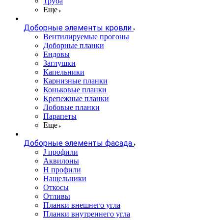
Труба
Еще
Доборные элементы кровли
Вентилируемые прогоны
Доборные планки
Ендовы
Заглушки
Капельники
Карнизные планки
Коньковые планки
Крепежные планки
Лобовые планки
Парапеты
Еще
Доборные элементы фасада
J профили
Аквилоны
Н профили
Нащельники
Откосы
Отливы
Планки внешнего угла
Планки внутреннего угла