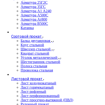
Арматура 25Г2С
Арматура 35ГС
Арматура А1 А240
Арматура А500С
Арматура Ат800
Арматура В500С
Катанка
Сортовой прокат
Балка двутавровая
Круг стальной
Швеллер стальной
Квадрат стальной
Уголок металлический
Шестигранник стальной
Полоса стальная
Проволока стальная
Листовой прокат
Лист холоднокатаный
Лист горячекатаный
Лист рифленый
Лист перфорированный
Лист просечно-вытяжной (ПВЛ)
Рулонный прокат