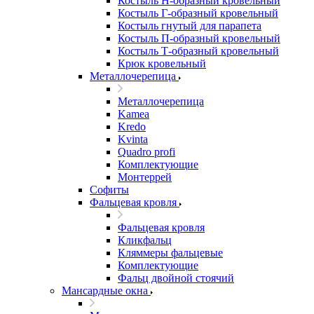
Костыль H-образный кровельный
Костыль Г-образный кровельный
Костыль гнутый для парапета
Костыль П-образный кровельный
Костыль Т-образный кровельный
Крюк кровельный
Металлочерепица
Металлочерепица
Kamea
Kredo
Kvinta
Quadro profi
Комплектующие
Монтеррей
Софиты
Фальцевая кровля
Фальцевая кровля
Кликфальц
Кляммеры фальцевые
Комплектующие
Фальц двойной стоячий
Мансардные окна