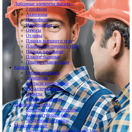
Доборные элементы фасада
J профили
Аквилоны
Н профили
Нащельники
Откосы
Отливы
Планки внешнего угла
Планки внутреннего угла
Планки начальные
Планки оконные
Планки стыковочные
Кровля
Гибкая черепица
Дымоходы
Костыли кровельные
Металлочерепица
Софиты
Фальцевая кровля
Мансардные окна
Комплектующие лестниц
Комплектующие окон
Чердачные лестницы
Металлосайдинг
Металлический сайдинг Grand Line