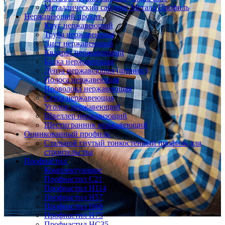
Металлический сайдинг Металл Профиль
Нержавеющий прокат
Круг нержавеющий
Труба нержавеющая
Лист нержавеющий
Квадрат нержавеющий
Балка нержавеющая
Лента нержавеющая (штрипс)
Полоса нержавеющая
Проволока нержавеющая
Сетка нержавеющая
Уголок нержавеющий
Швеллер нержавеющий
Шестигранник нержавеющий
Оцинкованный профиль
Стальной гнутый тонкостенный профиль для
строительства
Профнастил
Комплектующие
Профнастил C21
Профнастил Н114
Профнастил Н57
Профнастил Н60
Профнастил Н75
Профнастил НС35