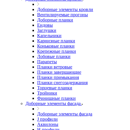
Доборные элементы кровли
Вентилируемые прогоны
Доборные планки
Ендовы
Заглушки
Капельники
Карнизные планки
Коньковые планки
Крепежные планки
Лобовые планки
Парапеты
Планки ветровые
Планки завершающие
Планки примыкания
Планки снегозадержания
Торцевые планки
Тройники
Финишные планки
Доборные элементы фасада
Доборные элементы фасада
J профили
Аквилоны
Н профили