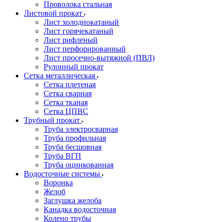
Проволока стальная
Листовой прокат
Лист холоднокатаный
Лист горячекатаный
Лист рифленый
Лист перфорированный
Лист просечно-вытяжной (ПВЛ)
Рулонный прокат
Сетка металлическая
Сетка плетеная
Сетка сварная
Сетка тканая
Сетка ЦПВС
Трубный прокат
Труба электросварная
Труба профильная
Труба бесшовная
Труба ВГП
Труба оцинкованная
Водосточные системы
Воронка
Желоб
Заглушка желоба
Канадка водосточная
Колено трубы