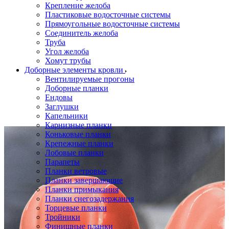
Крепление желоба
Пластиковые водосточные системы
Прямоугольные водосточные системы
Соединитель желоба
Труба
Угол желоба
Хомут трубы
Доборные элементы кровли
Вентилируемые прогоны
Доборные планки
Ендовы
Заглушки
Капельники
Карнизные планки
Коньковые планки
Крепежные планки
Лобовые планки
Парапеты
Планки ветровые
Планки завершающие
Планки примыкания
Планки снегозадержания
Торцевые планки
Тройники
Финишные планки