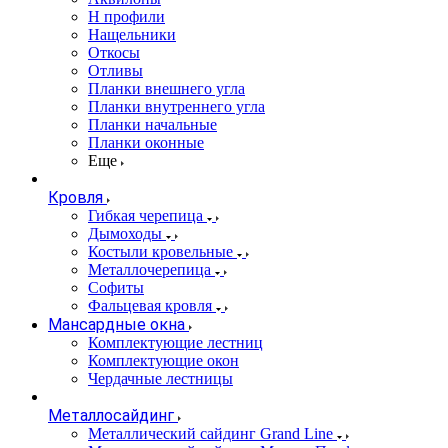
Н профили
Нащельники
Откосы
Отливы
Планки внешнего угла
Планки внутреннего угла
Планки начальные
Планки оконные
Еще
Кровля
Гибкая черепица
Дымоходы
Костыли кровельные
Металлочерепица
Софиты
Фальцевая кровля
Мансардные окна
Комплектующие лестниц
Комплектующие окон
Чердачные лестницы
Металлосайдинг
Металлический сайдинг Grand Line