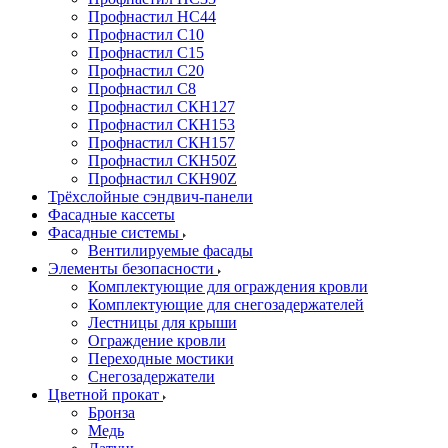
Профнастил НС44
Профнастил С10
Профнастил С15
Профнастил С20
Профнастил С8
Профнастил СКН127
Профнастил СКН153
Профнастил СКН157
Профнастил СКН50Z
Профнастил СКН90Z
Трёхслойные сэндвич-панели
Фасадные кассеты
Фасадные системы
Вентилируемые фасады
Элементы безопасности
Комплектующие для ограждения кровли
Комплектующие для снегозадержателей
Лестницы для крыши
Ограждение кровли
Переходные мостики
Снегозадержатели
Цветной прокат
Бронза
Медь