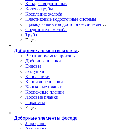
Канадка водосточная
Колено трубы
Крепление желоба
Пластиковые водосточные системы
Прямоугольные водосточные системы
Соединитель желоба
Труба
Еще
Доборные элементы кровли
Вентилируемые прогоны
Доборные планки
Ендовы
Заглушки
Капельники
Карнизные планки
Коньковые планки
Крепежные планки
Лобовые планки
Парапеты
Еще
Доборные элементы фасада
J профили
Аквилоны