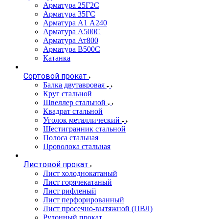
Арматура 25Г2С
Арматура 35ГС
Арматура А1 А240
Арматура А500С
Арматура Ат800
Арматура В500С
Катанка
Сортовой прокат
Балка двутавровая
Круг стальной
Швеллер стальной
Квадрат стальной
Уголок металлический
Шестигранник стальной
Полоса стальная
Проволока стальная
Листовой прокат
Лист холоднокатаный
Лист горячекатаный
Лист рифленый
Лист перфорированный
Лист просечно-вытяжной (ПВЛ)
Рулонный прокат