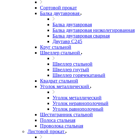
Сортовой прокат
Балка двутавровая
Балка двутавровая
Балка двутавровая низколегированная
Балка двутавровая сварная
Двутавр С245
Круг стальной
Швеллер стальной
Швеллер стальной
Швеллер гнутый
Швеллер горячекатаный
Квадрат стальной
Уголок металлический
Уголок металлический
Уголок неравнополочный
Уголок равнополочный
Шестигранник стальной
Полоса стальная
Проволока стальная
Листовой прокат