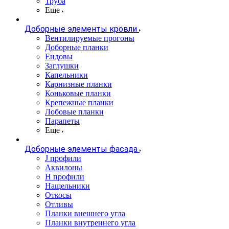
Труба
Еще
Доборные элементы кровли
Вентилируемые прогоны
Доборные планки
Ендовы
Заглушки
Капельники
Карнизные планки
Коньковые планки
Крепежные планки
Лобовые планки
Парапеты
Еще
Доборные элементы фасада
J профили
Аквилоны
Н профили
Нащельники
Откосы
Отливы
Планки внешнего угла
Планки внутреннего угла