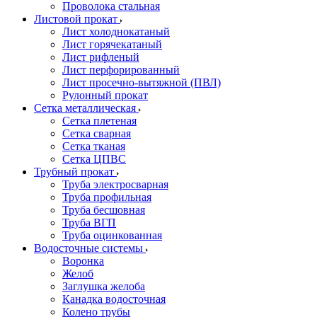
Проволока стальная
Листовой прокат
Лист холоднокатаный
Лист горячекатаный
Лист рифленый
Лист перфорированный
Лист просечно-вытяжной (ПВЛ)
Рулонный прокат
Сетка металлическая
Сетка плетеная
Сетка сварная
Сетка тканая
Сетка ЦПВС
Трубный прокат
Труба электросварная
Труба профильная
Труба бесшовная
Труба ВГП
Труба оцинкованная
Водосточные системы
Воронка
Желоб
Заглушка желоба
Канадка водосточная
Колено трубы