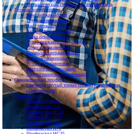
Металлический сайдинг Металл Профиль
Нержавеющий прокат
Круг нержавеющий
Труба нержавеющая
Лист нержавеющий
Квадрат нержавеющий
Балка нержавеющая
Лента нержавеющая (штрипс)
Полоса нержавеющая
Проволока нержавеющая
Сетка нержавеющая
Уголок нержавеющий
Швеллер нержавеющий
Шестигранник нержавеющий
Оцинкованный профиль
Стальной гнутый тонкостенный профиль для
строительства
Профнастил
Комплектующие
Профнастил C21
Профнастил Н114
Профнастил Н57
Профнастил Н60
Профнастил Н75
Профнастил НС35