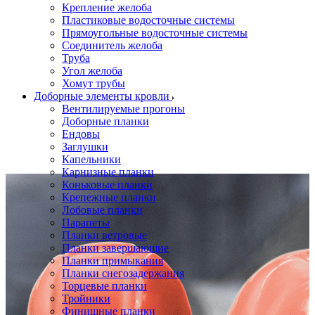
Крепление желоба
Пластиковые водосточные системы
Прямоугольные водосточные системы
Соединитель желоба
Труба
Угол желоба
Хомут трубы
Доборные элементы кровли
Вентилируемые прогоны
Доборные планки
Ендовы
Заглушки
Капельники
Карнизные планки
Коньковые планки
Крепежные планки
Лобовые планки
Парапеты
Планки ветровые
Планки завершающие
Планки примыкания
Планки снегозадержания
Торцевые планки
Тройники
Финишные планки