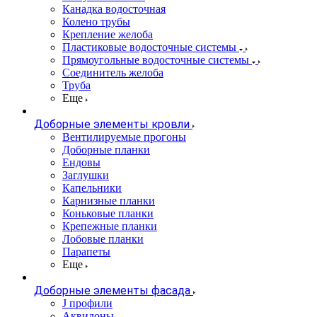
Канадка водосточная
Колено трубы
Крепление желоба
Пластиковые водосточные системы
Прямоугольные водосточные системы
Соединитель желоба
Труба
Еще
Доборные элементы кровли
Вентилируемые прогоны
Доборные планки
Ендовы
Заглушки
Капельники
Карнизные планки
Коньковые планки
Крепежные планки
Лобовые планки
Парапеты
Еще
Доборные элементы фасада
J профили
Аквилоны