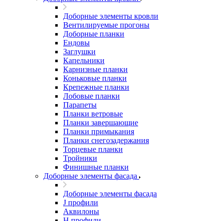
Доборные элементы кровли
Вентилируемые прогоны
Доборные планки
Ендовы
Заглушки
Капельники
Карнизные планки
Коньковые планки
Крепежные планки
Лобовые планки
Парапеты
Планки ветровые
Планки завершающие
Планки примыкания
Планки снегозадержания
Торцевые планки
Тройники
Финишные планки
Доборные элементы фасада
Доборные элементы фасада
J профили
Аквилоны
Н профили