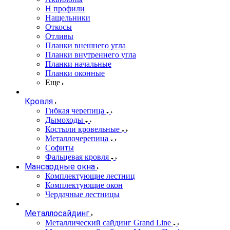
Н профили
Нащельники
Откосы
Отливы
Планки внешнего угла
Планки внутреннего угла
Планки начальные
Планки оконные
Еще
Кровля
Гибкая черепица
Дымоходы
Костыли кровельные
Металлочерепица
Софиты
Фальцевая кровля
Мансардные окна
Комплектующие лестниц
Комплектующие окон
Чердачные лестницы
Металлосайдинг
Металлический сайдинг Grand Line