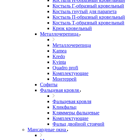
Костыль H-образный кровельный
Костыль Г-образный кровельный
Костыль гнутый для парапета
Костыль П-образный кровельный
Костыль Т-образный кровельный
Крюк кровельный
Металлочерепица
Металлочерепица
Kamea
Kredo
Kvinta
Quadro profi
Комплектующие
Монтеррей
Софиты
Фальцевая кровля
Фальцевая кровля
Кликфальц
Кляммеры фальцевые
Комплектующие
Фальц двойной стоячий
Мансардные окна