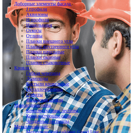
Доборные элементы фасада
J профили
Аквилоны
Н профили
Нащельники
Откосы
Отливы
Планки внешнего угла
Планки внутреннего угла
Планки начальные
Планки оконные
Планки стыковочные
Кровля
Гибкая черепица
Дымоходы
Костыли кровельные
Металлочерепица
Софиты
Фальцевая кровля
Мансардные окна
Комплектующие лестниц
Комплектующие окон
Чердачные лестницы
Металлосайдинг
Металлический сайдинг Grand Line