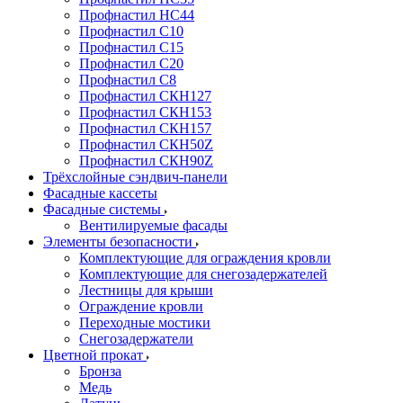
Профнастил НС44
Профнастил С10
Профнастил С15
Профнастил С20
Профнастил С8
Профнастил СКН127
Профнастил СКН153
Профнастил СКН157
Профнастил СКН50Z
Профнастил СКН90Z
Трёхслойные сэндвич-панели
Фасадные кассеты
Фасадные системы
Вентилируемые фасады
Элементы безопасности
Комплектующие для ограждения кровли
Комплектующие для снегозадержателей
Лестницы для крыши
Ограждение кровли
Переходные мостики
Снегозадержатели
Цветной прокат
Бронза
Медь