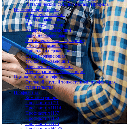
Металлический сайдинг Металл Профиль
Нержавеющий прокат
Круг нержавеющий
Труба нержавеющая
Лист нержавеющий
Квадрат нержавеющий
Балка нержавеющая
Лента нержавеющая (штрипс)
Полоса нержавеющая
Проволока нержавеющая
Сетка нержавеющая
Уголок нержавеющий
Швеллер нержавеющий
Шестигранник нержавеющий
Оцинкованный профиль
Стальной гнутый тонкостенный профиль для
строительства
Профнастил
Комплектующие
Профнастил C21
Профнастил Н114
Профнастил Н57
Профнастил Н60
Профнастил Н75
Профнастил НС35