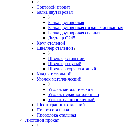
Сортовой прокат
Балка двутавровая
Балка двутавровая
Балка двутавровая низколегированная
Балка двутавровая сварная
Двутавр С245
Круг стальной
Швеллер стальной
Швеллер стальной
Швеллер гнутый
Швеллер горячекатаный
Квадрат стальной
Уголок металлический
Уголок металлический
Уголок неравнополочный
Уголок равнополочный
Шестигранник стальной
Полоса стальная
Проволока стальная
Листовой прокат