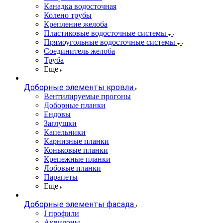
Канадка водосточная
Колено трубы
Крепление желоба
Пластиковые водосточные системы
Прямоугольные водосточные системы
Соединитель желоба
Труба
Еще
Доборные элементы кровли
Вентилируемые прогоны
Доборные планки
Ендовы
Заглушки
Капельники
Карнизные планки
Коньковые планки
Крепежные планки
Лобовые планки
Парапеты
Еще
Доборные элементы фасада
J профили
Аквилоны