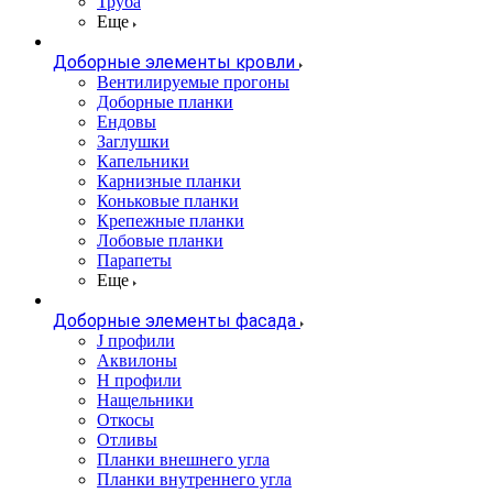
Труба
Еще
Доборные элементы кровли
Вентилируемые прогоны
Доборные планки
Ендовы
Заглушки
Капельники
Карнизные планки
Коньковые планки
Крепежные планки
Лобовые планки
Парапеты
Еще
Доборные элементы фасада
J профили
Аквилоны
Н профили
Нащельники
Откосы
Отливы
Планки внешнего угла
Планки внутреннего угла