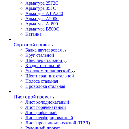
Арматура 25Г2С
Арматура 35ГС
Арматура А1 А240
Арматура А500С
Арматура Ат800
Арматура В500С
Катанка
Сортовой прокат
Балка двутавровая
Круг стальной
Швеллер стальной
Квадрат стальной
Уголок металлический
Шестигранник стальной
Полоса стальная
Проволока стальная
Листовой прокат
Лист холоднокатаный
Лист горячекатаный
Лист рифленый
Лист перфорированный
Лист просечно-вытяжной (ПВЛ)
Рулонный прокат