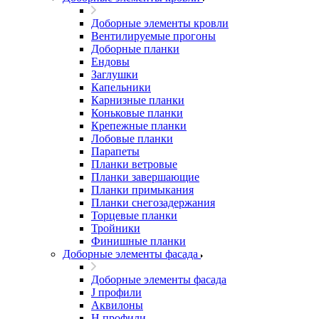
Доборные элементы кровли
Вентилируемые прогоны
Доборные планки
Ендовы
Заглушки
Капельники
Карнизные планки
Коньковые планки
Крепежные планки
Лобовые планки
Парапеты
Планки ветровые
Планки завершающие
Планки примыкания
Планки снегозадержания
Торцевые планки
Тройники
Финишные планки
Доборные элементы фасада
Доборные элементы фасада
J профили
Аквилоны
Н профили