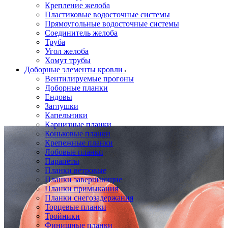
Крепление желоба
Пластиковые водосточные системы
Прямоугольные водосточные системы
Соединитель желоба
Труба
Угол желоба
Хомут трубы
Доборные элементы кровли
Вентилируемые прогоны
Доборные планки
Ендовы
Заглушки
Капельники
Карнизные планки
Коньковые планки
Крепежные планки
Лобовые планки
Парапеты
Планки ветровые
Планки завершающие
Планки примыкания
Планки снегозадержания
Торцевые планки
Тройники
Финишные планки