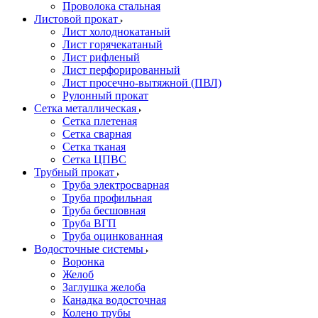
Проволока стальная
Листовой прокат
Лист холоднокатаный
Лист горячекатаный
Лист рифленый
Лист перфорированный
Лист просечно-вытяжной (ПВЛ)
Рулонный прокат
Сетка металлическая
Сетка плетеная
Сетка сварная
Сетка тканая
Сетка ЦПВС
Трубный прокат
Труба электросварная
Труба профильная
Труба бесшовная
Труба ВГП
Труба оцинкованная
Водосточные системы
Воронка
Желоб
Заглушка желоба
Канадка водосточная
Колено трубы