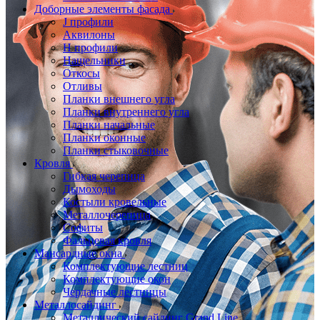
Доборные элементы фасада
J профили
Аквилоны
Н профили
Нащельники
Откосы
Отливы
Планки внешнего угла
Планки внутреннего угла
Планки начальные
Планки оконные
Планки стыковочные
Кровля
Гибкая черепица
Дымоходы
Костыли кровельные
Металлочерепица
Софиты
Фальцевая кровля
Мансардные окна
Комплектующие лестниц
Комплектующие окон
Чердачные лестницы
Металлосайдинг
Металлический сайдинг Grand Line