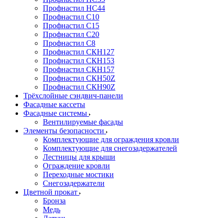
Профнастил НС44
Профнастил С10
Профнастил С15
Профнастил С20
Профнастил С8
Профнастил СКН127
Профнастил СКН153
Профнастил СКН157
Профнастил СКН50Z
Профнастил СКН90Z
Трёхслойные сэндвич-панели
Фасадные кассеты
Фасадные системы
Вентилируемые фасады
Элементы безопасности
Комплектующие для ограждения кровли
Комплектующие для снегозадержателей
Лестницы для крыши
Ограждение кровли
Переходные мостики
Снегозадержатели
Цветной прокат
Бронза
Медь