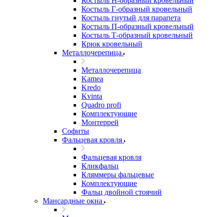
Костыль H-образный кровельный
Костыль Г-образный кровельный
Костыль гнутый для парапета
Костыль П-образный кровельный
Костыль Т-образный кровельный
Крюк кровельный
Металлочерепица
Металлочерепица
Kamea
Kredo
Kvinta
Quadro profi
Комплектующие
Монтеррей
Софиты
Фальцевая кровля
Фальцевая кровля
Кликфальц
Кляммеры фальцевые
Комплектующие
Фальц двойной стоячий
Мансардные окна