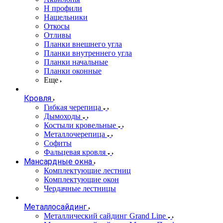
Н профили
Нащельники
Откосы
Отливы
Планки внешнего угла
Планки внутреннего угла
Планки начальные
Планки оконные
Еще
Кровля
Гибкая черепица
Дымоходы
Костыли кровельные
Металлочерепица
Софиты
Фальцевая кровля
Мансардные окна
Комплектующие лестниц
Комплектующие окон
Чердачные лестницы
Металлосайдинг
Металлический сайдинг Grand Line