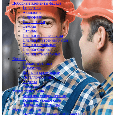
Доборные элементы фасада
J профили
Аквилоны
Н профили
Нащельники
Откосы
Отливы
Планки внешнего угла
Планки внутреннего угла
Планки начальные
Планки оконные
Планки стыковочные
Кровля
Гибкая черепица
Дымоходы
Костыли кровельные
Металлочерепица
Софиты
Фальцевая кровля
Мансардные окна
Комплектующие лестниц
Комплектующие окон
Чердачные лестницы
Металлосайдинг
Металлический сайдинг Grand Line