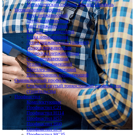
Металлический сайдинг Металл Профиль
Нержавеющий прокат
Круг нержавеющий
Труба нержавеющая
Лист нержавеющий
Квадрат нержавеющий
Балка нержавеющая
Лента нержавеющая (штрипс)
Полоса нержавеющая
Проволока нержавеющая
Сетка нержавеющая
Уголок нержавеющий
Швеллер нержавеющий
Шестигранник нержавеющий
Оцинкованный профиль
Стальной гнутый тонкостенный профиль для
строительства
Профнастил
Комплектующие
Профнастил C21
Профнастил Н114
Профнастил Н57
Профнастил Н60
Профнастил Н75
Профнастил НС35