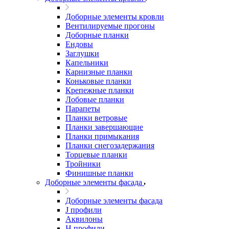
Доборные элементы кровли
Вентилируемые прогоны
Доборные планки
Ендовы
Заглушки
Капельники
Карнизные планки
Коньковые планки
Крепежные планки
Лобовые планки
Парапеты
Планки ветровые
Планки завершающие
Планки примыкания
Планки снегозадержания
Торцевые планки
Тройники
Финишные планки
Доборные элементы фасада
Доборные элементы фасада
J профили
Аквилоны
Н профили