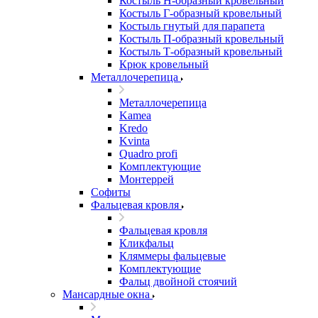
Костыль H-образный кровельный
Костыль Г-образный кровельный
Костыль гнутый для парапета
Костыль П-образный кровельный
Костыль Т-образный кровельный
Крюк кровельный
Металлочерепица
Металлочерепица
Kamea
Kredo
Kvinta
Quadro profi
Комплектующие
Монтеррей
Софиты
Фальцевая кровля
Фальцевая кровля
Кликфальц
Кляммеры фальцевые
Комплектующие
Фальц двойной стоячий
Мансардные окна