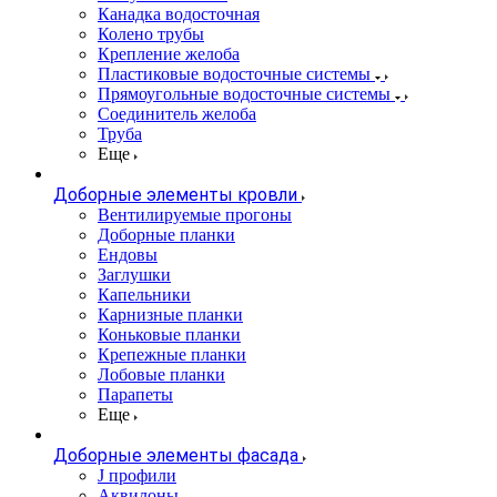
Канадка водосточная
Колено трубы
Крепление желоба
Пластиковые водосточные системы
Прямоугольные водосточные системы
Соединитель желоба
Труба
Еще
Доборные элементы кровли
Вентилируемые прогоны
Доборные планки
Ендовы
Заглушки
Капельники
Карнизные планки
Коньковые планки
Крепежные планки
Лобовые планки
Парапеты
Еще
Доборные элементы фасада
J профили
Аквилоны