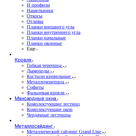
Н профили
Нащельники
Откосы
Отливы
Планки внешнего угла
Планки внутреннего угла
Планки начальные
Планки оконные
Еще
Кровля
Гибкая черепица
Дымоходы
Костыли кровельные
Металлочерепица
Софиты
Фальцевая кровля
Мансардные окна
Комплектующие лестниц
Комплектующие окон
Чердачные лестницы
Металлосайдинг
Металлический сайдинг Grand Line