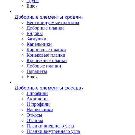
Труба
Еще
Доборные элементы кровли
Вентилируемые прогоны
Доборные планки
Ендовы
Заглушки
Капельники
Карнизные планки
Коньковые планки
Крепежные планки
Лобовые планки
Парапеты
Еще
Доборные элементы фасада
J профили
Аквилоны
Н профили
Нащельники
Откосы
Отливы
Планки внешнего угла
Планки внутреннего угла