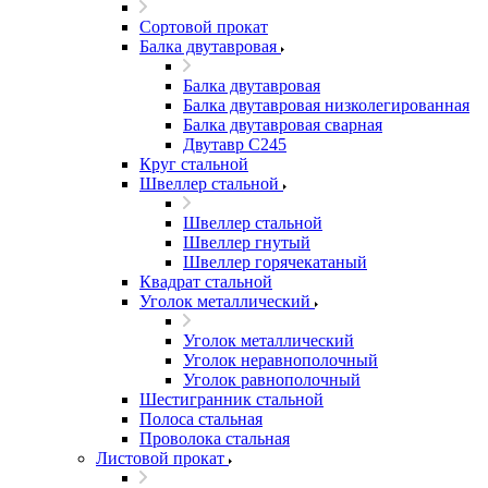
Сортовой прокат
Балка двутавровая
Балка двутавровая
Балка двутавровая низколегированная
Балка двутавровая сварная
Двутавр С245
Круг стальной
Швеллер стальной
Швеллер стальной
Швеллер гнутый
Швеллер горячекатаный
Квадрат стальной
Уголок металлический
Уголок металлический
Уголок неравнополочный
Уголок равнополочный
Шестигранник стальной
Полоса стальная
Проволока стальная
Листовой прокат