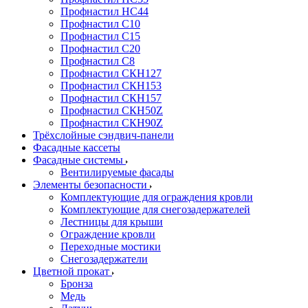
Профнастил НС44
Профнастил С10
Профнастил С15
Профнастил С20
Профнастил С8
Профнастил СКН127
Профнастил СКН153
Профнастил СКН157
Профнастил СКН50Z
Профнастил СКН90Z
Трёхслойные сэндвич-панели
Фасадные кассеты
Фасадные системы
Вентилируемые фасады
Элементы безопасности
Комплектующие для ограждения кровли
Комплектующие для снегозадержателей
Лестницы для крыши
Ограждение кровли
Переходные мостики
Снегозадержатели
Цветной прокат
Бронза
Медь