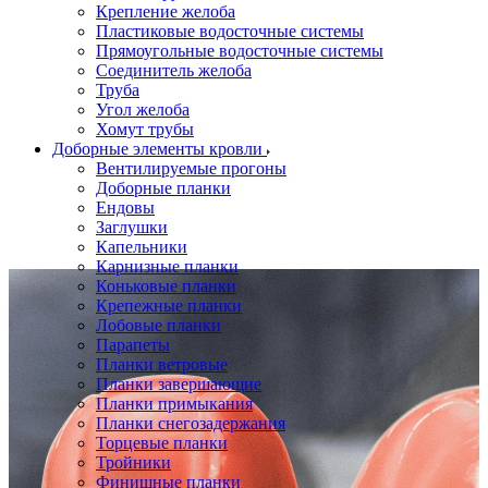
Крепление желоба
Пластиковые водосточные системы
Прямоугольные водосточные системы
Соединитель желоба
Труба
Угол желоба
Хомут трубы
Доборные элементы кровли
Вентилируемые прогоны
Доборные планки
Ендовы
Заглушки
Капельники
Карнизные планки
Коньковые планки
Крепежные планки
Лобовые планки
Парапеты
Планки ветровые
Планки завершающие
Планки примыкания
Планки снегозадержания
Торцевые планки
Тройники
Финишные планки