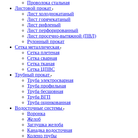
Проволока стальная
Листовой прокат
Лист холоднокатаный
Лист горячекатаный
Лист рифленый
Лист перфорированный
Лист просечно-вытяжной (ПВЛ)
Рулонный прокат
Сетка металлическая
Сетка плетеная
Сетка сварная
Сетка тканая
Сетка ЦПВС
Трубный прокат
Труба электросварная
Труба профильная
Труба бесшовная
Труба ВГП
Труба оцинкованная
Водосточные системы
Воронка
Желоб
Заглушка желоба
Канадка водосточная
Колено трубы