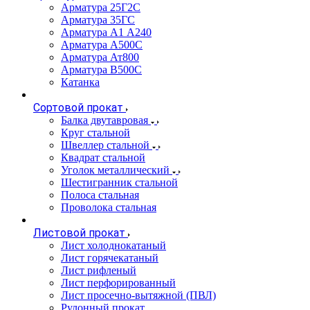
Арматура 25Г2С
Арматура 35ГС
Арматура А1 А240
Арматура А500С
Арматура Ат800
Арматура В500С
Катанка
Сортовой прокат
Балка двутавровая
Круг стальной
Швеллер стальной
Квадрат стальной
Уголок металлический
Шестигранник стальной
Полоса стальная
Проволока стальная
Листовой прокат
Лист холоднокатаный
Лист горячекатаный
Лист рифленый
Лист перфорированный
Лист просечно-вытяжной (ПВЛ)
Рулонный прокат