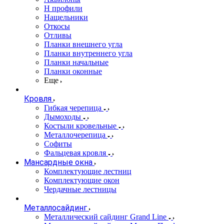
Н профили
Нащельники
Откосы
Отливы
Планки внешнего угла
Планки внутреннего угла
Планки начальные
Планки оконные
Еще
Кровля
Гибкая черепица
Дымоходы
Костыли кровельные
Металлочерепица
Софиты
Фальцевая кровля
Мансардные окна
Комплектующие лестниц
Комплектующие окон
Чердачные лестницы
Металлосайдинг
Металлический сайдинг Grand Line