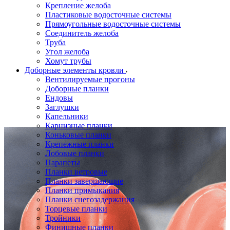
Крепление желоба
Пластиковые водосточные системы
Прямоугольные водосточные системы
Соединитель желоба
Труба
Угол желоба
Хомут трубы
Доборные элементы кровли
Вентилируемые прогоны
Доборные планки
Ендовы
Заглушки
Капельники
Карнизные планки
Коньковые планки
Крепежные планки
Лобовые планки
Парапеты
Планки ветровые
Планки завершающие
Планки примыкания
Планки снегозадержания
Торцевые планки
Тройники
Финишные планки