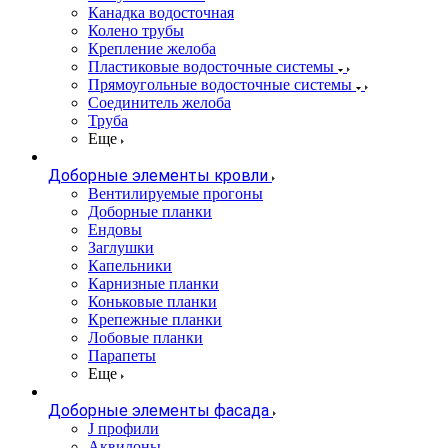
Канадка водосточная
Колено трубы
Крепление желоба
Пластиковые водосточные системы
Прямоугольные водосточные системы
Соединитель желоба
Труба
Еще
Доборные элементы кровли
Вентилируемые прогоны
Доборные планки
Ендовы
Заглушки
Капельники
Карнизные планки
Коньковые планки
Крепежные планки
Лобовые планки
Парапеты
Еще
Доборные элементы фасада
J профили
Аквилоны