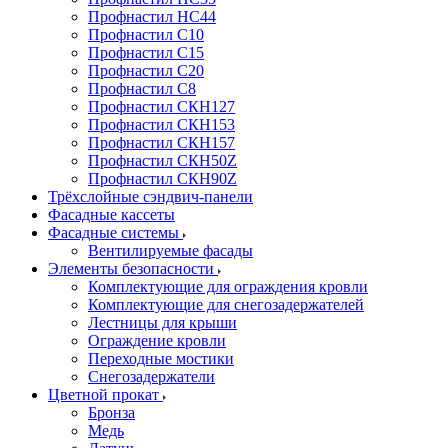
Профнастил НС44
Профнастил С10
Профнастил С15
Профнастил С20
Профнастил С8
Профнастил СКН127
Профнастил СКН153
Профнастил СКН157
Профнастил СКН50Z
Профнастил СКН90Z
Трёхслойные сэндвич-панели
Фасадные кассеты
Фасадные системы
Вентилируемые фасады
Элементы безопасности
Комплектующие для ограждения кровли
Комплектующие для снегозадержателей
Лестницы для крыши
Ограждение кровли
Переходные мостики
Снегозадержатели
Цветной прокат
Бронза
Медь