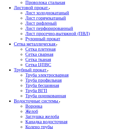
Проволока стальная
Листовой прокат
Лист холоднокатаный
Лист горячекатаный
Лист рифленый
Лист перфорированный
Лист просечно-вытяжной (ПВЛ)
Рулонный прокат
Сетка металлическая
Сетка плетеная
Сетка сварная
Сетка тканая
Сетка ЦПВС
Трубный прокат
Труба электросварная
Труба профильная
Труба бесшовная
Труба ВГП
Труба оцинкованная
Водосточные системы
Воронка
Желоб
Заглушка желоба
Канадка водосточная
Колено трубы