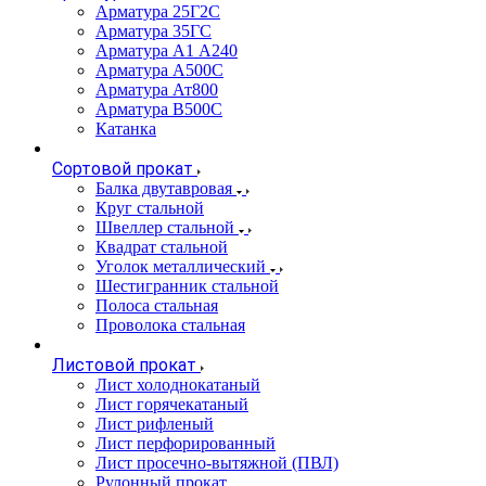
Арматура 25Г2С
Арматура 35ГС
Арматура А1 А240
Арматура А500С
Арматура Ат800
Арматура В500С
Катанка
Сортовой прокат
Балка двутавровая
Круг стальной
Швеллер стальной
Квадрат стальной
Уголок металлический
Шестигранник стальной
Полоса стальная
Проволока стальная
Листовой прокат
Лист холоднокатаный
Лист горячекатаный
Лист рифленый
Лист перфорированный
Лист просечно-вытяжной (ПВЛ)
Рулонный прокат