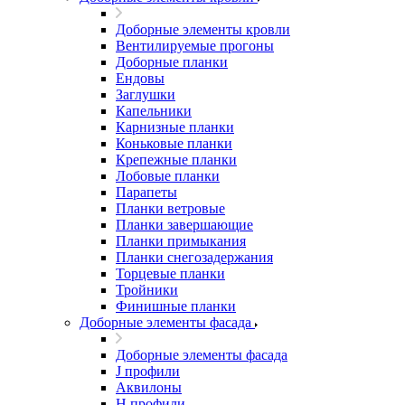
Доборные элементы кровли
Вентилируемые прогоны
Доборные планки
Ендовы
Заглушки
Капельники
Карнизные планки
Коньковые планки
Крепежные планки
Лобовые планки
Парапеты
Планки ветровые
Планки завершающие
Планки примыкания
Планки снегозадержания
Торцевые планки
Тройники
Финишные планки
Доборные элементы фасада
Доборные элементы фасада
J профили
Аквилоны
Н профили