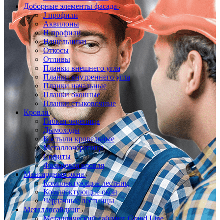
Доборные элементы фасада
J профили
Аквилоны
Н профили
Нащельники
Откосы
Отливы
Планки внешнего угла
Планки внутреннего угла
Планки начальные
Планки оконные
Планки стыковочные
Кровля
Гибкая черепица
Дымоходы
Костыли кровельные
Металлочерепица
Софиты
Фальцевая кровля
Мансардные окна
Комплектующие лестниц
Комплектующие окон
Чердачные лестницы
Металлосайдинг
Металлический сайдинг Grand Line