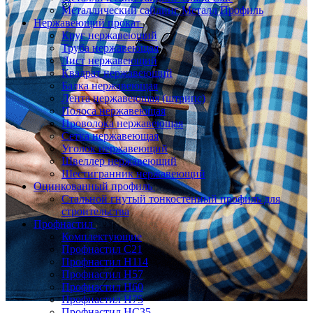
Металлический сайдинг Металл Профиль
Нержавеющий прокат
Круг нержавеющий
Труба нержавеющая
Лист нержавеющий
Квадрат нержавеющий
Балка нержавеющая
Лента нержавеющая (штрипс)
Полоса нержавеющая
Проволока нержавеющая
Сетка нержавеющая
Уголок нержавеющий
Швеллер нержавеющий
Шестигранник нержавеющий
Оцинкованный профиль
Стальной гнутый тонкостенный профиль для
строительства
Профнастил
Комплектующие
Профнастил C21
Профнастил Н114
Профнастил Н57
Профнастил Н60
Профнастил Н75
Профнастил НС35