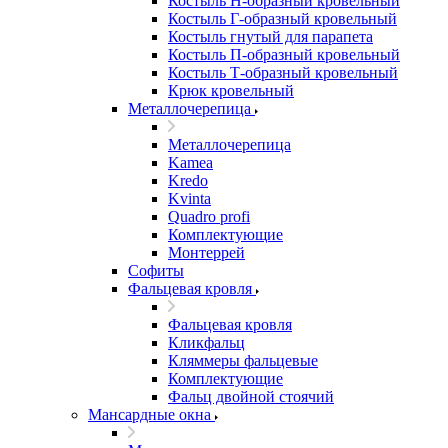
Костыль H-образный кровельный
Костыль Г-образный кровельный
Костыль гнутый для парапета
Костыль П-образный кровельный
Костыль Т-образный кровельный
Крюк кровельный
Металлочерепица
Металлочерепица
Kamea
Kredo
Kvinta
Quadro profi
Комплектующие
Монтеррей
Софиты
Фальцевая кровля
Фальцевая кровля
Кликфальц
Кляммеры фальцевые
Комплектующие
Фальц двойной стоячий
Мансардные окна