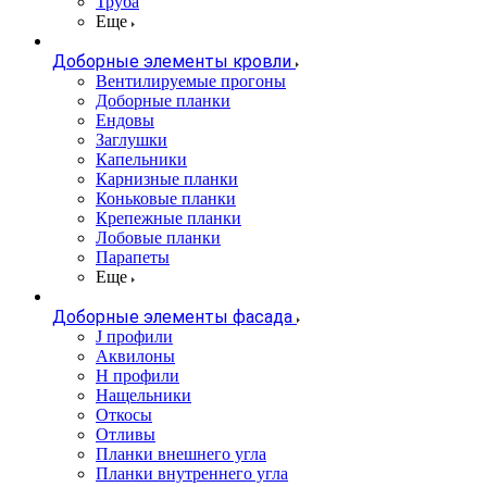
Труба
Еще
Доборные элементы кровли
Вентилируемые прогоны
Доборные планки
Ендовы
Заглушки
Капельники
Карнизные планки
Коньковые планки
Крепежные планки
Лобовые планки
Парапеты
Еще
Доборные элементы фасада
J профили
Аквилоны
Н профили
Нащельники
Откосы
Отливы
Планки внешнего угла
Планки внутреннего угла