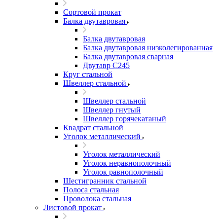
Сортовой прокат
Балка двутавровая
Балка двутавровая
Балка двутавровая низколегированная
Балка двутавровая сварная
Двутавр С245
Круг стальной
Швеллер стальной
Швеллер стальной
Швеллер гнутый
Швеллер горячекатаный
Квадрат стальной
Уголок металлический
Уголок металлический
Уголок неравнополочный
Уголок равнополочный
Шестигранник стальной
Полоса стальная
Проволока стальная
Листовой прокат