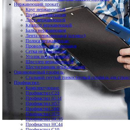
Нержавеющий прокат
Круг нержавеющий
Труба нержавеющая
Лист нержавеющий
Квадрат нержавеющий
Балка нержавеющая
Лента нержавеющая (штрипс)
Полоса нержавеющая
Проволока нержавеющая
Сетка нержавеющая
Уголок нержавеющий
Швеллер нержавеющий
Шестигранник нержавеющий
Оцинкованный профиль
Стальной гнутый тонкостенный профиль для строи
Профнастил
Комплектующие
Профнастил C21
Профнастил Н114
Профнастил Н57
Профнастил Н60
Профнастил Н75
Профнастил НС35
Профнастил НС44
Профнастил С10