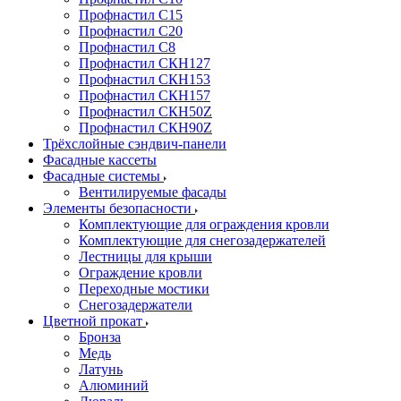
Профнастил С15
Профнастил С20
Профнастил С8
Профнастил СКН127
Профнастил СКН153
Профнастил СКН157
Профнастил СКН50Z
Профнастил СКН90Z
Трёхслойные сэндвич-панели
Фасадные кассеты
Фасадные системы
Вентилируемые фасады
Элементы безопасности
Комплектующие для ограждения кровли
Комплектующие для снегозадержателей
Лестницы для крыши
Ограждение кровли
Переходные мостики
Снегозадержатели
Цветной прокат
Бронза
Медь
Латунь
Алюминий