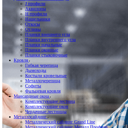
J профили
Аквилоны
Н профили
Нащельники
Откосы
Отливы
Планки внешнего угла
Планки внутреннего угла
Планки начальные
Планки оконные
Планки стыковочные
Кровля
Гибкая черепица
Дымоходы
Костыли кровельные
Металлочерепица
Софиты
Фальцевая кровля
Мансардные окна
Комплектующие лестниц
Комплектующие окон
Чердачные лестницы
Металлосайдинг
Металлический сайдинг Grand Line
Металлический сайдинг Металл Профиль