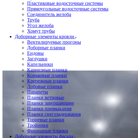
Пластиковые водосточные системы
Прямоугольные водосточные системы
Соединитель желоба
Труба
Угол желоба
Хомут трубы
Доборные элементы кровли
Вентилируемые прогоны
Доборные планки
Ендовы
Заглушки
Капельники
Карнизные планки
Коньковые планки
Крепежные планки
Лобовые планки
Парапеты
Планки ветровые
Планки завершающие
Планки примыкания
Планки снегозадержания
Торцевые планки
Тройники
Финишные планки
Доборные элементы фасада