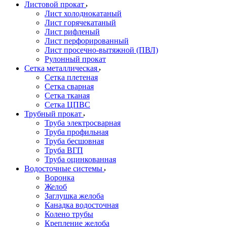
Листовой прокат
Лист холоднокатаный
Лист горячекатаный
Лист рифленый
Лист перфорированный
Лист просечно-вытяжной (ПВЛ)
Рулонный прокат
Сетка металлическая
Сетка плетеная
Сетка сварная
Сетка тканая
Сетка ЦПВС
Трубный прокат
Труба электросварная
Труба профильная
Труба бесшовная
Труба ВГП
Труба оцинкованная
Водосточные системы
Воронка
Желоб
Заглушка желоба
Канадка водосточная
Колено трубы
Крепление желоба