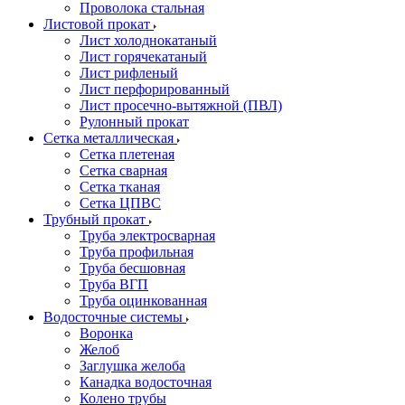
Проволока стальная
Листовой прокат
Лист холоднокатаный
Лист горячекатаный
Лист рифленый
Лист перфорированный
Лист просечно-вытяжной (ПВЛ)
Рулонный прокат
Сетка металлическая
Сетка плетеная
Сетка сварная
Сетка тканая
Сетка ЦПВС
Трубный прокат
Труба электросварная
Труба профильная
Труба бесшовная
Труба ВГП
Труба оцинкованная
Водосточные системы
Воронка
Желоб
Заглушка желоба
Канадка водосточная
Колено трубы