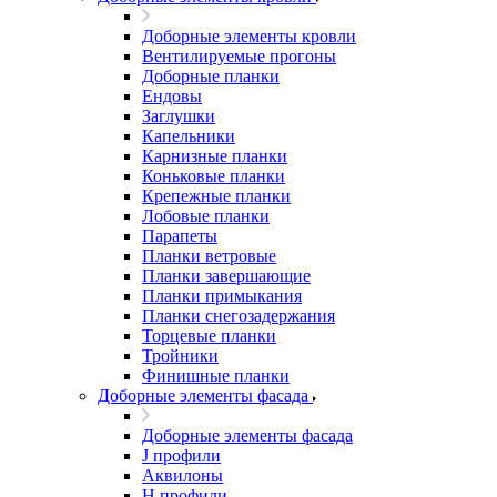
Доборные элементы кровли
Вентилируемые прогоны
Доборные планки
Ендовы
Заглушки
Капельники
Карнизные планки
Коньковые планки
Крепежные планки
Лобовые планки
Парапеты
Планки ветровые
Планки завершающие
Планки примыкания
Планки снегозадержания
Торцевые планки
Тройники
Финишные планки
Доборные элементы фасада
Доборные элементы фасада
J профили
Аквилоны
Н профили