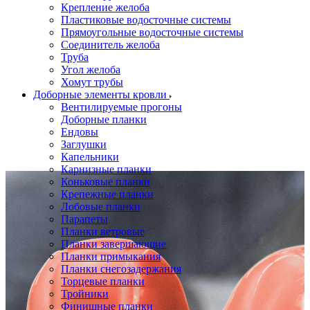
Крепление желоба
Пластиковые водосточные системы
Прямоугольные водосточные системы
Соединитель желоба
Труба
Угол желоба
Хомут трубы
Доборные элементы кровли
Вентилируемые прогоны
Доборные планки
Ендовы
Заглушки
Капельники
Карнизные планки
Коньковые планки
Крепежные планки
Лобовые планки
Парапеты
Планки ветровые
Планки завершающие
Планки примыкания
Планки снегозадержания
Торцевые планки
Тройники
Финишные планки