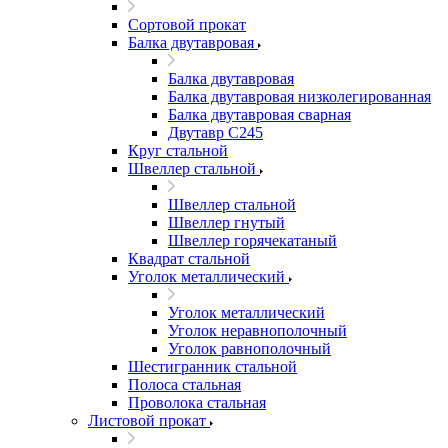
Сортовой прокат
Балка двутавровая
Балка двутавровая
Балка двутавровая низколегированная
Балка двутавровая сварная
Двутавр С245
Круг стальной
Швеллер стальной
Швеллер стальной
Швеллер гнутый
Швеллер горячекатаный
Квадрат стальной
Уголок металлический
Уголок металлический
Уголок неравнополочный
Уголок равнополочный
Шестигранник стальной
Полоса стальная
Проволока стальная
Листовой прокат