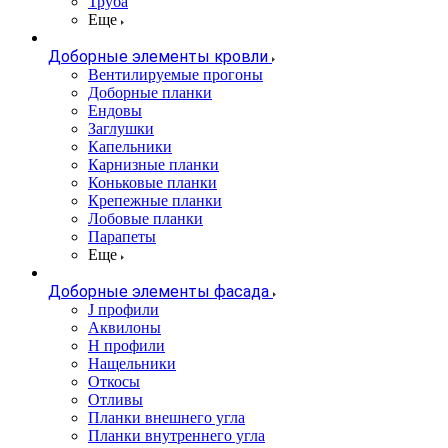
Труба
Еще
Доборные элементы кровли
Вентилируемые прогоны
Доборные планки
Ендовы
Заглушки
Капельники
Карнизные планки
Коньковые планки
Крепежные планки
Лобовые планки
Парапеты
Еще
Доборные элементы фасада
J профили
Аквилоны
Н профили
Нащельники
Откосы
Отливы
Планки внешнего угла
Планки внутреннего угла