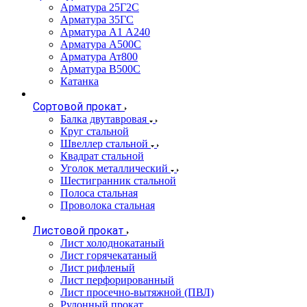
Арматура 25Г2С
Арматура 35ГС
Арматура А1 А240
Арматура А500С
Арматура Ат800
Арматура В500С
Катанка
Сортовой прокат
Балка двутавровая
Круг стальной
Швеллер стальной
Квадрат стальной
Уголок металлический
Шестигранник стальной
Полоса стальная
Проволока стальная
Листовой прокат
Лист холоднокатаный
Лист горячекатаный
Лист рифленый
Лист перфорированный
Лист просечно-вытяжной (ПВЛ)
Рулонный прокат