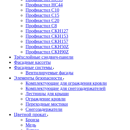
Профнастил НС44
Профнастил С10
Профнастил С15
Профнастил С20
Профнастил С8
Профнастил СКН127
Профнастил СКН153
Профнастил СКН157
Профнастил СКН50Z
Профнастил СКН90Z
Трёхслойные сэндвич-панели
Фасадные кассеты
Фасадные системы
Вентилируемые фасады
Элементы безопасности
Комплектующие для ограждения кровли
Комплектующие для снегозадержателей
Лестницы для крыши
Ограждение кровли
Переходные мостики
Снегозадержатели
Цветной прокат
Бронза
Медь