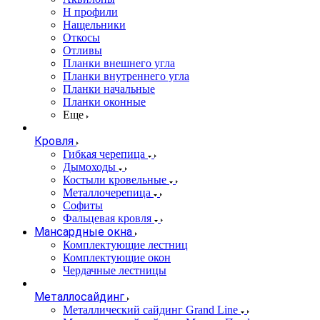
Н профили
Нащельники
Откосы
Отливы
Планки внешнего угла
Планки внутреннего угла
Планки начальные
Планки оконные
Еще
Кровля
Гибкая черепица
Дымоходы
Костыли кровельные
Металлочерепица
Софиты
Фальцевая кровля
Мансардные окна
Комплектующие лестниц
Комплектующие окон
Чердачные лестницы
Металлосайдинг
Металлический сайдинг Grand Line