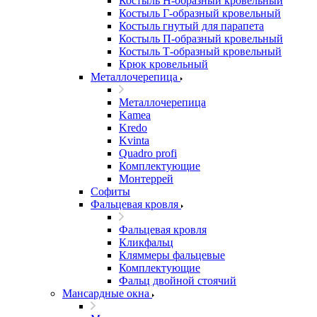
Костыль H-образный кровельный
Костыль Г-образный кровельный
Костыль гнутый для парапета
Костыль П-образный кровельный
Костыль Т-образный кровельный
Крюк кровельный
Металлочерепица
Металлочерепица
Kamea
Kredo
Kvinta
Quadro profi
Комплектующие
Монтеррей
Софиты
Фальцевая кровля
Фальцевая кровля
Кликфальц
Кляммеры фальцевые
Комплектующие
Фальц двойной стоячий
Мансардные окна