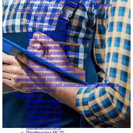
Металлический сайдинг Металл Профиль
Нержавеющий прокат
Круг нержавеющий
Труба нержавеющая
Лист нержавеющий
Квадрат нержавеющий
Балка нержавеющая
Лента нержавеющая (штрипс)
Полоса нержавеющая
Проволока нержавеющая
Сетка нержавеющая
Уголок нержавеющий
Швеллер нержавеющий
Шестигранник нержавеющий
Оцинкованный профиль
Стальной гнутый тонкостенный профиль для
строительства
Профнастил
Комплектующие
Профнастил C21
Профнастил Н114
Профнастил Н57
Профнастил Н60
Профнастил Н75
Профнастил НС35