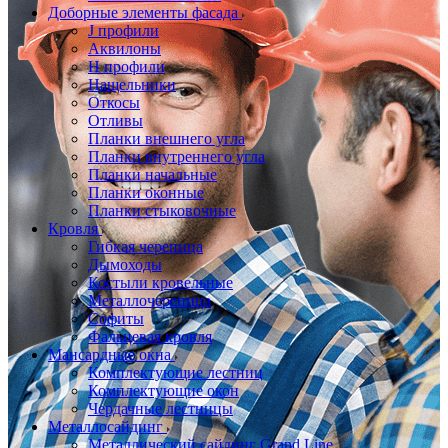
Доборные элементы фасада
J профили
Аквилоны
Н профили
Нащельники
Откосы
Отливы
Планки внешнего угла
Планки внутреннего угла
Планки начальные
Планки оконные
Планки стыковочные
Кровля
Гибкая черепица
Дымоходы
Костыли кровельные
Металлочерепица
Софиты
Фальцевая кровля
Мансардные окна
Комплектующие лестниц
Комплектующие окон
Чердачные лестницы
Металлосайдинг
Металлический сайдинг Grand Line