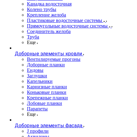
Канадка водосточная
Колено трубы
Крепление желоба
Пластиковые водосточные системы
Прямоугольные водосточные системы
Соединитель желоба
Труба
Еще
Доборные элементы кровли
Вентилируемые прогоны
Доборные планки
Ендовы
Заглушки
Капельники
Карнизные планки
Коньковые планки
Крепежные планки
Лобовые планки
Парапеты
Еще
Доборные элементы фасада
J профили
Аквилоны