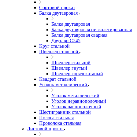
Сортовой прокат
Балка двутавровая
Балка двутавровая
Балка двутавровая низколегированная
Балка двутавровая сварная
Двутавр С245
Круг стальной
Швеллер стальной
Швеллер стальной
Швеллер гнутый
Швеллер горячекатаный
Квадрат стальной
Уголок металлический
Уголок металлический
Уголок неравнополочный
Уголок равнополочный
Шестигранник стальной
Полоса стальная
Проволока стальная
Листовой прокат