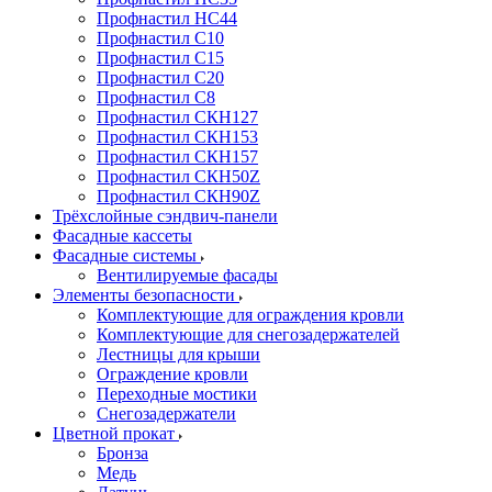
Профнастил НС44
Профнастил С10
Профнастил С15
Профнастил С20
Профнастил С8
Профнастил СКН127
Профнастил СКН153
Профнастил СКН157
Профнастил СКН50Z
Профнастил СКН90Z
Трёхслойные сэндвич-панели
Фасадные кассеты
Фасадные системы
Вентилируемые фасады
Элементы безопасности
Комплектующие для ограждения кровли
Комплектующие для снегозадержателей
Лестницы для крыши
Ограждение кровли
Переходные мостики
Снегозадержатели
Цветной прокат
Бронза
Медь