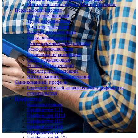
Металлический сайдинг Металл Профиль
Нержавеющий прокат
Круг нержавеющий
Труба нержавеющая
Лист нержавеющий
Квадрат нержавеющий
Балка нержавеющая
Лента нержавеющая (штрипс)
Полоса нержавеющая
Проволока нержавеющая
Сетка нержавеющая
Уголок нержавеющий
Швеллер нержавеющий
Шестигранник нержавеющий
Оцинкованный профиль
Стальной гнутый тонкостенный профиль для
строительства
Профнастил
Комплектующие
Профнастил C21
Профнастил Н114
Профнастил Н57
Профнастил Н60
Профнастил Н75
Профнастил НС35