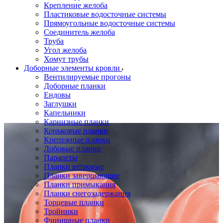
Крепление желоба
Пластиковые водосточные системы
Прямоугольные водосточные системы
Соединитель желоба
Труба
Угол желоба
Хомут трубы
Доборные элементы кровли
Вентилируемые прогоны
Доборные планки
Ендовы
Заглушки
Капельники
Карнизные планки
Коньковые планки
Крепежные планки
Лобовые планки
Парапеты
Планки ветровые
Планки завершающие
Планки примыкания
Планки снегозадержания
Торцевые планки
Тройники
Финишные планки