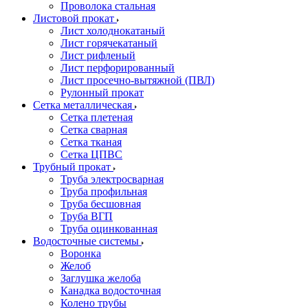
Проволока стальная
Листовой прокат
Лист холоднокатаный
Лист горячекатаный
Лист рифленый
Лист перфорированный
Лист просечно-вытяжной (ПВЛ)
Рулонный прокат
Сетка металлическая
Сетка плетеная
Сетка сварная
Сетка тканая
Сетка ЦПВС
Трубный прокат
Труба электросварная
Труба профильная
Труба бесшовная
Труба ВГП
Труба оцинкованная
Водосточные системы
Воронка
Желоб
Заглушка желоба
Канадка водосточная
Колено трубы