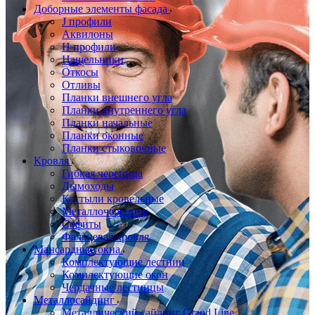
Доборные элементы фасада
J профили
Аквилоны
Н профили
Нащельники
Откосы
Отливы
Планки внешнего угла
Планки внутреннего угла
Планки начальные
Планки оконные
Планки стыковочные
Кровля
Гибкая черепица
Дымоходы
Костыли кровельные
Металлочерепица
Софиты
Фальцевая кровля
Мансардные окна
Комплектующие лестниц
Комплектующие окон
Чердачные лестницы
Металлосайдинг
Металлический сайдинг Grand Line