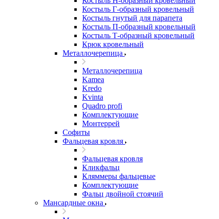
Костыль H-образный кровельный
Костыль Г-образный кровельный
Костыль гнутый для парапета
Костыль П-образный кровельный
Костыль Т-образный кровельный
Крюк кровельный
Металлочерепица
Металлочерепица
Kamea
Kredo
Kvinta
Quadro profi
Комплектующие
Монтеррей
Софиты
Фальцевая кровля
Фальцевая кровля
Кликфальц
Кляммеры фальцевые
Комплектующие
Фальц двойной стоячий
Мансардные окна