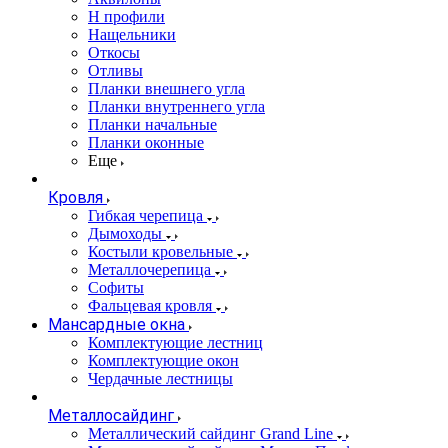
Н профили
Нащельники
Откосы
Отливы
Планки внешнего угла
Планки внутреннего угла
Планки начальные
Планки оконные
Еще
Кровля
Гибкая черепица
Дымоходы
Костыли кровельные
Металлочерепица
Софиты
Фальцевая кровля
Мансардные окна
Комплектующие лестниц
Комплектующие окон
Чердачные лестницы
Металлосайдинг
Металлический сайдинг Grand Line