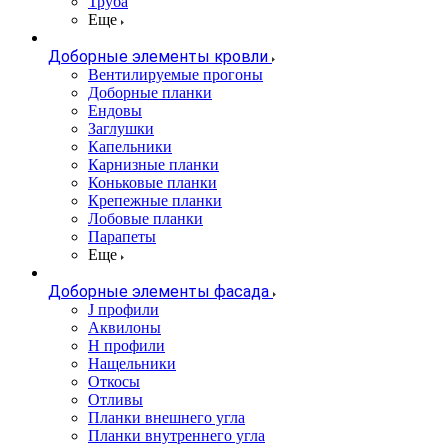
Труба
Еще
Доборные элементы кровли
Вентилируемые прогоны
Доборные планки
Ендовы
Заглушки
Капельники
Карнизные планки
Коньковые планки
Крепежные планки
Лобовые планки
Парапеты
Еще
Доборные элементы фасада
J профили
Аквилоны
Н профили
Нащельники
Откосы
Отливы
Планки внешнего угла
Планки внутреннего угла