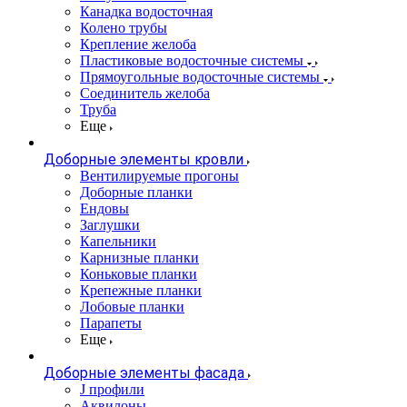
Канадка водосточная
Колено трубы
Крепление желоба
Пластиковые водосточные системы
Прямоугольные водосточные системы
Соединитель желоба
Труба
Еще
Доборные элементы кровли
Вентилируемые прогоны
Доборные планки
Ендовы
Заглушки
Капельники
Карнизные планки
Коньковые планки
Крепежные планки
Лобовые планки
Парапеты
Еще
Доборные элементы фасада
J профили
Аквилоны