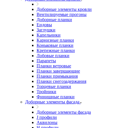
Доборные элементы кровли
Вентилируемые прогоны
Доборные планки
Ендовы
Заглушки
Капельники
Карнизные планки
Коньковые планки
Крепежные планки
Лобовые планки
Парапеты
Планки ветровые
Планки завершающие
Планки примыкания
Планки снегозадержания
Торцевые планки
Тройники
Финишные планки
Доборные элементы фасада
Доборные элементы фасада
J профили
Аквилоны
Н профили