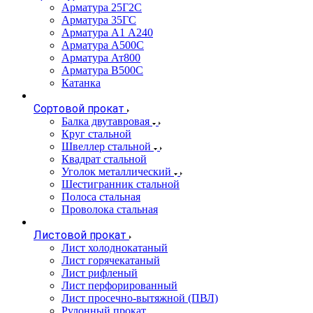
Арматура 25Г2С
Арматура 35ГС
Арматура А1 А240
Арматура А500С
Арматура Ат800
Арматура В500С
Катанка
Сортовой прокат
Балка двутавровая
Круг стальной
Швеллер стальной
Квадрат стальной
Уголок металлический
Шестигранник стальной
Полоса стальная
Проволока стальная
Листовой прокат
Лист холоднокатаный
Лист горячекатаный
Лист рифленый
Лист перфорированный
Лист просечно-вытяжной (ПВЛ)
Рулонный прокат