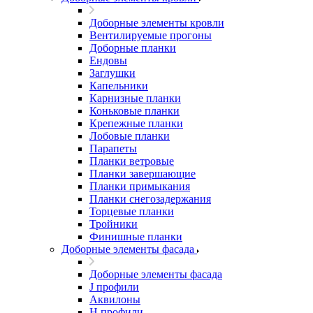
Доборные элементы кровли
Вентилируемые прогоны
Доборные планки
Ендовы
Заглушки
Капельники
Карнизные планки
Коньковые планки
Крепежные планки
Лобовые планки
Парапеты
Планки ветровые
Планки завершающие
Планки примыкания
Планки снегозадержания
Торцевые планки
Тройники
Финишные планки
Доборные элементы фасада
Доборные элементы фасада
J профили
Аквилоны
Н профили