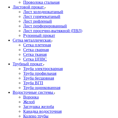
Проволока стальная
Листовой прокат
Лист холоднокатаный
Лист горячекатаный
Лист рифленый
Лист перфорированный
Лист просечно-вытяжной (ПВЛ)
Рулонный прокат
Сетка металлическая
Сетка плетеная
Сетка сварная
Сетка тканая
Сетка ЦПВС
Трубный прокат
Труба электросварная
Труба профильная
Труба бесшовная
Труба ВГП
Труба оцинкованная
Водосточные системы
Воронка
Желоб
Заглушка желоба
Канадка водосточная
Колено трубы