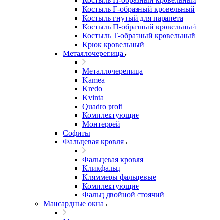
Костыль H-образный кровельный
Костыль Г-образный кровельный
Костыль гнутый для парапета
Костыль П-образный кровельный
Костыль Т-образный кровельный
Крюк кровельный
Металлочерепица
Металлочерепица
Kamea
Kredo
Kvinta
Quadro profi
Комплектующие
Монтеррей
Софиты
Фальцевая кровля
Фальцевая кровля
Кликфальц
Кляммеры фальцевые
Комплектующие
Фальц двойной стоячий
Мансардные окна