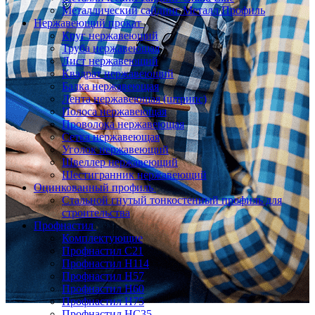
Металлический сайдинг Металл Профиль
Нержавеющий прокат
Круг нержавеющий
Труба нержавеющая
Лист нержавеющий
Квадрат нержавеющий
Балка нержавеющая
Лента нержавеющая (штрипс)
Полоса нержавеющая
Проволока нержавеющая
Сетка нержавеющая
Уголок нержавеющий
Швеллер нержавеющий
Шестигранник нержавеющий
Оцинкованный профиль
Стальной гнутый тонкостенный профиль для
строительства
Профнастил
Комплектующие
Профнастил C21
Профнастил Н114
Профнастил Н57
Профнастил Н60
Профнастил Н75
Профнастил НС35