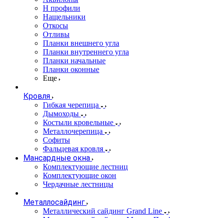
Н профили
Нащельники
Откосы
Отливы
Планки внешнего угла
Планки внутреннего угла
Планки начальные
Планки оконные
Еще
Кровля
Гибкая черепица
Дымоходы
Костыли кровельные
Металлочерепица
Софиты
Фальцевая кровля
Мансардные окна
Комплектующие лестниц
Комплектующие окон
Чердачные лестницы
Металлосайдинг
Металлический сайдинг Grand Line