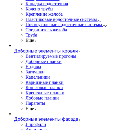
Канадка водосточная
Колено трубы
Крепление желоба
Пластиковые водосточные системы
Прямоугольные водосточные системы
Соединитель желоба
Труба
Еще
Доборные элементы кровли
Вентилируемые прогоны
Доборные планки
Ендовы
Заглушки
Капельники
Карнизные планки
Коньковые планки
Крепежные планки
Лобовые планки
Парапеты
Еще
Доборные элементы фасада
J профили
Аквилоны