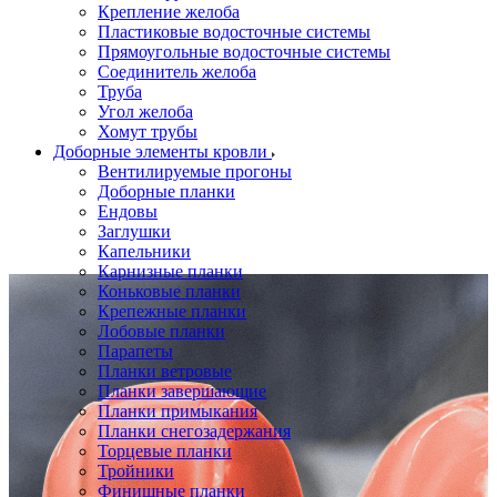
Крепление желоба
Пластиковые водосточные системы
Прямоугольные водосточные системы
Соединитель желоба
Труба
Угол желоба
Хомут трубы
Доборные элементы кровли
Вентилируемые прогоны
Доборные планки
Ендовы
Заглушки
Капельники
Карнизные планки
Коньковые планки
Крепежные планки
Лобовые планки
Парапеты
Планки ветровые
Планки завершающие
Планки примыкания
Планки снегозадержания
Торцевые планки
Тройники
Финишные планки