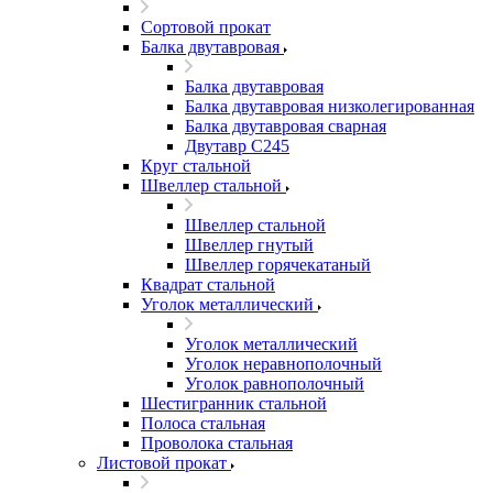
Сортовой прокат
Балка двутавровая
Балка двутавровая
Балка двутавровая низколегированная
Балка двутавровая сварная
Двутавр С245
Круг стальной
Швеллер стальной
Швеллер стальной
Швеллер гнутый
Швеллер горячекатаный
Квадрат стальной
Уголок металлический
Уголок металлический
Уголок неравнополочный
Уголок равнополочный
Шестигранник стальной
Полоса стальная
Проволока стальная
Листовой прокат