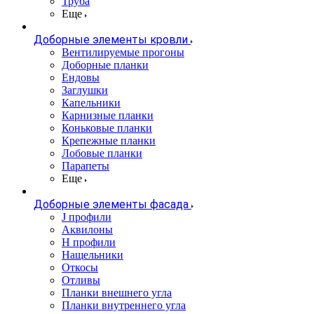
Труба
Еще
Доборные элементы кровли
Вентилируемые прогоны
Доборные планки
Ендовы
Заглушки
Капельники
Карнизные планки
Коньковые планки
Крепежные планки
Лобовые планки
Парапеты
Еще
Доборные элементы фасада
J профили
Аквилоны
Н профили
Нащельники
Откосы
Отливы
Планки внешнего угла
Планки внутреннего угла