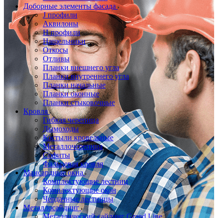
Доборные элементы фасада
J профили
Аквилоны
Н профили
Нащельники
Откосы
Отливы
Планки внешнего угла
Планки внутреннего угла
Планки начальные
Планки оконные
Планки стыковочные
Кровля
Гибкая черепица
Дымоходы
Костыли кровельные
Металлочерепица
Софиты
Фальцевая кровля
Мансардные окна
Комплектующие лестниц
Комплектующие окон
Чердачные лестницы
Металлосайдинг
Металлический сайдинг Grand Line