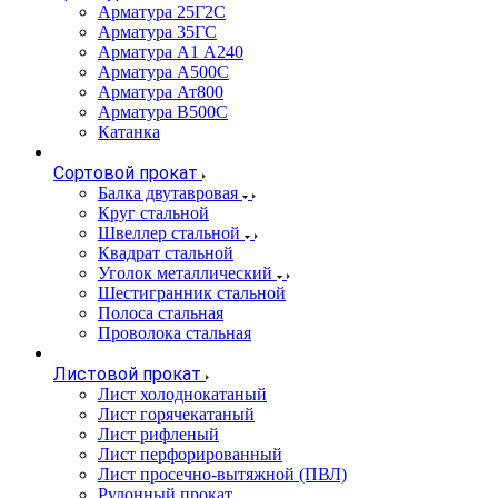
Арматура 25Г2С
Арматура 35ГС
Арматура А1 А240
Арматура А500С
Арматура Ат800
Арматура В500С
Катанка
Сортовой прокат
Балка двутавровая
Круг стальной
Швеллер стальной
Квадрат стальной
Уголок металлический
Шестигранник стальной
Полоса стальная
Проволока стальная
Листовой прокат
Лист холоднокатаный
Лист горячекатаный
Лист рифленый
Лист перфорированный
Лист просечно-вытяжной (ПВЛ)
Рулонный прокат