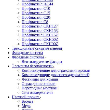
Профнастил НС44
Профнастил С10
Профнастил С15
Профнастил С20
Профнастил С8
Профнастил СКН127
Профнастил СКН153
Профнастил СКН157
Профнастил СКН50Z
Профнастил СКН90Z
Трёхслойные сэндвич-панели
Фасадные кассеты
Фасадные системы
Вентилируемые фасады
Элементы безопасности
Комплектующие для ограждения кровли
Комплектующие для снегозадержателей
Лестницы для крыши
Ограждение кровли
Переходные мостики
Снегозадержатели
Цветной прокат
Бронза
Медь