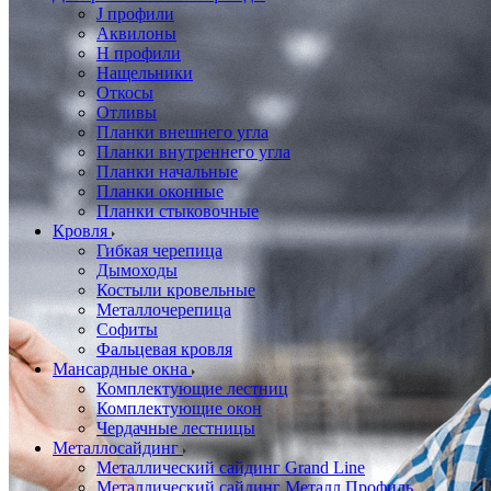
J профили
Аквилоны
Н профили
Нащельники
Откосы
Отливы
Планки внешнего угла
Планки внутреннего угла
Планки начальные
Планки оконные
Планки стыковочные
Кровля
Гибкая черепица
Дымоходы
Костыли кровельные
Металлочерепица
Софиты
Фальцевая кровля
Мансардные окна
Комплектующие лестниц
Комплектующие окон
Чердачные лестницы
Металлосайдинг
Металлический сайдинг Grand Line
Металлический сайдинг Металл Профиль