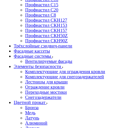
Профнастил С15
Профнастил С20
Профнастил С8
Профнастил СКН127
Профнастил СКН153
Профнастил СКН157
Профнастил СКН50Z
Профнастил СКН90Z
Трёхслойные сэндвич-панели
Фасадные кассеты
Фасадные системы
Вентилируемые фасады
Элементы безопасности
Комплектующие для ограждения кровли
Комплектующие для снегозадержателей
Лестницы для крыши
Ограждение кровли
Переходные мостики
Снегозадержатели
Цветной прокат
Бронза
Медь
Латунь
Алюминий