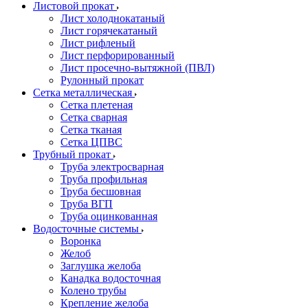
Листовой прокат
Лист холоднокатаный
Лист горячекатаный
Лист рифленый
Лист перфорированный
Лист просечно-вытяжной (ПВЛ)
Рулонный прокат
Сетка металлическая
Сетка плетеная
Сетка сварная
Сетка тканая
Сетка ЦПВС
Трубный прокат
Труба электросварная
Труба профильная
Труба бесшовная
Труба ВГП
Труба оцинкованная
Водосточные системы
Воронка
Желоб
Заглушка желоба
Канадка водосточная
Колено трубы
Крепление желоба