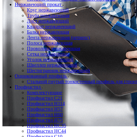
Нержавеющий прокат
Круг нержавеющий
Труба нержавеющая
Лист нержавеющий
Квадрат нержавеющий
Балка нержавеющая
Лента нержавеющая (штрипс)
Полоса нержавеющая
Проволока нержавеющая
Сетка нержавеющая
Уголок нержавеющий
Швеллер нержавеющий
Шестигранник нержавеющий
Оцинкованный профиль
Стальной гнутый тонкостенный профиль для строи
Профнастил
Комплектующие
Профнастил C21
Профнастил Н114
Профнастил Н57
Профнастил Н60
Профнастил Н75
Профнастил НС35
Профнастил НС44
Профнастил С10