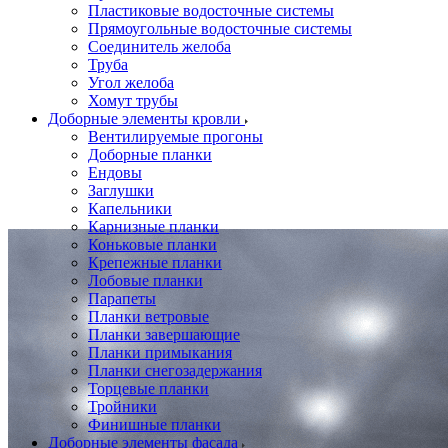
Пластиковые водосточные системы
Прямоугольные водосточные системы
Соединитель желоба
Труба
Угол желоба
Хомут трубы
Доборные элементы кровли
Вентилируемые прогоны
Доборные планки
Ендовы
Заглушки
Капельники
Карнизные планки
Коньковые планки
Крепежные планки
Лобовые планки
Парапеты
Планки ветровые
Планки завершающие
Планки примыкания
Планки снегозадержания
Торцевые планки
Тройники
Финишные планки
Доборные элементы фасада