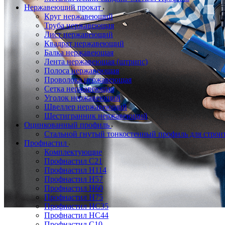
Нержавеющий прокат
Круг нержавеющий
Труба нержавеющая
Лист нержавеющий
Квадрат нержавеющий
Балка нержавеющая
Лента нержавеющая (штрипс)
Полоса нержавеющая
Проволока нержавеющая
Сетка нержавеющая
Уголок нержавеющий
Швеллер нержавеющий
Шестигранник нержавеющий
Оцинкованный профиль
Стальной гнутый тонкостенный профиль для строи
Профнастил
Комплектующие
Профнастил C21
Профнастил Н114
Профнастил Н57
Профнастил Н60
Профнастил Н75
Профнастил НС35
Профнастил НС44
Профнастил С10