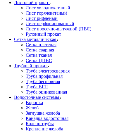
Листовой прокат
Лист холоднокатаный
Лист горячекатаный
Лист рифленый
Лист перфорированный
Лист просечно-вытяжной (ПВЛ)
Рулонный прокат
Сетка металлическая
Сетка плетеная
Сетка сварная
Сетка тканая
Сетка ЦПВС
Трубный прокат
Труба электросварная
Труба профильная
Труба бесшовная
Труба ВГП
Труба оцинкованная
Водосточные системы
Воронка
Желоб
Заглушка желоба
Канадка водосточная
Колено трубы
Крепление желоба