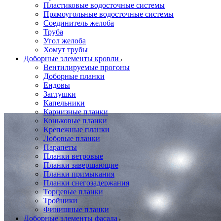
Пластиковые водосточные системы
Прямоугольные водосточные системы
Соединитель желоба
Труба
Угол желоба
Хомут трубы
Доборные элементы кровли
Вентилируемые прогоны
Доборные планки
Ендовы
Заглушки
Капельники
Карнизные планки
Коньковые планки
Крепежные планки
Лобовые планки
Парапеты
Планки ветровые
Планки завершающие
Планки примыкания
Планки снегозадержания
Торцевые планки
Тройники
Финишные планки
Доборные элементы фасада