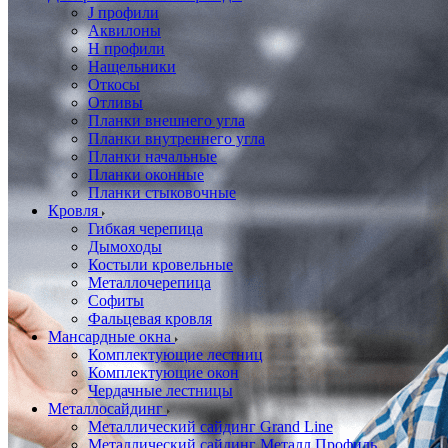
J профили
Аквилоны
Н профили
Нащельники
Откосы
Отливы
Планки внешнего угла
Планки внутреннего угла
Планки начальные
Планки оконные
Планки стыковочные
Кровля
Гибкая черепица
Дымоходы
Костыли кровельные
Металлочерепица
Софиты
Фальцевая кровля
Мансардные окна
Комплектующие лестниц
Комплектующие окон
Чердачные лестницы
Металлосайдинг
Металлический сайдинг Grand Line
Металлический сайдинг Металл Профиль