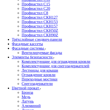
Профнастил С15
Профнастил С20
Профнастил С8
Профнастил СКН127
Профнастил СКН153
Профнастил СКН157
Профнастил СКН50Z
Профнастил СКН90Z
Трёхслойные сэндвич-панели
Фасадные кассеты
Фасадные системы
Вентилируемые фасады
Элементы безопасности
Комплектующие для ограждения кровли
Комплектующие для снегозадержателей
Лестницы для крыши
Ограждение кровли
Переходные мостики
Снегозадержатели
Цветной прокат
Бронза
Медь
Латунь
Алюминий