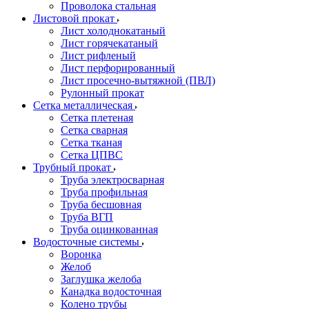
Проволока стальная
Листовой прокат
Лист холоднокатаный
Лист горячекатаный
Лист рифленый
Лист перфорированный
Лист просечно-вытяжной (ПВЛ)
Рулонный прокат
Сетка металлическая
Сетка плетеная
Сетка сварная
Сетка тканая
Сетка ЦПВС
Трубный прокат
Труба электросварная
Труба профильная
Труба бесшовная
Труба ВГП
Труба оцинкованная
Водосточные системы
Воронка
Желоб
Заглушка желоба
Канадка водосточная
Колено трубы