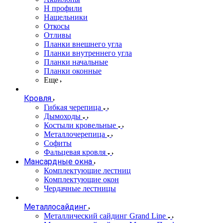
Н профили
Нащельники
Откосы
Отливы
Планки внешнего угла
Планки внутреннего угла
Планки начальные
Планки оконные
Еще
Кровля
Гибкая черепица
Дымоходы
Костыли кровельные
Металлочерепица
Софиты
Фальцевая кровля
Мансардные окна
Комплектующие лестниц
Комплектующие окон
Чердачные лестницы
Металлосайдинг
Металлический сайдинг Grand Line