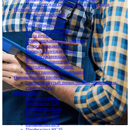
Металлический сайдинг Металл Профиль
Нержавеющий прокат
Круг нержавеющий
Труба нержавеющая
Лист нержавеющий
Квадрат нержавеющий
Балка нержавеющая
Лента нержавеющая (штрипс)
Полоса нержавеющая
Проволока нержавеющая
Сетка нержавеющая
Уголок нержавеющий
Швеллер нержавеющий
Шестигранник нержавеющий
Оцинкованный профиль
Стальной гнутый тонкостенный профиль для
строительства
Профнастил
Комплектующие
Профнастил C21
Профнастил Н114
Профнастил Н57
Профнастил Н60
Профнастил Н75
Профнастил НС35