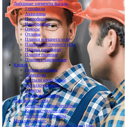
Доборные элементы фасада
J профили
Аквилоны
Н профили
Нащельники
Откосы
Отливы
Планки внешнего угла
Планки внутреннего угла
Планки начальные
Планки оконные
Планки стыковочные
Кровля
Гибкая черепица
Дымоходы
Костыли кровельные
Металлочерепица
Софиты
Фальцевая кровля
Мансардные окна
Комплектующие лестниц
Комплектующие окон
Чердачные лестницы
Металлосайдинг
Металлический сайдинг Grand Line