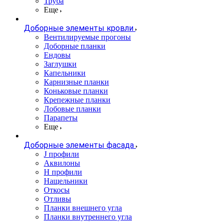
Труба
Еще
Доборные элементы кровли
Вентилируемые прогоны
Доборные планки
Ендовы
Заглушки
Капельники
Карнизные планки
Коньковые планки
Крепежные планки
Лобовые планки
Парапеты
Еще
Доборные элементы фасада
J профили
Аквилоны
Н профили
Нащельники
Откосы
Отливы
Планки внешнего угла
Планки внутреннего угла