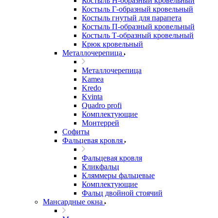
Костыль H-образный кровельный
Костыль Г-образный кровельный
Костыль гнутый для парапета
Костыль П-образный кровельный
Костыль Т-образный кровельный
Крюк кровельный
Металлочерепица
Металлочерепица
Kamea
Kredo
Kvinta
Quadro profi
Комплектующие
Монтеррей
Софиты
Фальцевая кровля
Фальцевая кровля
Кликфальц
Кляммеры фальцевые
Комплектующие
Фальц двойной стоячий
Мансардные окна