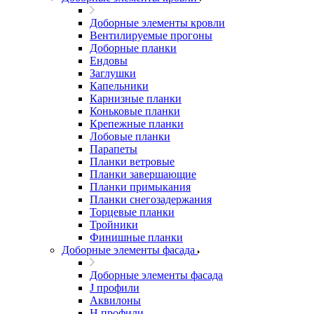
Доборные элементы кровли
Вентилируемые прогоны
Доборные планки
Ендовы
Заглушки
Капельники
Карнизные планки
Коньковые планки
Крепежные планки
Лобовые планки
Парапеты
Планки ветровые
Планки завершающие
Планки примыкания
Планки снегозадержания
Торцевые планки
Тройники
Финишные планки
Доборные элементы фасада
Доборные элементы фасада
J профили
Аквилоны
Н профили