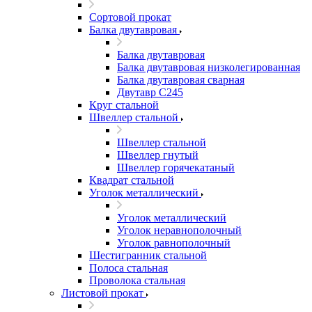
Сортовой прокат
Балка двутавровая
Балка двутавровая
Балка двутавровая низколегированная
Балка двутавровая сварная
Двутавр С245
Круг стальной
Швеллер стальной
Швеллер стальной
Швеллер гнутый
Швеллер горячекатаный
Квадрат стальной
Уголок металлический
Уголок металлический
Уголок неравнополочный
Уголок равнополочный
Шестигранник стальной
Полоса стальная
Проволока стальная
Листовой прокат