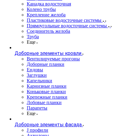
Канадка водосточная
Колено трубы
Крепление желоба
Пластиковые водосточные системы
Прямоугольные водосточные системы
Соединитель желоба
Труба
Еще
Доборные элементы кровли
Вентилируемые прогоны
Доборные планки
Ендовы
Заглушки
Капельники
Карнизные планки
Коньковые планки
Крепежные планки
Лобовые планки
Парапеты
Еще
Доборные элементы фасада
J профили
Аквилоны