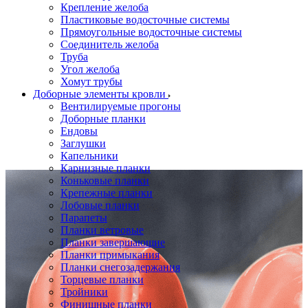
Крепление желоба
Пластиковые водосточные системы
Прямоугольные водосточные системы
Соединитель желоба
Труба
Угол желоба
Хомут трубы
Доборные элементы кровли
Вентилируемые прогоны
Доборные планки
Ендовы
Заглушки
Капельники
Карнизные планки
Коньковые планки
Крепежные планки
Лобовые планки
Парапеты
Планки ветровые
Планки завершающие
Планки примыкания
Планки снегозадержания
Торцевые планки
Тройники
Финишные планки