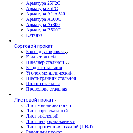
Арматура 25Г2С
Арматура 35ГС
Арматура А1 А240
Арматура А500С
Арматура Ат800
Арматура В500С
Катанка
Сортовой прокат
Балка двутавровая
Круг стальной
Швеллер стальной
Квадрат стальной
Уголок металлический
Шестигранник стальной
Полоса стальная
Проволока стальная
Листовой прокат
Лист холоднокатаный
Лист горячекатаный
Лист рифленый
Лист перфорированный
Лист просечно-вытяжной (ПВЛ)
Рулонный прокат