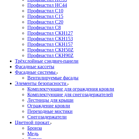
Профнастил НС44
Профнастил С10
Профнастил С15
Профнастил С20
Профнастил С8
Профнастил СКН127
Профнастил СКН153
Профнастил СКН157
Профнастил СКН50Z
Профнастил СКН90Z
Трёхслойные сэндвич-панели
Фасадные кассеты
Фасадные системы
Вентилируемые фасады
Элементы безопасности
Комплектующие для ограждения кровли
Комплектующие для снегозадержателей
Лестницы для крыши
Ограждение кровли
Переходные мостики
Снегозадержатели
Цветной прокат
Бронза
Медь