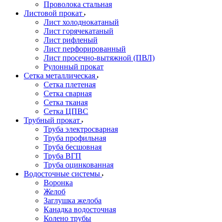
Проволока стальная
Листовой прокат
Лист холоднокатаный
Лист горячекатаный
Лист рифленый
Лист перфорированный
Лист просечно-вытяжной (ПВЛ)
Рулонный прокат
Сетка металлическая
Сетка плетеная
Сетка сварная
Сетка тканая
Сетка ЦПВС
Трубный прокат
Труба электросварная
Труба профильная
Труба бесшовная
Труба ВГП
Труба оцинкованная
Водосточные системы
Воронка
Желоб
Заглушка желоба
Канадка водосточная
Колено трубы