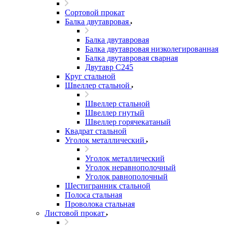
Сортовой прокат
Балка двутавровая
Балка двутавровая
Балка двутавровая низколегированная
Балка двутавровая сварная
Двутавр С245
Круг стальной
Швеллер стальной
Швеллер стальной
Швеллер гнутый
Швеллер горячекатаный
Квадрат стальной
Уголок металлический
Уголок металлический
Уголок неравнополочный
Уголок равнополочный
Шестигранник стальной
Полоса стальная
Проволока стальная
Листовой прокат