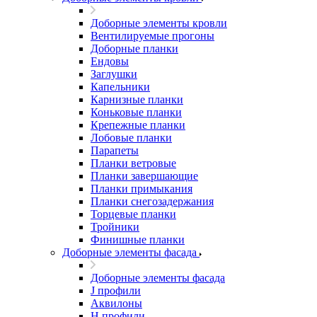
Доборные элементы кровли
Вентилируемые прогоны
Доборные планки
Ендовы
Заглушки
Капельники
Карнизные планки
Коньковые планки
Крепежные планки
Лобовые планки
Парапеты
Планки ветровые
Планки завершающие
Планки примыкания
Планки снегозадержания
Торцевые планки
Тройники
Финишные планки
Доборные элементы фасада
Доборные элементы фасада
J профили
Аквилоны
Н профили