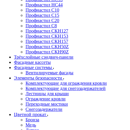
Профнастил НС44
Профнастил С10
Профнастил С15
Профнастил С20
Профнастил С8
Профнастил СКН127
Профнастил СКН153
Профнастил СКН157
Профнастил СКН50Z
Профнастил СКН90Z
Трёхслойные сэндвич-панели
Фасадные кассеты
Фасадные системы
Вентилируемые фасады
Элементы безопасности
Комплектующие для ограждения кровли
Комплектующие для снегозадержателей
Лестницы для крыши
Ограждение кровли
Переходные мостики
Снегозадержатели
Цветной прокат
Бронза
Медь