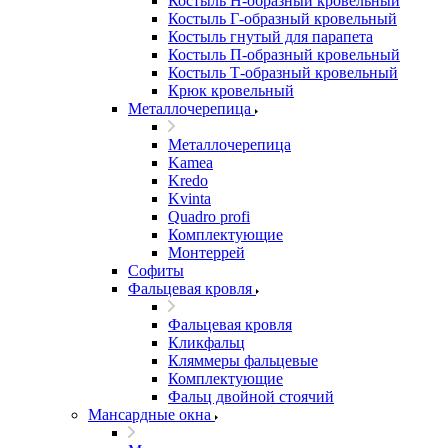
Костыль H-образный кровельный
Костыль Г-образный кровельный
Костыль гнутый для парапета
Костыль П-образный кровельный
Костыль Т-образный кровельный
Крюк кровельный
Металлочерепица
Металлочерепица
Kamea
Kredo
Kvinta
Quadro profi
Комплектующие
Монтеррей
Софиты
Фальцевая кровля
Фальцевая кровля
Кликфальц
Кляммеры фальцевые
Комплектующие
Фальц двойной стоячий
Мансардные окна