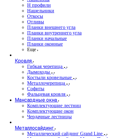
Н профили
Нащельники
Откосы
Отливы
Планки внешнего угла
Планки внутреннего угла
Планки начальные
Планки оконные
Еще
Кровля
Гибкая черепица
Дымоходы
Костыли кровельные
Металлочерепица
Софиты
Фальцевая кровля
Мансардные окна
Комплектующие лестниц
Комплектующие окон
Чердачные лестницы
Металлосайдинг
Металлический сайдинг Grand Line