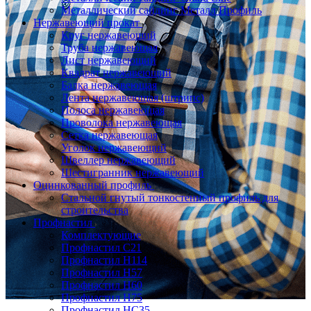
Металлический сайдинг Металл Профиль
Нержавеющий прокат
Круг нержавеющий
Труба нержавеющая
Лист нержавеющий
Квадрат нержавеющий
Балка нержавеющая
Лента нержавеющая (штрипс)
Полоса нержавеющая
Проволока нержавеющая
Сетка нержавеющая
Уголок нержавеющий
Швеллер нержавеющий
Шестигранник нержавеющий
Оцинкованный профиль
Стальной гнутый тонкостенный профиль для
строительства
Профнастил
Комплектующие
Профнастил C21
Профнастил Н114
Профнастил Н57
Профнастил Н60
Профнастил Н75
Профнастил НС35