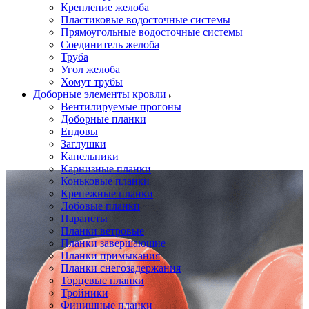
Крепление желоба
Пластиковые водосточные системы
Прямоугольные водосточные системы
Соединитель желоба
Труба
Угол желоба
Хомут трубы
Доборные элементы кровли
Вентилируемые прогоны
Доборные планки
Ендовы
Заглушки
Капельники
Карнизные планки
Коньковые планки
Крепежные планки
Лобовые планки
Парапеты
Планки ветровые
Планки завершающие
Планки примыкания
Планки снегозадержания
Торцевые планки
Тройники
Финишные планки