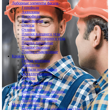
Доборные элементы фасада
J профили
Аквилоны
Н профили
Нащельники
Откосы
Отливы
Планки внешнего угла
Планки внутреннего угла
Планки начальные
Планки оконные
Планки стыковочные
Кровля
Гибкая черепица
Дымоходы
Костыли кровельные
Металлочерепица
Софиты
Фальцевая кровля
Мансардные окна
Комплектующие лестниц
Комплектующие окон
Чердачные лестницы
Металлосайдинг
Металлический сайдинг Grand Line