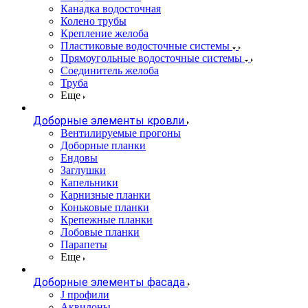
Канадка водосточная
Колено трубы
Крепление желоба
Пластиковые водосточные системы
Прямоугольные водосточные системы
Соединитель желоба
Труба
Еще
Доборные элементы кровли
Вентилируемые прогоны
Доборные планки
Ендовы
Заглушки
Капельники
Карнизные планки
Коньковые планки
Крепежные планки
Лобовые планки
Парапеты
Еще
Доборные элементы фасада
J профили
Аквилоны