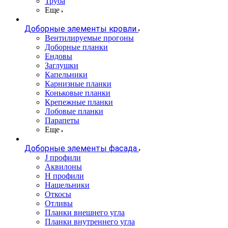
Труба
Еще
Доборные элементы кровли
Вентилируемые прогоны
Доборные планки
Ендовы
Заглушки
Капельники
Карнизные планки
Коньковые планки
Крепежные планки
Лобовые планки
Парапеты
Еще
Доборные элементы фасада
J профили
Аквилоны
Н профили
Нащельники
Откосы
Отливы
Планки внешнего угла
Планки внутреннего угла