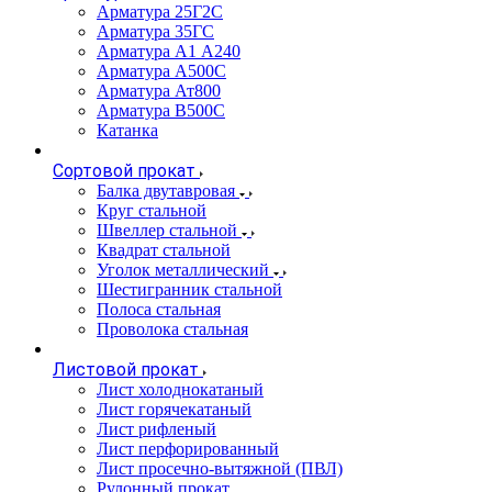
Арматура 25Г2С
Арматура 35ГС
Арматура А1 А240
Арматура А500С
Арматура Ат800
Арматура В500С
Катанка
Сортовой прокат
Балка двутавровая
Круг стальной
Швеллер стальной
Квадрат стальной
Уголок металлический
Шестигранник стальной
Полоса стальная
Проволока стальная
Листовой прокат
Лист холоднокатаный
Лист горячекатаный
Лист рифленый
Лист перфорированный
Лист просечно-вытяжной (ПВЛ)
Рулонный прокат