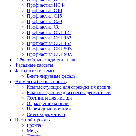
Профнастил НС44
Профнастил С10
Профнастил С15
Профнастил С20
Профнастил С8
Профнастил СКН127
Профнастил СКН153
Профнастил СКН157
Профнастил СКН50Z
Профнастил СКН90Z
Трёхслойные сэндвич-панели
Фасадные кассеты
Фасадные системы
Вентилируемые фасады
Элементы безопасности
Комплектующие для ограждения кровли
Комплектующие для снегозадержателей
Лестницы для крыши
Ограждение кровли
Переходные мостики
Снегозадержатели
Цветной прокат
Бронза
Медь