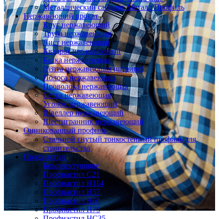
Металлический сайдинг Металл Профиль
Нержавеющий прокат
Круг нержавеющий
Труба нержавеющая
Лист нержавеющий
Квадрат нержавеющий
Балка нержавеющая
Лента нержавеющая (штрипс)
Полоса нержавеющая
Проволока нержавеющая
Сетка нержавеющая
Уголок нержавеющий
Швеллер нержавеющий
Шестигранник нержавеющий
Оцинкованный профиль
Стальной гнутый тонкостенный профиль для
строительства
Профнастил
Комплектующие
Профнастил C21
Профнастил Н114
Профнастил Н57
Профнастил Н60
Профнастил Н75
Профнастил НС35