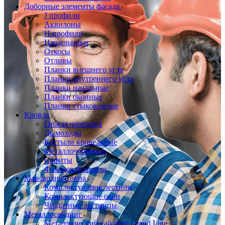
Доборные элементы фасада
J профили
Аквилоны
Н профили
Нащельники
Откосы
Отливы
Планки внешнего угла
Планки внутреннего угла
Планки начальные
Планки оконные
Планки стыковочные
Кровля
Гибкая черепица
Дымоходы
Костыли кровельные
Металлочерепица
Софиты
Фальцевая кровля
Мансардные окна
Комплектующие лестниц
Комплектующие окон
Чердачные лестницы
Металлосайдинг
Металлический сайдинг Grand Line