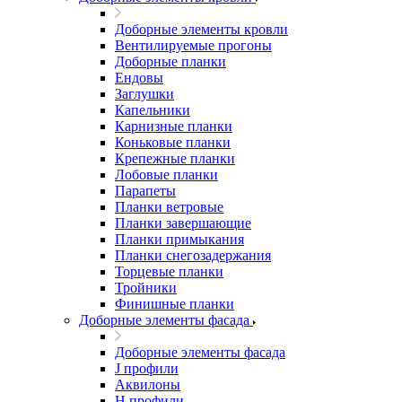
Доборные элементы кровли
Вентилируемые прогоны
Доборные планки
Ендовы
Заглушки
Капельники
Карнизные планки
Коньковые планки
Крепежные планки
Лобовые планки
Парапеты
Планки ветровые
Планки завершающие
Планки примыкания
Планки снегозадержания
Торцевые планки
Тройники
Финишные планки
Доборные элементы фасада
Доборные элементы фасада
J профили
Аквилоны
Н профили