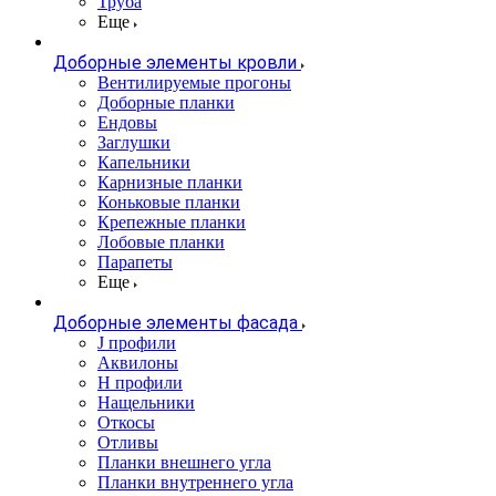
Труба
Еще
Доборные элементы кровли
Вентилируемые прогоны
Доборные планки
Ендовы
Заглушки
Капельники
Карнизные планки
Коньковые планки
Крепежные планки
Лобовые планки
Парапеты
Еще
Доборные элементы фасада
J профили
Аквилоны
Н профили
Нащельники
Откосы
Отливы
Планки внешнего угла
Планки внутреннего угла