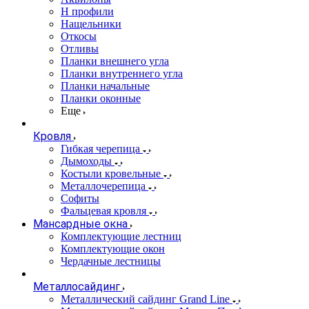
Н профили
Нащельники
Откосы
Отливы
Планки внешнего угла
Планки внутреннего угла
Планки начальные
Планки оконные
Еще
Кровля
Гибкая черепица
Дымоходы
Костыли кровельные
Металлочерепица
Софиты
Фальцевая кровля
Мансардные окна
Комплектующие лестниц
Комплектующие окон
Чердачные лестницы
Металлосайдинг
Металлический сайдинг Grand Line