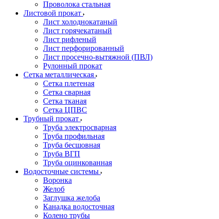
Проволока стальная
Листовой прокат
Лист холоднокатаный
Лист горячекатаный
Лист рифленый
Лист перфорированный
Лист просечно-вытяжной (ПВЛ)
Рулонный прокат
Сетка металлическая
Сетка плетеная
Сетка сварная
Сетка тканая
Сетка ЦПВС
Трубный прокат
Труба электросварная
Труба профильная
Труба бесшовная
Труба ВГП
Труба оцинкованная
Водосточные системы
Воронка
Желоб
Заглушка желоба
Канадка водосточная
Колено трубы