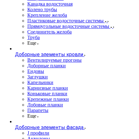
Канадка водосточная
Колено трубы
Крепление желоба
Пластиковые водосточные системы
Прямоугольные водосточные системы
Соединитель желоба
Труба
Еще
Доборные элементы кровли
Вентилируемые прогоны
Доборные планки
Ендовы
Заглушки
Капельники
Карнизные планки
Коньковые планки
Крепежные планки
Лобовые планки
Парапеты
Еще
Доборные элементы фасада
J профили
Аквилоны