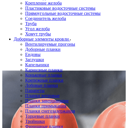
Крепление желоба
Пластиковые водосточные системы
Прямоугольные водосточные системы
Соединитель желоба
Труба
Угол желоба
Хомут трубы
Доборные элементы кровли
Вентилируемые прогоны
Доборные планки
Ендовы
Заглушки
Капельники
Карнизные планки
Коньковые планки
Крепежные планки
Лобовые планки
Парапеты
Планки ветровые
Планки завершающие
Планки примыкания
Планки снегозадержания
Торцевые планки
Тройники
Финишные планки