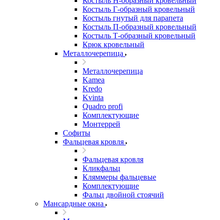
Костыль H-образный кровельный
Костыль Г-образный кровельный
Костыль гнутый для парапета
Костыль П-образный кровельный
Костыль Т-образный кровельный
Крюк кровельный
Металлочерепица
Металлочерепица
Kamea
Kredo
Kvinta
Quadro profi
Комплектующие
Монтеррей
Софиты
Фальцевая кровля
Фальцевая кровля
Кликфальц
Кляммеры фальцевые
Комплектующие
Фальц двойной стоячий
Мансардные окна