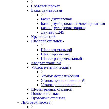
Сортовой прокат
Балка двутавровая
Балка двутавровая
Балка двутавровая низколегированная
Балка двутавровая сварная
Двутавр С245
Круг стальной
Швеллер стальной
Швеллер стальной
Швеллер гнутый
Швеллер горячекатаный
Квадрат стальной
Уголок металлический
Уголок металлический
Уголок неравнополочный
Уголок равнополочный
Шестигранник стальной
Полоса стальная
Проволока стальная
Листовой прокат