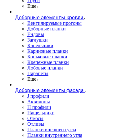
Труба
Еще
Доборные элементы кровли
Вентилируемые прогоны
Доборные планки
Ендовы
Заглушки
Капельники
Карнизные планки
Коньковые планки
Крепежные планки
Лобовые планки
Парапеты
Еще
Доборные элементы фасада
J профили
Аквилоны
Н профили
Нащельники
Откосы
Отливы
Планки внешнего угла
Планки внутреннего угла