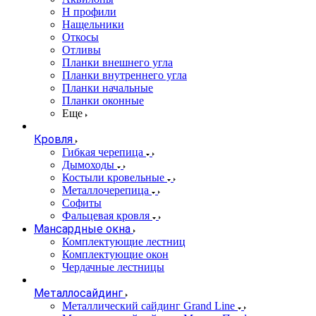
Н профили
Нащельники
Откосы
Отливы
Планки внешнего угла
Планки внутреннего угла
Планки начальные
Планки оконные
Еще
Кровля
Гибкая черепица
Дымоходы
Костыли кровельные
Металлочерепица
Софиты
Фальцевая кровля
Мансардные окна
Комплектующие лестниц
Комплектующие окон
Чердачные лестницы
Металлосайдинг
Металлический сайдинг Grand Line