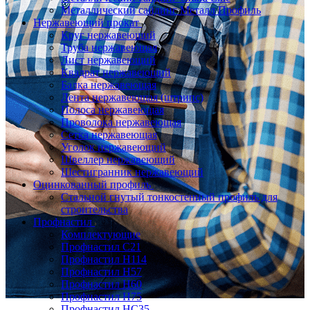
Металлический сайдинг Металл Профиль
Нержавеющий прокат
Круг нержавеющий
Труба нержавеющая
Лист нержавеющий
Квадрат нержавеющий
Балка нержавеющая
Лента нержавеющая (штрипс)
Полоса нержавеющая
Проволока нержавеющая
Сетка нержавеющая
Уголок нержавеющий
Швеллер нержавеющий
Шестигранник нержавеющий
Оцинкованный профиль
Стальной гнутый тонкостенный профиль для
строительства
Профнастил
Комплектующие
Профнастил C21
Профнастил Н114
Профнастил Н57
Профнастил Н60
Профнастил Н75
Профнастил НС35