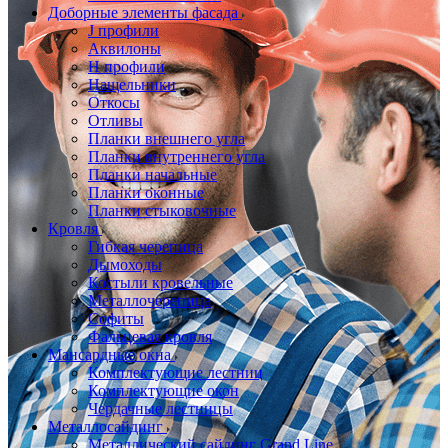
Доборные элементы фасада
J профили
Аквилоны
Н профили
Нащельники
Откосы
Отливы
Планки внешнего угла
Планки внутреннего угла
Планки начальные
Планки оконные
Планки стыковочные
Кровля
Гибкая черепица
Дымоходы
Костыли кровельные
Металлочерепица
Софиты
Фальцевая кровля
Мансардные окна
Комплектующие лестниц
Комплектующие окон
Чердачные лестницы
Металлосайдинг
Металлический сайдинг Grand Line