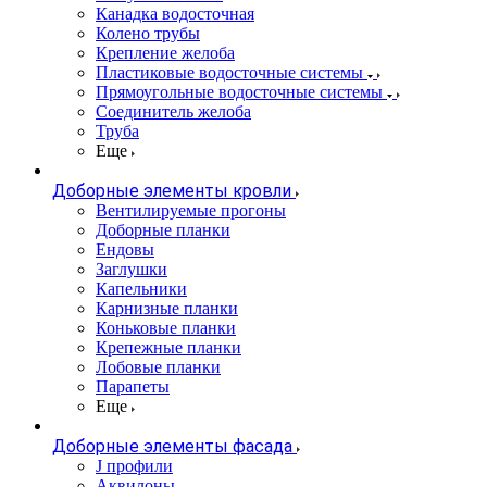
Канадка водосточная
Колено трубы
Крепление желоба
Пластиковые водосточные системы
Прямоугольные водосточные системы
Соединитель желоба
Труба
Еще
Доборные элементы кровли
Вентилируемые прогоны
Доборные планки
Ендовы
Заглушки
Капельники
Карнизные планки
Коньковые планки
Крепежные планки
Лобовые планки
Парапеты
Еще
Доборные элементы фасада
J профили
Аквилоны