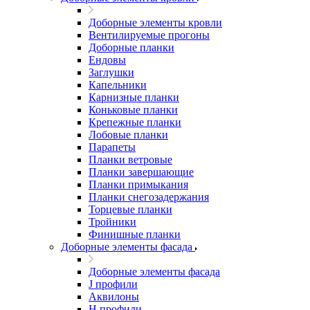
Доборные элементы кровли
Вентилируемые прогоны
Доборные планки
Ендовы
Заглушки
Капельники
Карнизные планки
Коньковые планки
Крепежные планки
Лобовые планки
Парапеты
Планки ветровые
Планки завершающие
Планки примыкания
Планки снегозадержания
Торцевые планки
Тройники
Финишные планки
Доборные элементы фасада
Доборные элементы фасада
J профили
Аквилоны
Н профили