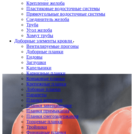
Крепление желоба
Пластиковые водосточные системы
Прямоугольные водосточные системы
Соединитель желоба
Труба
Угол желоба
Хомут трубы
Доборные элементы кровли
Вентилируемые прогоны
Доборные планки
Ендовы
Заглушки
Капельники
Карнизные планки
Коньковые планки
Крепежные планки
Лобовые планки
Парапеты
Планки ветровые
Планки завершающие
Планки примыкания
Планки снегозадержания
Торцевые планки
Тройники
Финишные планки