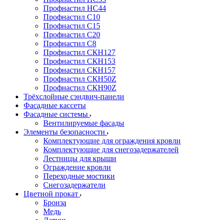
Профнастил НС44
Профнастил С10
Профнастил С15
Профнастил С20
Профнастил С8
Профнастил СКН127
Профнастил СКН153
Профнастил СКН157
Профнастил СКН50Z
Профнастил СКН90Z
Трёхслойные сэндвич-панели
Фасадные кассеты
Фасадные системы
Вентилируемые фасады
Элементы безопасности
Комплектующие для ограждения кровли
Комплектующие для снегозадержателей
Лестницы для крыши
Ограждение кровли
Переходные мостики
Снегозадержатели
Цветной прокат
Бронза
Медь