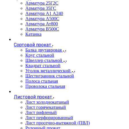
Арматура 25Г2С
Арматура 35ГС
Арматура А1 А240
Арматура А500С
Арматура Ат800
Арматура В500С
Катанка
Сортовой прокат
Балка двутавровая
Круг стальной
Швеллер стальной
Квадрат стальной
Уголок металлический
Шестигранник стальной
Полоса стальная
Проволока стальная
Листовой прокат
Лист холоднокатаный
Лист горячекатаный
Лист рифленый
Лист перфорированный
Лист просечно-вытяжной (ПВЛ)
Рулонный прокат