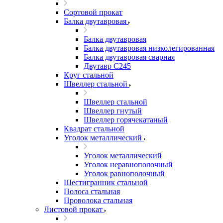
Сортовой прокат
Балка двутавровая
Балка двутавровая
Балка двутавровая низколегированная
Балка двутавровая сварная
Двутавр С245
Круг стальной
Швеллер стальной
Швеллер стальной
Швеллер гнутый
Швеллер горячекатаный
Квадрат стальной
Уголок металлический
Уголок металлический
Уголок неравнополочный
Уголок равнополочный
Шестигранник стальной
Полоса стальная
Проволока стальная
Листовой прокат