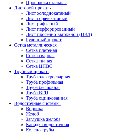
Проволока стальная
Листовой прокат
Лист холоднокатаный
Лист горячекатаный
Лист рифленый
Лист перфорированный
Лист просечно-вытяжной (ПВЛ)
Рулонный прокат
Сетка металлическая
Сетка плетеная
Сетка сварная
Сетка тканая
Сетка ЦПВС
Трубный прокат
Труба электросварная
Труба профильная
Труба бесшовная
Труба ВГП
Труба оцинкованная
Водосточные системы
Воронка
Желоб
Заглушка желоба
Канадка водосточная
Колено трубы