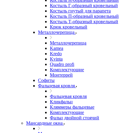
Костыль H-образный кровельный
Костыль Г-образный кровельный
Костыль гнутый для парапета
Костыль П-образный кровельный
Костыль Т-образный кровельный
Крюк кровельный
Металлочерепица
Металлочерепица
Kamea
Kredo
Kvinta
Quadro profi
Комплектующие
Монтеррей
Софиты
Фальцевая кровля
Фальцевая кровля
Кликфальц
Кляммеры фальцевые
Комплектующие
Фальц двойной стоячий
Мансардные окна