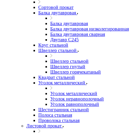
Сортовой прокат
Балка двутавровая
Балка двутавровая
Балка двутавровая низколегированная
Балка двутавровая сварная
Двутавр С245
Круг стальной
Швеллер стальной
Швеллер стальной
Швеллер гнутый
Швеллер горячекатаный
Квадрат стальной
Уголок металлический
Уголок металлический
Уголок неравнополочный
Уголок равнополочный
Шестигранник стальной
Полоса стальная
Проволока стальная
Листовой прокат