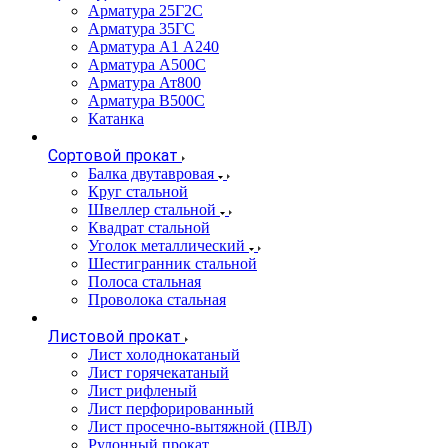
Арматура 25Г2С
Арматура 35ГС
Арматура А1 А240
Арматура А500С
Арматура Ат800
Арматура В500С
Катанка
Сортовой прокат
Балка двутавровая
Круг стальной
Швеллер стальной
Квадрат стальной
Уголок металлический
Шестигранник стальной
Полоса стальная
Проволока стальная
Листовой прокат
Лист холоднокатаный
Лист горячекатаный
Лист рифленый
Лист перфорированный
Лист просечно-вытяжной (ПВЛ)
Рулонный прокат