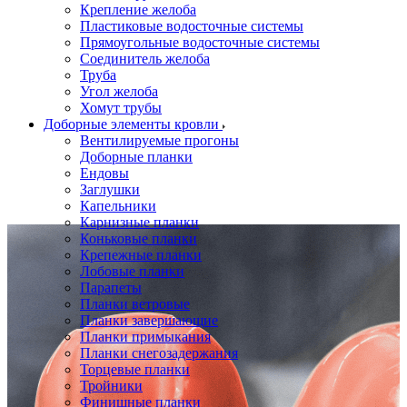
Крепление желоба
Пластиковые водосточные системы
Прямоугольные водосточные системы
Соединитель желоба
Труба
Угол желоба
Хомут трубы
Доборные элементы кровли
Вентилируемые прогоны
Доборные планки
Ендовы
Заглушки
Капельники
Карнизные планки
Коньковые планки
Крепежные планки
Лобовые планки
Парапеты
Планки ветровые
Планки завершающие
Планки примыкания
Планки снегозадержания
Торцевые планки
Тройники
Финишные планки