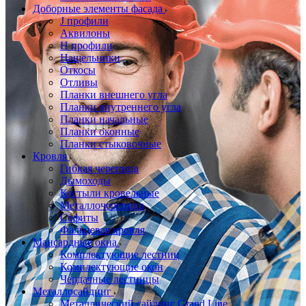
Доборные элементы фасада
J профили
Аквилоны
Н профили
Нащельники
Откосы
Отливы
Планки внешнего угла
Планки внутреннего угла
Планки начальные
Планки оконные
Планки стыковочные
Кровля
Гибкая черепица
Дымоходы
Костыли кровельные
Металлочерепица
Софиты
Фальцевая кровля
Мансардные окна
Комплектующие лестниц
Комплектующие окон
Чердачные лестницы
Металлосайдинг
Металлический сайдинг Grand Line