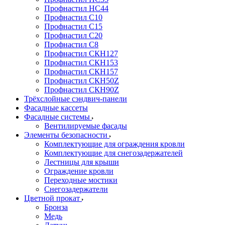
Профнастил НС44
Профнастил С10
Профнастил С15
Профнастил С20
Профнастил С8
Профнастил СКН127
Профнастил СКН153
Профнастил СКН157
Профнастил СКН50Z
Профнастил СКН90Z
Трёхслойные сэндвич-панели
Фасадные кассеты
Фасадные системы
Вентилируемые фасады
Элементы безопасности
Комплектующие для ограждения кровли
Комплектующие для снегозадержателей
Лестницы для крыши
Ограждение кровли
Переходные мостики
Снегозадержатели
Цветной прокат
Бронза
Медь