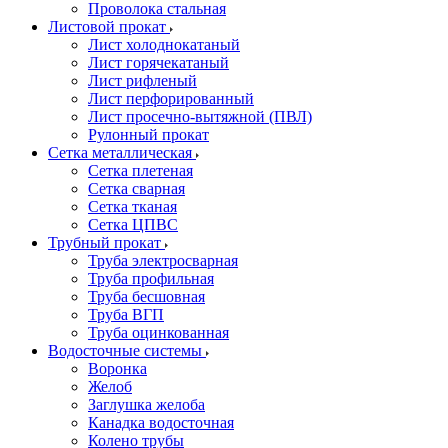
Проволока стальная
Листовой прокат
Лист холоднокатаный
Лист горячекатаный
Лист рифленый
Лист перфорированный
Лист просечно-вытяжной (ПВЛ)
Рулонный прокат
Сетка металлическая
Сетка плетеная
Сетка сварная
Сетка тканая
Сетка ЦПВС
Трубный прокат
Труба электросварная
Труба профильная
Труба бесшовная
Труба ВГП
Труба оцинкованная
Водосточные системы
Воронка
Желоб
Заглушка желоба
Канадка водосточная
Колено трубы