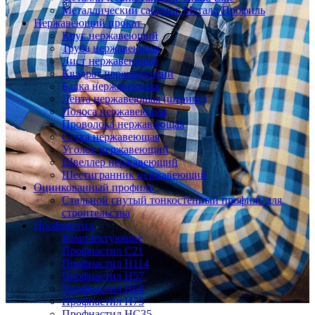
Металлический сайдинг Металл Профиль
Нержавеющий прокат
Круг нержавеющий
Труба нержавеющая
Лист нержавеющий
Квадрат нержавеющий
Балка нержавеющая
Лента нержавеющая (штрипс)
Полоса нержавеющая
Проволока нержавеющая
Сетка нержавеющая
Уголок нержавеющий
Швеллер нержавеющий
Шестигранник нержавеющий
Оцинкованный профиль
Стальной гнутый тонкостенный профиль для
строительства
Профнастил
Комплектующие
Профнастил C21
Профнастил Н114
Профнастил Н57
Профнастил Н60
Профнастил Н75
Профнастил НС35