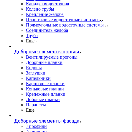
Канадка водосточная
Колено трубы
Крепление желоба
Пластиковые водосточные системы
Прямоугольные водосточные системы
Соединитель желоба
Труба
Еще
Доборные элементы кровли
Вентилируемые прогоны
Доборные планки
Ендовы
Заглушки
Капельники
Карнизные планки
Коньковые планки
Крепежные планки
Лобовые планки
Парапеты
Еще
Доборные элементы фасада
J профили
Аквилоны