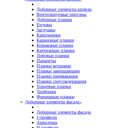
Доборные элементы кровли
Вентилируемые прогоны
Доборные планки
Ендовы
Заглушки
Капельники
Карнизные планки
Коньковые планки
Крепежные планки
Лобовые планки
Парапеты
Планки ветровые
Планки завершающие
Планки примыкания
Планки снегозадержания
Торцевые планки
Тройники
Финишные планки
Доборные элементы фасада
Доборные элементы фасада
J профили
Аквилоны
Н профили