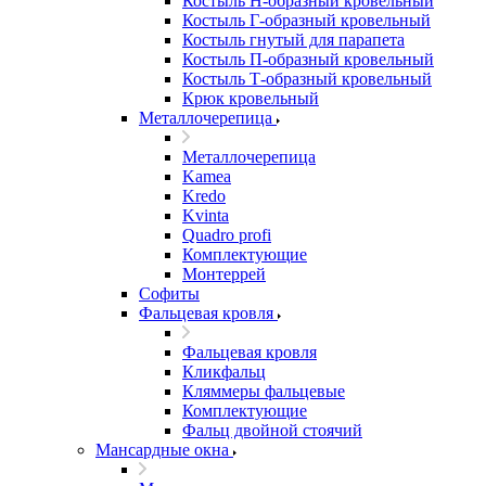
Костыль H-образный кровельный
Костыль Г-образный кровельный
Костыль гнутый для парапета
Костыль П-образный кровельный
Костыль Т-образный кровельный
Крюк кровельный
Металлочерепица
Металлочерепица
Kamea
Kredo
Kvinta
Quadro profi
Комплектующие
Монтеррей
Софиты
Фальцевая кровля
Фальцевая кровля
Кликфальц
Кляммеры фальцевые
Комплектующие
Фальц двойной стоячий
Мансардные окна