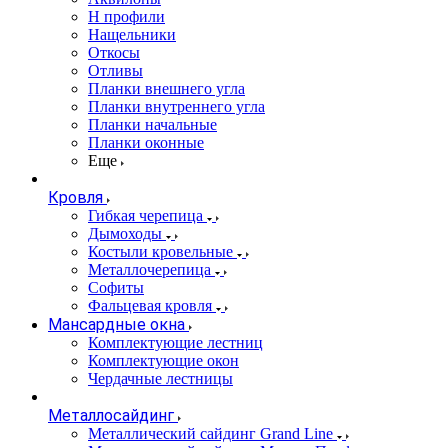
Н профили
Нащельники
Откосы
Отливы
Планки внешнего угла
Планки внутреннего угла
Планки начальные
Планки оконные
Еще
Кровля
Гибкая черепица
Дымоходы
Костыли кровельные
Металлочерепица
Софиты
Фальцевая кровля
Мансардные окна
Комплектующие лестниц
Комплектующие окон
Чердачные лестницы
Металлосайдинг
Металлический сайдинг Grand Line