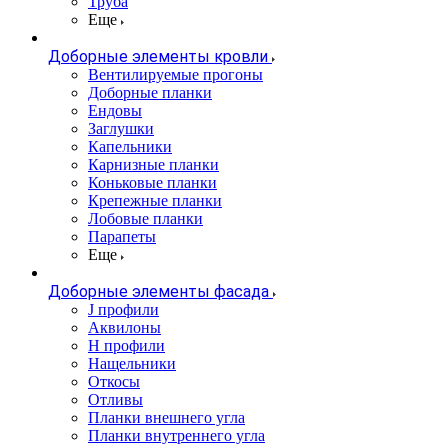
Труба
Еще
Доборные элементы кровли
Вентилируемые прогоны
Доборные планки
Ендовы
Заглушки
Капельники
Карнизные планки
Коньковые планки
Крепежные планки
Лобовые планки
Парапеты
Еще
Доборные элементы фасада
J профили
Аквилоны
Н профили
Нащельники
Откосы
Отливы
Планки внешнего угла
Планки внутреннего угла