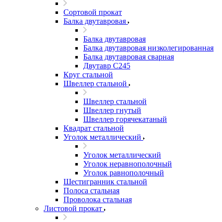
Сортовой прокат
Балка двутавровая
Балка двутавровая
Балка двутавровая низколегированная
Балка двутавровая сварная
Двутавр С245
Круг стальной
Швеллер стальной
Швеллер стальной
Швеллер гнутый
Швеллер горячекатаный
Квадрат стальной
Уголок металлический
Уголок металлический
Уголок неравнополочный
Уголок равнополочный
Шестигранник стальной
Полоса стальная
Проволока стальная
Листовой прокат