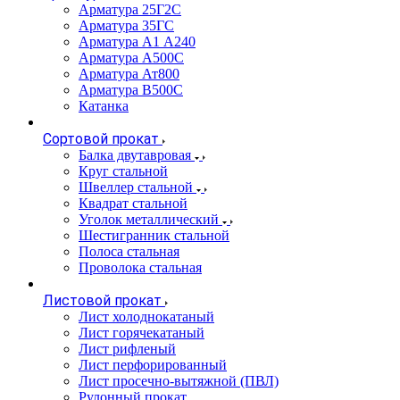
Арматура 25Г2С
Арматура 35ГС
Арматура А1 А240
Арматура А500С
Арматура Ат800
Арматура В500С
Катанка
Сортовой прокат
Балка двутавровая
Круг стальной
Швеллер стальной
Квадрат стальной
Уголок металлический
Шестигранник стальной
Полоса стальная
Проволока стальная
Листовой прокат
Лист холоднокатаный
Лист горячекатаный
Лист рифленый
Лист перфорированный
Лист просечно-вытяжной (ПВЛ)
Рулонный прокат