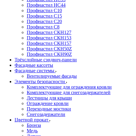
Профнастил НС44
Профнастил С10
Профнастил С15
Профнастил С20
Профнастил С8
Профнастил СКН127
Профнастил СКН153
Профнастил СКН157
Профнастил СКН50Z
Профнастил СКН90Z
Трёхслойные сэндвич-панели
Фасадные кассеты
Фасадные системы
Вентилируемые фасады
Элементы безопасности
Комплектующие для ограждения кровли
Комплектующие для снегозадержателей
Лестницы для крыши
Ограждение кровли
Переходные мостики
Снегозадержатели
Цветной прокат
Бронза
Медь