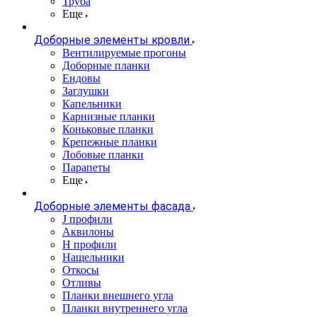
Труба
Еще
Доборные элементы кровли
Вентилируемые прогоны
Доборные планки
Ендовы
Заглушки
Капельники
Карнизные планки
Коньковые планки
Крепежные планки
Лобовые планки
Парапеты
Еще
Доборные элементы фасада
J профили
Аквилоны
Н профили
Нащельники
Откосы
Отливы
Планки внешнего угла
Планки внутреннего угла