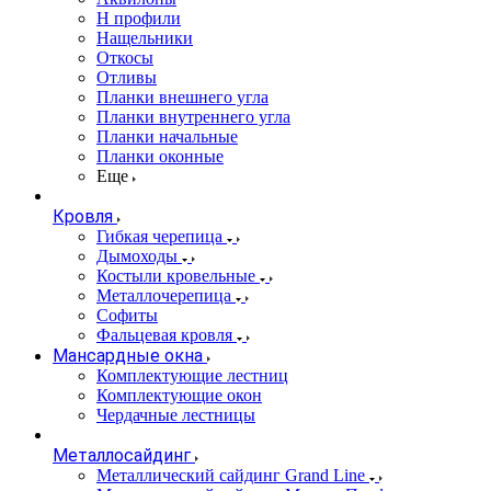
Н профили
Нащельники
Откосы
Отливы
Планки внешнего угла
Планки внутреннего угла
Планки начальные
Планки оконные
Еще
Кровля
Гибкая черепица
Дымоходы
Костыли кровельные
Металлочерепица
Софиты
Фальцевая кровля
Мансардные окна
Комплектующие лестниц
Комплектующие окон
Чердачные лестницы
Металлосайдинг
Металлический сайдинг Grand Line