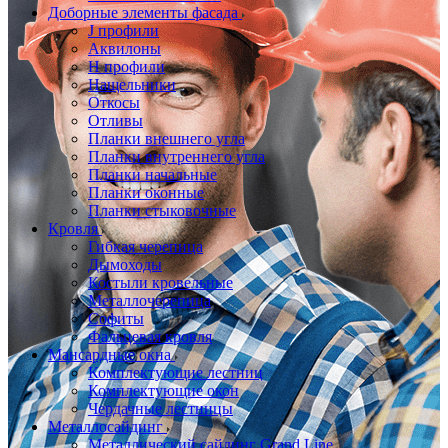
Доборные элементы фасада
J профили
Аквилоны
Н профили
Нащельники
Откосы
Отливы
Планки внешнего угла
Планки внутреннего угла
Планки начальные
Планки оконные
Планки стыковочные
Кровля
Гибкая черепица
Дымоходы
Костыли кровельные
Металлочерепица
Софиты
Фальцевая кровля
Мансардные окна
Комплектующие лестниц
Комплектующие окон
Чердачные лестницы
Металлосайдинг
Металлический сайдинг Grand Line