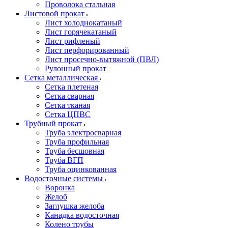
Проволока стальная
Листовой прокат
Лист холоднокатаный
Лист горячекатаный
Лист рифленый
Лист перфорированный
Лист просечно-вытяжной (ПВЛ)
Рулонный прокат
Сетка металлическая
Сетка плетеная
Сетка сварная
Сетка тканая
Сетка ЦПВС
Трубный прокат
Труба электросварная
Труба профильная
Труба бесшовная
Труба ВГП
Труба оцинкованная
Водосточные системы
Воронка
Желоб
Заглушка желоба
Канадка водосточная
Колено трубы