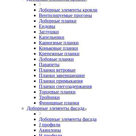
Доборные элементы кровли
Вентилируемые прогоны
Доборные планки
Ендовы
Заглушки
Капельники
Карнизные планки
Коньковые планки
Крепежные планки
Лобовые планки
Парапеты
Планки ветровые
Планки завершающие
Планки примыкания
Планки снегозадержания
Торцевые планки
Тройники
Финишные планки
Доборные элементы фасада
Доборные элементы фасада
J профили
Аквилоны
Н профили