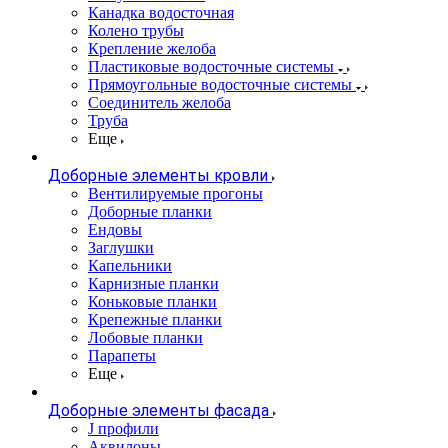
Канадка водосточная
Колено трубы
Крепление желоба
Пластиковые водосточные системы
Прямоугольные водосточные системы
Соединитель желоба
Труба
Еще
Доборные элементы кровли
Вентилируемые прогоны
Доборные планки
Ендовы
Заглушки
Капельники
Карнизные планки
Коньковые планки
Крепежные планки
Лобовые планки
Парапеты
Еще
Доборные элементы фасада
J профили
Аквилоны