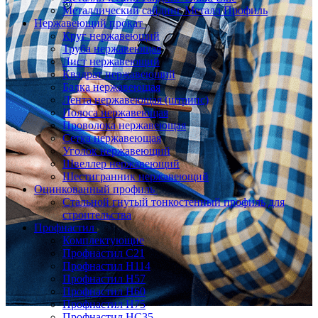
Металлический сайдинг Металл Профиль
Нержавеющий прокат
Круг нержавеющий
Труба нержавеющая
Лист нержавеющий
Квадрат нержавеющий
Балка нержавеющая
Лента нержавеющая (штрипс)
Полоса нержавеющая
Проволока нержавеющая
Сетка нержавеющая
Уголок нержавеющий
Швеллер нержавеющий
Шестигранник нержавеющий
Оцинкованный профиль
Стальной гнутый тонкостенный профиль для
строительства
Профнастил
Комплектующие
Профнастил C21
Профнастил Н114
Профнастил Н57
Профнастил Н60
Профнастил Н75
Профнастил НС35