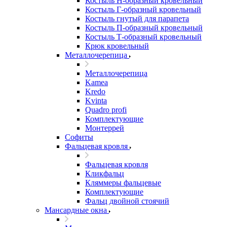
Костыль H-образный кровельный
Костыль Г-образный кровельный
Костыль гнутый для парапета
Костыль П-образный кровельный
Костыль Т-образный кровельный
Крюк кровельный
Металлочерепица
Металлочерепица
Kamea
Kredo
Kvinta
Quadro profi
Комплектующие
Монтеррей
Софиты
Фальцевая кровля
Фальцевая кровля
Кликфальц
Кляммеры фальцевые
Комплектующие
Фальц двойной стоячий
Мансардные окна