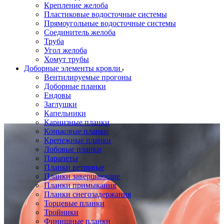
Крепление желоба
Пластиковые водосточные системы
Прямоугольные водосточные системы
Соединитель желоба
Труба
Угол желоба
Хомут трубы
Доборные элементы кровли
Вентилируемые прогоны
Доборные планки
Ендовы
Заглушки
Капельники
Карнизные планки
Коньковые планки
Крепежные планки
Лобовые планки
Парапеты
Планки ветровые
Планки завершающие
Планки примыкания
Планки снегозадержания
Торцевые планки
Тройники
Финишные планки