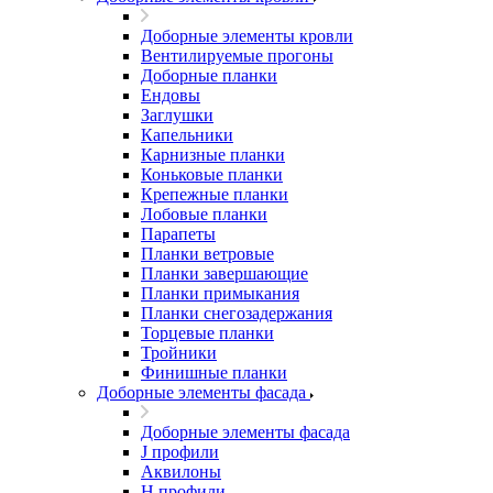
Доборные элементы кровли
Вентилируемые прогоны
Доборные планки
Ендовы
Заглушки
Капельники
Карнизные планки
Коньковые планки
Крепежные планки
Лобовые планки
Парапеты
Планки ветровые
Планки завершающие
Планки примыкания
Планки снегозадержания
Торцевые планки
Тройники
Финишные планки
Доборные элементы фасада
Доборные элементы фасада
J профили
Аквилоны
Н профили