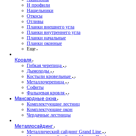
Н профили
Нащельники
Откосы
Отливы
Планки внешнего угла
Планки внутреннего угла
Планки начальные
Планки оконные
Еще
Кровля
Гибкая черепица
Дымоходы
Костыли кровельные
Металлочерепица
Софиты
Фальцевая кровля
Мансардные окна
Комплектующие лестниц
Комплектующие окон
Чердачные лестницы
Металлосайдинг
Металлический сайдинг Grand Line