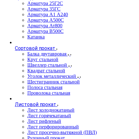
Арматура 25Г2С
Арматура 35ГС
Арматура А1 А240
Арматура А500С
Арматура Ат800
Арматура В500С
Катанка
Сортовой прокат
Балка двутавровая
Круг стальной
Швеллер стальной
Квадрат стальной
Уголок металлический
Шестигранник стальной
Полоса стальная
Проволока стальная
Листовой прокат
Лист холоднокатаный
Лист горячекатаный
Лист рифленый
Лист перфорированный
Лист просечно-вытяжной (ПВЛ)
Рулонный прокат