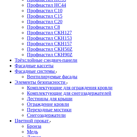
Профнастил НС44
Профнастил С10
Профнастил С15
Профнастил С20
Профнастил С8
Профнастил СКН127
Профнастил СКН153
Профнастил СКН157
Профнастил СКН50Z
Профнастил СКН90Z
Трёхслойные сэндвич-панели
Фасадные кассеты
Фасадные системы
Вентилируемые фасады
Элементы безопасности
Комплектующие для ограждения кровли
Комплектующие для снегозадержателей
Лестницы для крыши
Ограждение кровли
Переходные мостики
Снегозадержатели
Цветной прокат
Бронза
Медь