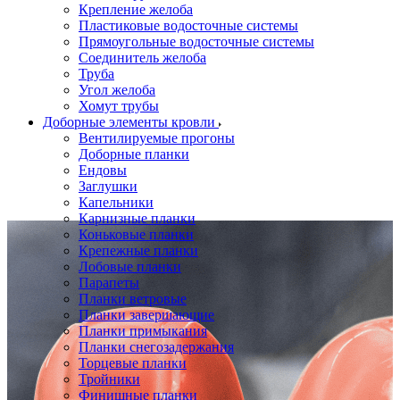
Крепление желоба
Пластиковые водосточные системы
Прямоугольные водосточные системы
Соединитель желоба
Труба
Угол желоба
Хомут трубы
Доборные элементы кровли
Вентилируемые прогоны
Доборные планки
Ендовы
Заглушки
Капельники
Карнизные планки
Коньковые планки
Крепежные планки
Лобовые планки
Парапеты
Планки ветровые
Планки завершающие
Планки примыкания
Планки снегозадержания
Торцевые планки
Тройники
Финишные планки