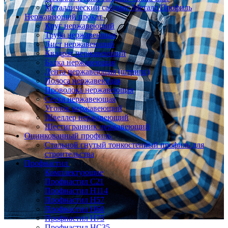
Металлический сайдинг Металл Профиль
Нержавеющий прокат
Круг нержавеющий
Труба нержавеющая
Лист нержавеющий
Квадрат нержавеющий
Балка нержавеющая
Лента нержавеющая (штрипс)
Полоса нержавеющая
Проволока нержавеющая
Сетка нержавеющая
Уголок нержавеющий
Швеллер нержавеющий
Шестигранник нержавеющий
Оцинкованный профиль
Стальной гнутый тонкостенный профиль для
строительства
Профнастил
Комплектующие
Профнастил C21
Профнастил Н114
Профнастил Н57
Профнастил Н60
Профнастил Н75
Профнастил НС35