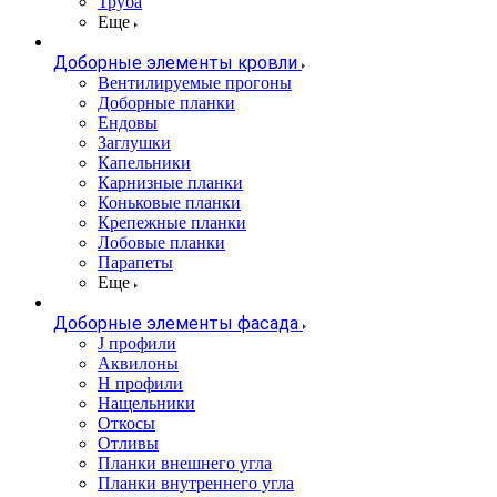
Труба
Еще
Доборные элементы кровли
Вентилируемые прогоны
Доборные планки
Ендовы
Заглушки
Капельники
Карнизные планки
Коньковые планки
Крепежные планки
Лобовые планки
Парапеты
Еще
Доборные элементы фасада
J профили
Аквилоны
Н профили
Нащельники
Откосы
Отливы
Планки внешнего угла
Планки внутреннего угла