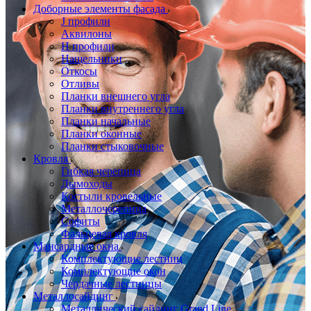
Доборные элементы фасада
J профили
Аквилоны
Н профили
Нащельники
Откосы
Отливы
Планки внешнего угла
Планки внутреннего угла
Планки начальные
Планки оконные
Планки стыковочные
Кровля
Гибкая черепица
Дымоходы
Костыли кровельные
Металлочерепица
Софиты
Фальцевая кровля
Мансардные окна
Комплектующие лестниц
Комплектующие окон
Чердачные лестницы
Металлосайдинг
Металлический сайдинг Grand Line