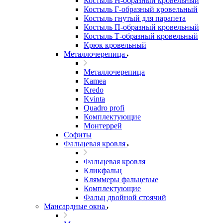
Костыль H-образный кровельный
Костыль Г-образный кровельный
Костыль гнутый для парапета
Костыль П-образный кровельный
Костыль Т-образный кровельный
Крюк кровельный
Металлочерепица
Металлочерепица
Kamea
Kredo
Kvinta
Quadro profi
Комплектующие
Монтеррей
Софиты
Фальцевая кровля
Фальцевая кровля
Кликфальц
Кляммеры фальцевые
Комплектующие
Фальц двойной стоячий
Мансардные окна