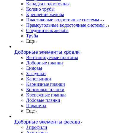
Канадка водосточная
Колено трубы
Крепление желоба
Пластиковые водосточные системы
Прямоугольные водосточные системы
Соединитель желоба
Труба
Еще
Доборные элементы кровли
Вентилируемые прогоны
Доборные планки
Ендовы
Заглушки
Капельники
Карнизные планки
Коньковые планки
Крепежные планки
Лобовые планки
Парапеты
Еще
Доборные элементы фасада
J профили
Аквилоны