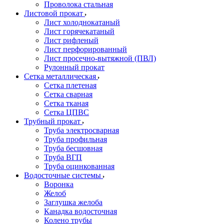
Проволока стальная
Листовой прокат
Лист холоднокатаный
Лист горячекатаный
Лист рифленый
Лист перфорированный
Лист просечно-вытяжной (ПВЛ)
Рулонный прокат
Сетка металлическая
Сетка плетеная
Сетка сварная
Сетка тканая
Сетка ЦПВС
Трубный прокат
Труба электросварная
Труба профильная
Труба бесшовная
Труба ВГП
Труба оцинкованная
Водосточные системы
Воронка
Желоб
Заглушка желоба
Канадка водосточная
Колено трубы