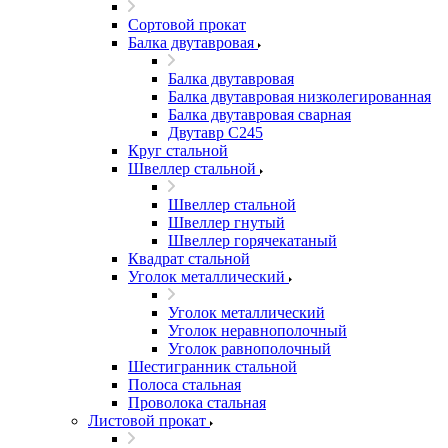
Сортовой прокат
Балка двутавровая
Балка двутавровая
Балка двутавровая низколегированная
Балка двутавровая сварная
Двутавр С245
Круг стальной
Швеллер стальной
Швеллер стальной
Швеллер гнутый
Швеллер горячекатаный
Квадрат стальной
Уголок металлический
Уголок металлический
Уголок неравнополочный
Уголок равнополочный
Шестигранник стальной
Полоса стальная
Проволока стальная
Листовой прокат