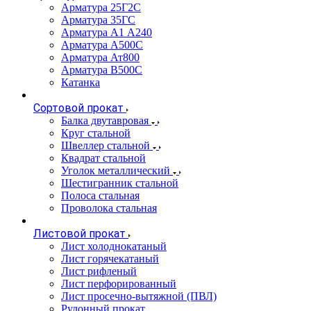
Арматура 25Г2С
Арматура 35ГС
Арматура А1 А240
Арматура А500С
Арматура Ат800
Арматура В500С
Катанка
Сортовой прокат
Балка двутавровая
Круг стальной
Швеллер стальной
Квадрат стальной
Уголок металлический
Шестигранник стальной
Полоса стальная
Проволока стальная
Листовой прокат
Лист холоднокатаный
Лист горячекатаный
Лист рифленый
Лист перфорированный
Лист просечно-вытяжной (ПВЛ)
Рулонный прокат