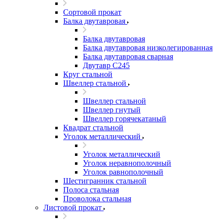
Сортовой прокат
Балка двутавровая
Балка двутавровая
Балка двутавровая низколегированная
Балка двутавровая сварная
Двутавр С245
Круг стальной
Швеллер стальной
Швеллер стальной
Швеллер гнутый
Швеллер горячекатаный
Квадрат стальной
Уголок металлический
Уголок металлический
Уголок неравнополочный
Уголок равнополочный
Шестигранник стальной
Полоса стальная
Проволока стальная
Листовой прокат