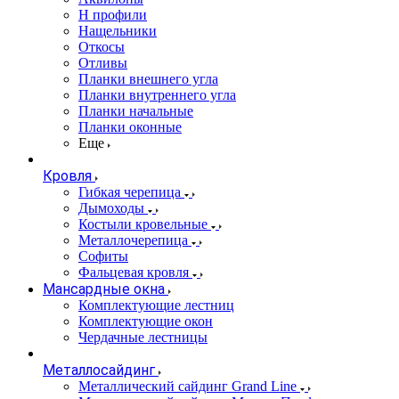
Н профили
Нащельники
Откосы
Отливы
Планки внешнего угла
Планки внутреннего угла
Планки начальные
Планки оконные
Еще
Кровля
Гибкая черепица
Дымоходы
Костыли кровельные
Металлочерепица
Софиты
Фальцевая кровля
Мансардные окна
Комплектующие лестниц
Комплектующие окон
Чердачные лестницы
Металлосайдинг
Металлический сайдинг Grand Line