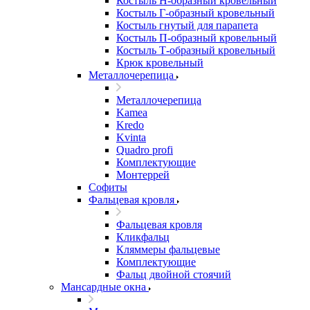
Костыль H-образный кровельный
Костыль Г-образный кровельный
Костыль гнутый для парапета
Костыль П-образный кровельный
Костыль Т-образный кровельный
Крюк кровельный
Металлочерепица
Металлочерепица
Kamea
Kredo
Kvinta
Quadro profi
Комплектующие
Монтеррей
Софиты
Фальцевая кровля
Фальцевая кровля
Кликфальц
Кляммеры фальцевые
Комплектующие
Фальц двойной стоячий
Мансардные окна