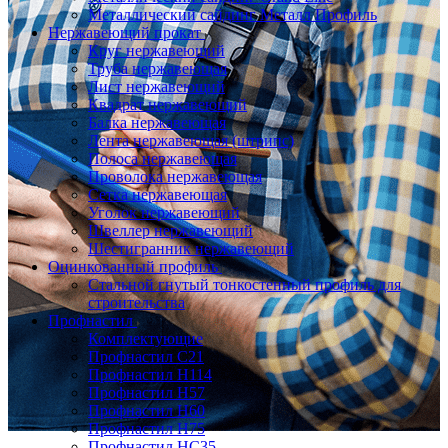
Металлический сайдинг Металл Профиль
Нержавеющий прокат
Круг нержавеющий
Труба нержавеющая
Лист нержавеющий
Квадрат нержавеющий
Балка нержавеющая
Лента нержавеющая (штрипс)
Полоса нержавеющая
Проволока нержавеющая
Сетка нержавеющая
Уголок нержавеющий
Швеллер нержавеющий
Шестигранник нержавеющий
Оцинкованный профиль
Стальной гнутый тонкостенный профиль для
строительства
Профнастил
Комплектующие
Профнастил C21
Профнастил Н114
Профнастил Н57
Профнастил Н60
Профнастил Н75
Профнастил НС35