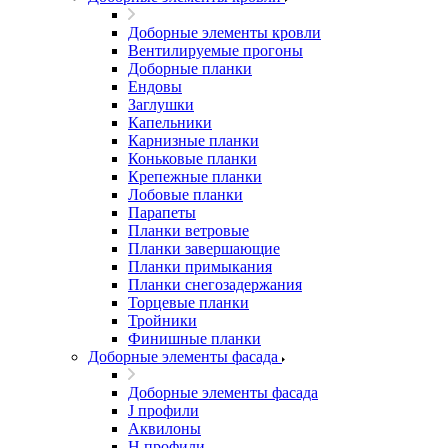
Доборные элементы кровли
Вентилируемые прогоны
Доборные планки
Ендовы
Заглушки
Капельники
Карнизные планки
Коньковые планки
Крепежные планки
Лобовые планки
Парапеты
Планки ветровые
Планки завершающие
Планки примыкания
Планки снегозадержания
Торцевые планки
Тройники
Финишные планки
Доборные элементы фасада
Доборные элементы фасада
J профили
Аквилоны
Н профили