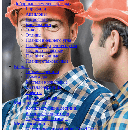
Доборные элементы фасада
J профили
Аквилоны
Н профили
Нащельники
Откосы
Отливы
Планки внешнего угла
Планки внутреннего угла
Планки начальные
Планки оконные
Планки стыковочные
Кровля
Гибкая черепица
Дымоходы
Костыли кровельные
Металлочерепица
Софиты
Фальцевая кровля
Мансардные окна
Комплектующие лестниц
Комплектующие окон
Чердачные лестницы
Металлосайдинг
Металлический сайдинг Grand Line