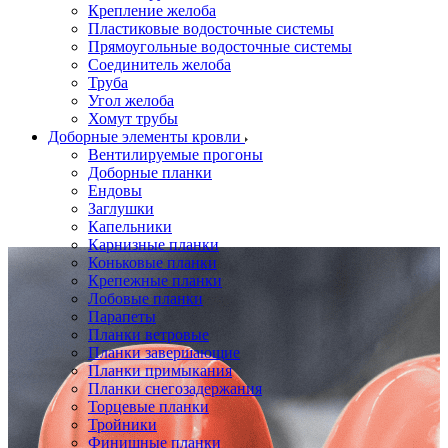
Крепление желоба
Пластиковые водосточные системы
Прямоугольные водосточные системы
Соединитель желоба
Труба
Угол желоба
Хомут трубы
Доборные элементы кровли
Вентилируемые прогоны
Доборные планки
Ендовы
Заглушки
Капельники
Карнизные планки
Коньковые планки
Крепежные планки
Лобовые планки
Парапеты
Планки ветровые
Планки завершающие
Планки примыкания
Планки снегозадержания
Торцевые планки
Тройники
Финишные планки