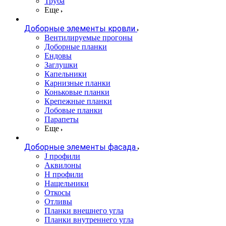
Труба
Еще
Доборные элементы кровли
Вентилируемые прогоны
Доборные планки
Ендовы
Заглушки
Капельники
Карнизные планки
Коньковые планки
Крепежные планки
Лобовые планки
Парапеты
Еще
Доборные элементы фасада
J профили
Аквилоны
Н профили
Нащельники
Откосы
Отливы
Планки внешнего угла
Планки внутреннего угла