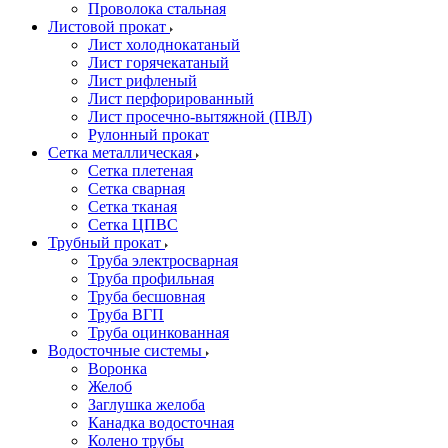
Проволока стальная
Листовой прокат
Лист холоднокатаный
Лист горячекатаный
Лист рифленый
Лист перфорированный
Лист просечно-вытяжной (ПВЛ)
Рулонный прокат
Сетка металлическая
Сетка плетеная
Сетка сварная
Сетка тканая
Сетка ЦПВС
Трубный прокат
Труба электросварная
Труба профильная
Труба бесшовная
Труба ВГП
Труба оцинкованная
Водосточные системы
Воронка
Желоб
Заглушка желоба
Канадка водосточная
Колено трубы