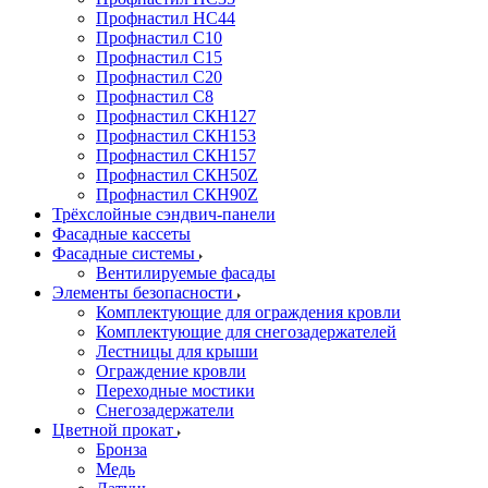
Профнастил НС44
Профнастил С10
Профнастил С15
Профнастил С20
Профнастил С8
Профнастил СКН127
Профнастил СКН153
Профнастил СКН157
Профнастил СКН50Z
Профнастил СКН90Z
Трёхслойные сэндвич-панели
Фасадные кассеты
Фасадные системы
Вентилируемые фасады
Элементы безопасности
Комплектующие для ограждения кровли
Комплектующие для снегозадержателей
Лестницы для крыши
Ограждение кровли
Переходные мостики
Снегозадержатели
Цветной прокат
Бронза
Медь