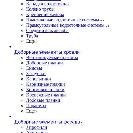
Канадка водосточная
Колено трубы
Крепление желоба
Пластиковые водосточные системы
Прямоугольные водосточные системы
Соединитель желоба
Труба
Еще
Доборные элементы кровли
Вентилируемые прогоны
Доборные планки
Ендовы
Заглушки
Капельники
Карнизные планки
Коньковые планки
Крепежные планки
Лобовые планки
Парапеты
Еще
Доборные элементы фасада
J профили
Аквилоны