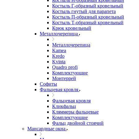
Костыль H-образный кровельный
Костыль Г-образный кровельный
Костыль гнутый для парапета
Костыль П-образный кровельный
Костыль Т-образный кровельный
Крюк кровельный
Металлочерепица
Металлочерепица
Kamea
Kredo
Kvinta
Quadro profi
Комплектующие
Монтеррей
Софиты
Фальцевая кровля
Фальцевая кровля
Кликфальц
Кляммеры фальцевые
Комплектующие
Фальц двойной стоячий
Мансардные окна