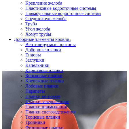
Крепление желоба
Пластиковые водосточные системы
Прямоугольные водосточные системы
Соединитель желоба
Труба
Угол желоба
Хомут трубы
Доборные элементы кровли
Вентилируемые прогоны
Доборные планки
Ендовы
Заглушки
Капельники
Карнизные планки
Коньковые планки
Крепежные планки
Лобовые планки
Парапеты
Планки ветровые
Планки завершающие
Планки примыкания
Планки снегозадержания
Торцевые планки
Тройники
Финишные планки