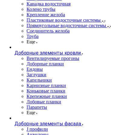
Канадка водосточная
Колено трубы
Крепление желоба
Пластиковые водосточные системы
Прямоугольные водосточные системы
Соединитель желоба
Труба
Еще
Доборные элементы кровли
Вентилируемые прогоны
Доборные планки
Ендовы
Заглушки
Капельники
Карнизные планки
Коньковые планки
Крепежные планки
Лобовые планки
Парапеты
Еще
Доборные элементы фасада
J профили
Аквилоны