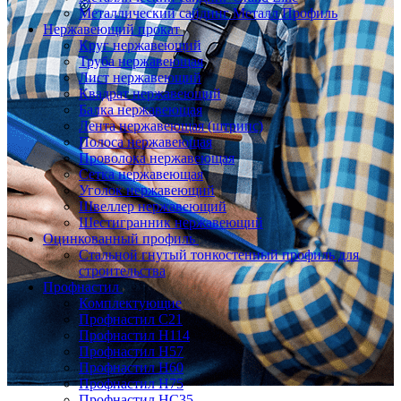
Металлический сайдинг Металл Профиль
Нержавеющий прокат
Круг нержавеющий
Труба нержавеющая
Лист нержавеющий
Квадрат нержавеющий
Балка нержавеющая
Лента нержавеющая (штрипс)
Полоса нержавеющая
Проволока нержавеющая
Сетка нержавеющая
Уголок нержавеющий
Швеллер нержавеющий
Шестигранник нержавеющий
Оцинкованный профиль
Стальной гнутый тонкостенный профиль для
строительства
Профнастил
Комплектующие
Профнастил C21
Профнастил Н114
Профнастил Н57
Профнастил Н60
Профнастил Н75
Профнастил НС35