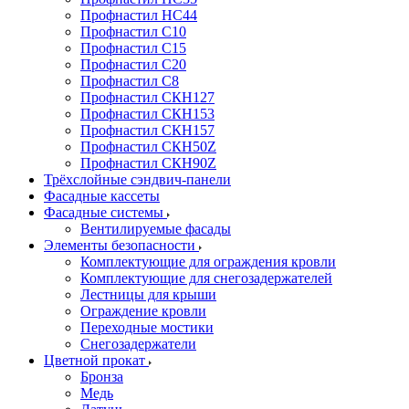
Профнастил НС44
Профнастил С10
Профнастил С15
Профнастил С20
Профнастил С8
Профнастил СКН127
Профнастил СКН153
Профнастил СКН157
Профнастил СКН50Z
Профнастил СКН90Z
Трёхслойные сэндвич-панели
Фасадные кассеты
Фасадные системы
Вентилируемые фасады
Элементы безопасности
Комплектующие для ограждения кровли
Комплектующие для снегозадержателей
Лестницы для крыши
Ограждение кровли
Переходные мостики
Снегозадержатели
Цветной прокат
Бронза
Медь