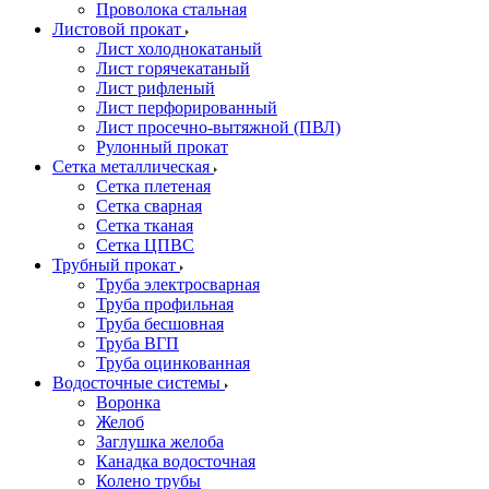
Проволока стальная
Листовой прокат
Лист холоднокатаный
Лист горячекатаный
Лист рифленый
Лист перфорированный
Лист просечно-вытяжной (ПВЛ)
Рулонный прокат
Сетка металлическая
Сетка плетеная
Сетка сварная
Сетка тканая
Сетка ЦПВС
Трубный прокат
Труба электросварная
Труба профильная
Труба бесшовная
Труба ВГП
Труба оцинкованная
Водосточные системы
Воронка
Желоб
Заглушка желоба
Канадка водосточная
Колено трубы