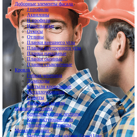
Доборные элементы фасада
J профили
Аквилоны
Н профили
Нащельники
Откосы
Отливы
Планки внешнего угла
Планки внутреннего угла
Планки начальные
Планки оконные
Планки стыковочные
Кровля
Гибкая черепица
Дымоходы
Костыли кровельные
Металлочерепица
Софиты
Фальцевая кровля
Мансардные окна
Комплектующие лестниц
Комплектующие окон
Чердачные лестницы
Металлосайдинг
Металлический сайдинг Grand Line