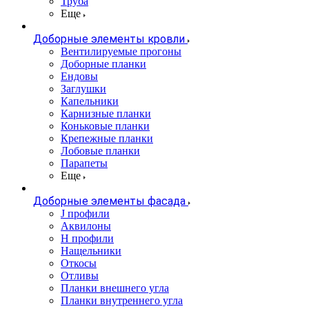
Труба
Еще
Доборные элементы кровли
Вентилируемые прогоны
Доборные планки
Ендовы
Заглушки
Капельники
Карнизные планки
Коньковые планки
Крепежные планки
Лобовые планки
Парапеты
Еще
Доборные элементы фасада
J профили
Аквилоны
Н профили
Нащельники
Откосы
Отливы
Планки внешнего угла
Планки внутреннего угла