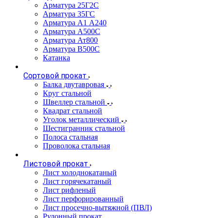
Арматура 25Г2С
Арматура 35ГС
Арматура А1 А240
Арматура А500С
Арматура Ат800
Арматура В500С
Катанка
Сортовой прокат
Балка двутавровая
Круг стальной
Швеллер стальной
Квадрат стальной
Уголок металлический
Шестигранник стальной
Полоса стальная
Проволока стальная
Листовой прокат
Лист холоднокатаный
Лист горячекатаный
Лист рифленый
Лист перфорированный
Лист просечно-вытяжной (ПВЛ)
Рулонный прокат