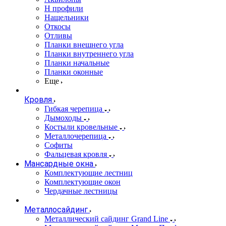
Н профили
Нащельники
Откосы
Отливы
Планки внешнего угла
Планки внутреннего угла
Планки начальные
Планки оконные
Еще
Кровля
Гибкая черепица
Дымоходы
Костыли кровельные
Металлочерепица
Софиты
Фальцевая кровля
Мансардные окна
Комплектующие лестниц
Комплектующие окон
Чердачные лестницы
Металлосайдинг
Металлический сайдинг Grand Line