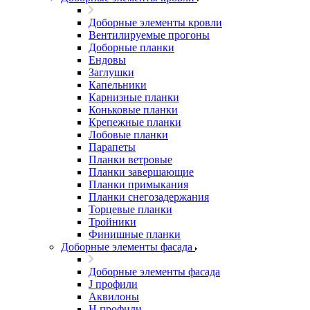
Доборные элементы кровли
Вентилируемые прогоны
Доборные планки
Ендовы
Заглушки
Капельники
Карнизные планки
Коньковые планки
Крепежные планки
Лобовые планки
Парапеты
Планки ветровые
Планки завершающие
Планки примыкания
Планки снегозадержания
Торцевые планки
Тройники
Финишные планки
Доборные элементы фасада
Доборные элементы фасада
J профили
Аквилоны
Н профили