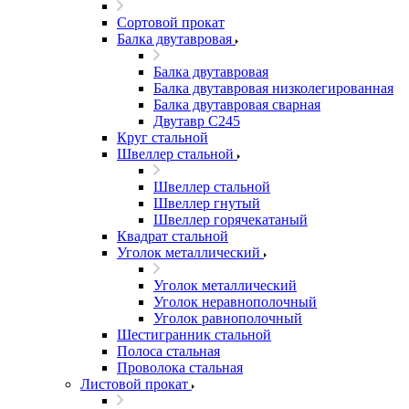
Сортовой прокат
Балка двутавровая
Балка двутавровая
Балка двутавровая низколегированная
Балка двутавровая сварная
Двутавр С245
Круг стальной
Швеллер стальной
Швеллер стальной
Швеллер гнутый
Швеллер горячекатаный
Квадрат стальной
Уголок металлический
Уголок металлический
Уголок неравнополочный
Уголок равнополочный
Шестигранник стальной
Полоса стальная
Проволока стальная
Листовой прокат