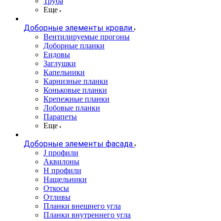
Труба
Еще
Доборные элементы кровли
Вентилируемые прогоны
Доборные планки
Ендовы
Заглушки
Капельники
Карнизные планки
Коньковые планки
Крепежные планки
Лобовые планки
Парапеты
Еще
Доборные элементы фасада
J профили
Аквилоны
Н профили
Нащельники
Откосы
Отливы
Планки внешнего угла
Планки внутреннего угла