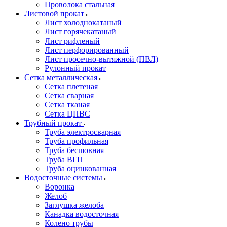
Проволока стальная
Листовой прокат
Лист холоднокатаный
Лист горячекатаный
Лист рифленый
Лист перфорированный
Лист просечно-вытяжной (ПВЛ)
Рулонный прокат
Сетка металлическая
Сетка плетеная
Сетка сварная
Сетка тканая
Сетка ЦПВС
Трубный прокат
Труба электросварная
Труба профильная
Труба бесшовная
Труба ВГП
Труба оцинкованная
Водосточные системы
Воронка
Желоб
Заглушка желоба
Канадка водосточная
Колено трубы