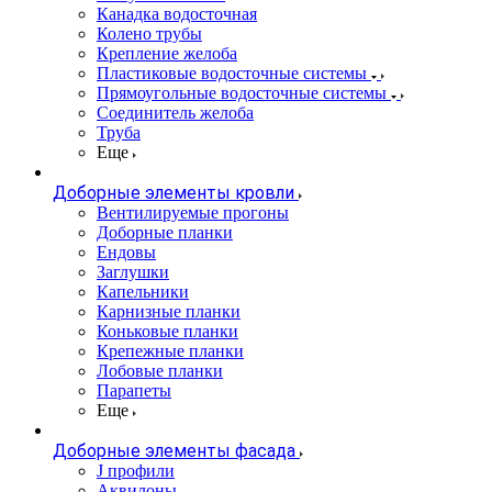
Канадка водосточная
Колено трубы
Крепление желоба
Пластиковые водосточные системы
Прямоугольные водосточные системы
Соединитель желоба
Труба
Еще
Доборные элементы кровли
Вентилируемые прогоны
Доборные планки
Ендовы
Заглушки
Капельники
Карнизные планки
Коньковые планки
Крепежные планки
Лобовые планки
Парапеты
Еще
Доборные элементы фасада
J профили
Аквилоны