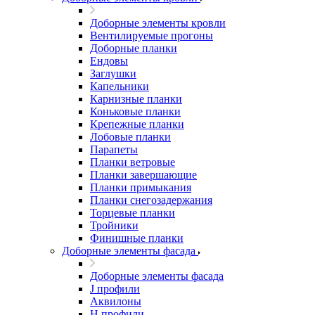
Доборные элементы кровли
Вентилируемые прогоны
Доборные планки
Ендовы
Заглушки
Капельники
Карнизные планки
Коньковые планки
Крепежные планки
Лобовые планки
Парапеты
Планки ветровые
Планки завершающие
Планки примыкания
Планки снегозадержания
Торцевые планки
Тройники
Финишные планки
Доборные элементы фасада
Доборные элементы фасада
J профили
Аквилоны
Н профили