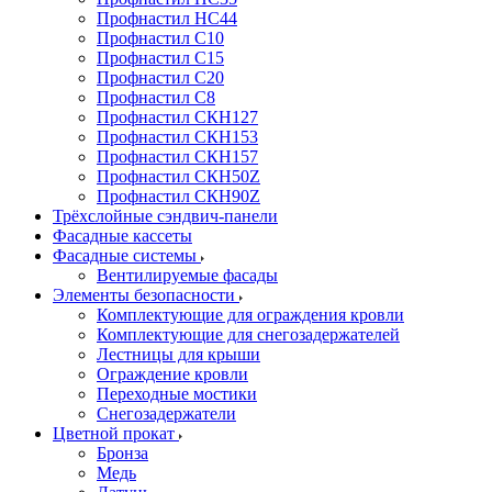
Профнастил НС44
Профнастил С10
Профнастил С15
Профнастил С20
Профнастил С8
Профнастил СКН127
Профнастил СКН153
Профнастил СКН157
Профнастил СКН50Z
Профнастил СКН90Z
Трёхслойные сэндвич-панели
Фасадные кассеты
Фасадные системы
Вентилируемые фасады
Элементы безопасности
Комплектующие для ограждения кровли
Комплектующие для снегозадержателей
Лестницы для крыши
Ограждение кровли
Переходные мостики
Снегозадержатели
Цветной прокат
Бронза
Медь