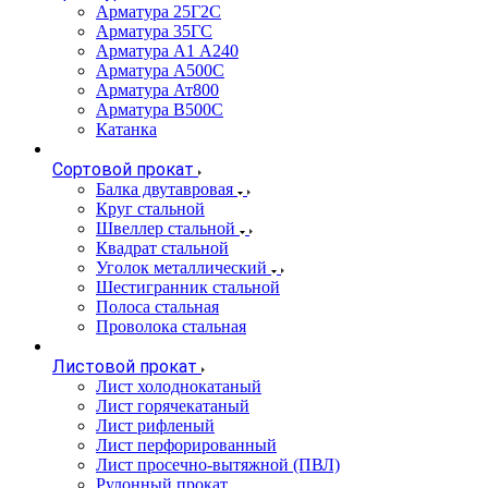
Арматура 25Г2С
Арматура 35ГС
Арматура А1 А240
Арматура А500С
Арматура Ат800
Арматура В500С
Катанка
Сортовой прокат
Балка двутавровая
Круг стальной
Швеллер стальной
Квадрат стальной
Уголок металлический
Шестигранник стальной
Полоса стальная
Проволока стальная
Листовой прокат
Лист холоднокатаный
Лист горячекатаный
Лист рифленый
Лист перфорированный
Лист просечно-вытяжной (ПВЛ)
Рулонный прокат