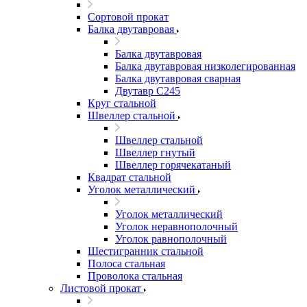
Сортовой прокат
Балка двутавровая
Балка двутавровая
Балка двутавровая низколегированная
Балка двутавровая сварная
Двутавр С245
Круг стальной
Швеллер стальной
Швеллер стальной
Швеллер гнутый
Швеллер горячекатаный
Квадрат стальной
Уголок металлический
Уголок металлический
Уголок неравнополочный
Уголок равнополочный
Шестигранник стальной
Полоса стальная
Проволока стальная
Листовой прокат