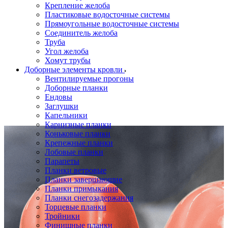
Крепление желоба
Пластиковые водосточные системы
Прямоугольные водосточные системы
Соединитель желоба
Труба
Угол желоба
Хомут трубы
Доборные элементы кровли
Вентилируемые прогоны
Доборные планки
Ендовы
Заглушки
Капельники
Карнизные планки
Коньковые планки
Крепежные планки
Лобовые планки
Парапеты
Планки ветровые
Планки завершающие
Планки примыкания
Планки снегозадержания
Торцевые планки
Тройники
Финишные планки