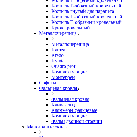
Костыль H-образный кровельный
Костыль Г-образный кровельный
Костыль гнутый для парапета
Костыль П-образный кровельный
Костыль Т-образный кровельный
Крюк кровельный
Металлочерепица
Металлочерепица
Kamea
Kredo
Kvinta
Quadro profi
Комплектующие
Монтеррей
Софиты
Фальцевая кровля
Фальцевая кровля
Кликфальц
Кляммеры фальцевые
Комплектующие
Фальц двойной стоячий
Мансардные окна