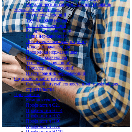
Металлический сайдинг Металл Профиль
Нержавеющий прокат
Круг нержавеющий
Труба нержавеющая
Лист нержавеющий
Квадрат нержавеющий
Балка нержавеющая
Лента нержавеющая (штрипс)
Полоса нержавеющая
Проволока нержавеющая
Сетка нержавеющая
Уголок нержавеющий
Швеллер нержавеющий
Шестигранник нержавеющий
Оцинкованный профиль
Стальной гнутый тонкостенный профиль для
строительства
Профнастил
Комплектующие
Профнастил C21
Профнастил Н114
Профнастил Н57
Профнастил Н60
Профнастил Н75
Профнастил НС35