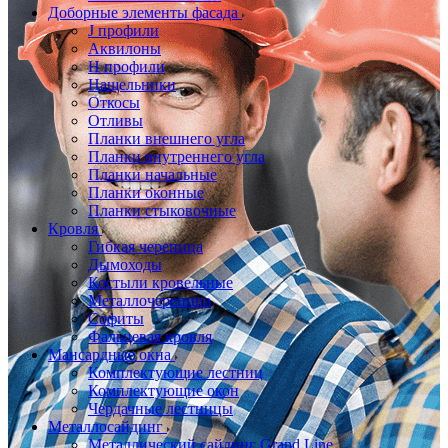
Доборные элементы фасада
J профили
Аквилоны
Н профили
Нащельники
Откосы
Отливы
Планки внешнего угла
Планки внутреннего угла
Планки начальные
Планки оконные
Планки стыковочные
Кровля
Гибкая черепица
Дымоходы
Костыли кровельные
Металлочерепица
Софиты
Фальцевая кровля
Мансардные окна
Комплектующие лестниц
Комплектующие окон
Чердачные лестницы
Металлосайдинг
Металлический сайдинг Grand Line