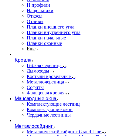
Н профили
Нащельники
Откосы
Отливы
Планки внешнего угла
Планки внутреннего угла
Планки начальные
Планки оконные
Еще
Кровля
Гибкая черепица
Дымоходы
Костыли кровельные
Металлочерепица
Софиты
Фальцевая кровля
Мансардные окна
Комплектующие лестниц
Комплектующие окон
Чердачные лестницы
Металлосайдинг
Металлический сайдинг Grand Line