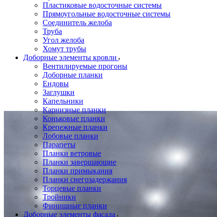
Пластиковые водосточные системы
Прямоугольные водосточные системы
Соединитель желоба
Труба
Угол желоба
Хомут трубы
Доборные элементы кровли
Вентилируемые прогоны
Доборные планки
Ендовы
Заглушки
Капельники
Карнизные планки
Коньковые планки
Крепежные планки
Лобовые планки
Парапеты
Планки ветровые
Планки завершающие
Планки примыкания
Планки снегозадержания
Торцевые планки
Тройники
Финишные планки
Доборные элементы фасада