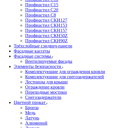
Профнастил С15
Профнастил С20
Профнастил С8
Профнастил СКН127
Профнастил СКН153
Профнастил СКН157
Профнастил СКН50Z
Профнастил СКН90Z
Трёхслойные сэндвич-панели
Фасадные кассеты
Фасадные системы
Вентилируемые фасады
Элементы безопасности
Комплектующие для ограждения кровли
Комплектующие для снегозадержателей
Лестницы для крыши
Ограждение кровли
Переходные мостики
Снегозадержатели
Цветной прокат
Бронза
Медь
Латунь
Алюминий