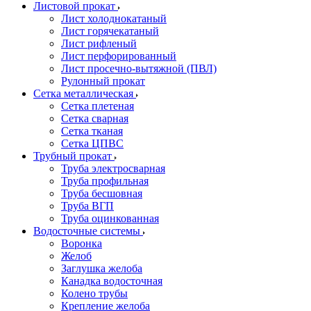
Листовой прокат
Лист холоднокатаный
Лист горячекатаный
Лист рифленый
Лист перфорированный
Лист просечно-вытяжной (ПВЛ)
Рулонный прокат
Сетка металлическая
Сетка плетеная
Сетка сварная
Сетка тканая
Сетка ЦПВС
Трубный прокат
Труба электросварная
Труба профильная
Труба бесшовная
Труба ВГП
Труба оцинкованная
Водосточные системы
Воронка
Желоб
Заглушка желоба
Канадка водосточная
Колено трубы
Крепление желоба