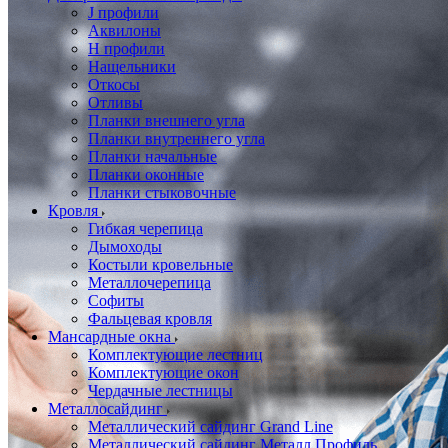
J профили
Аквилоны
Н профили
Нащельники
Откосы
Отливы
Планки внешнего угла
Планки внутреннего угла
Планки начальные
Планки оконные
Планки стыковочные
Кровля
Гибкая черепица
Дымоходы
Костыли кровельные
Металлочерепица
Софиты
Фальцевая кровля
Мансардные окна
Комплектующие лестниц
Комплектующие окон
Чердачные лестницы
Металлосайдинг
Металлический сайдинг Grand Line
Металлический сайдинг Металл Профиль