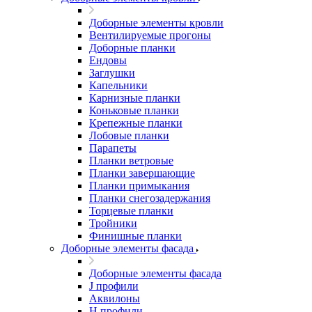
Доборные элементы кровли
Вентилируемые прогоны
Доборные планки
Ендовы
Заглушки
Капельники
Карнизные планки
Коньковые планки
Крепежные планки
Лобовые планки
Парапеты
Планки ветровые
Планки завершающие
Планки примыкания
Планки снегозадержания
Торцевые планки
Тройники
Финишные планки
Доборные элементы фасада
Доборные элементы фасада
J профили
Аквилоны
Н профили