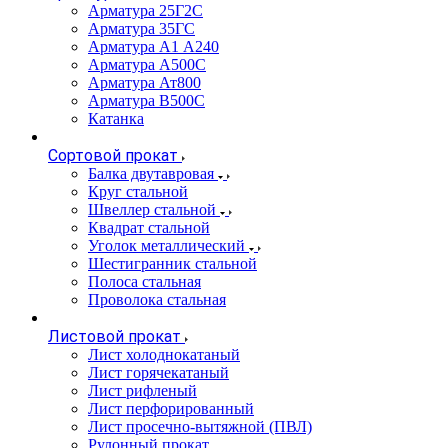
Арматура 25Г2С
Арматура 35ГС
Арматура А1 А240
Арматура А500С
Арматура Ат800
Арматура В500С
Катанка
Сортовой прокат
Балка двутавровая
Круг стальной
Швеллер стальной
Квадрат стальной
Уголок металлический
Шестигранник стальной
Полоса стальная
Проволока стальная
Листовой прокат
Лист холоднокатаный
Лист горячекатаный
Лист рифленый
Лист перфорированный
Лист просечно-вытяжной (ПВЛ)
Рулонный прокат