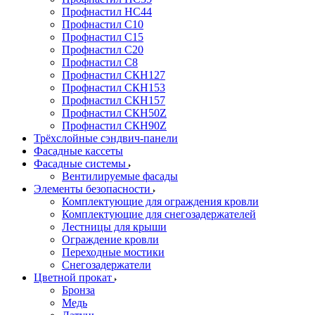
Профнастил НС44
Профнастил С10
Профнастил С15
Профнастил С20
Профнастил С8
Профнастил СКН127
Профнастил СКН153
Профнастил СКН157
Профнастил СКН50Z
Профнастил СКН90Z
Трёхслойные сэндвич-панели
Фасадные кассеты
Фасадные системы
Вентилируемые фасады
Элементы безопасности
Комплектующие для ограждения кровли
Комплектующие для снегозадержателей
Лестницы для крыши
Ограждение кровли
Переходные мостики
Снегозадержатели
Цветной прокат
Бронза
Медь