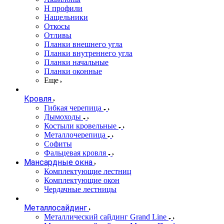
Н профили
Нащельники
Откосы
Отливы
Планки внешнего угла
Планки внутреннего угла
Планки начальные
Планки оконные
Еще
Кровля
Гибкая черепица
Дымоходы
Костыли кровельные
Металлочерепица
Софиты
Фальцевая кровля
Мансардные окна
Комплектующие лестниц
Комплектующие окон
Чердачные лестницы
Металлосайдинг
Металлический сайдинг Grand Line