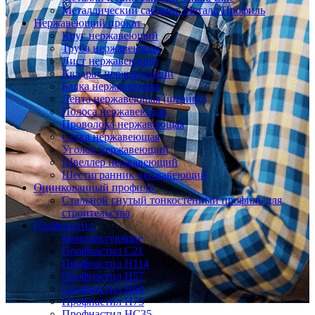
Металлический сайдинг Металл Профиль
Нержавеющий прокат
Круг нержавеющий
Труба нержавеющая
Лист нержавеющий
Квадрат нержавеющий
Балка нержавеющая
Лента нержавеющая (штрипс)
Полоса нержавеющая
Проволока нержавеющая
Сетка нержавеющая
Уголок нержавеющий
Швеллер нержавеющий
Шестигранник нержавеющий
Оцинкованный профиль
Стальной гнутый тонкостенный профиль для
строительства
Профнастил
Комплектующие
Профнастил C21
Профнастил Н114
Профнастил Н57
Профнастил Н60
Профнастил Н75
Профнастил НС35