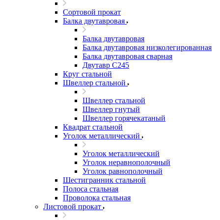
Сортовой прокат
Балка двутавровая
Балка двутавровая
Балка двутавровая низколегированная
Балка двутавровая сварная
Двутавр С245
Круг стальной
Швеллер стальной
Швеллер стальной
Швеллер гнутый
Швеллер горячекатаный
Квадрат стальной
Уголок металлический
Уголок металлический
Уголок неравнополочный
Уголок равнополочный
Шестигранник стальной
Полоса стальная
Проволока стальная
Листовой прокат