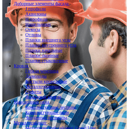
Доборные элементы фасада
J профили
Аквилоны
Н профили
Нащельники
Откосы
Отливы
Планки внешнего угла
Планки внутреннего угла
Планки начальные
Планки оконные
Планки стыковочные
Кровля
Гибкая черепица
Дымоходы
Костыли кровельные
Металлочерепица
Софиты
Фальцевая кровля
Мансардные окна
Комплектующие лестниц
Комплектующие окон
Чердачные лестницы
Металлосайдинг
Металлический сайдинг Grand Line