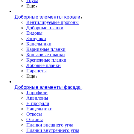
Труба
Еще
Доборные элементы кровли
Вентилируемые прогоны
Доборные планки
Ендовы
Заглушки
Капельники
Карнизные планки
Коньковые планки
Крепежные планки
Лобовые планки
Парапеты
Еще
Доборные элементы фасада
J профили
Аквилоны
Н профили
Нащельники
Откосы
Отливы
Планки внешнего угла
Планки внутреннего угла