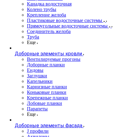
Канадка водосточная
Колено трубы
Крепление желоба
Пластиковые водосточные системы
Прямоугольные водосточные системы
Соединитель желоба
Труба
Еще
Доборные элементы кровли
Вентилируемые прогоны
Доборные планки
Ендовы
Заглушки
Капельники
Карнизные планки
Коньковые планки
Крепежные планки
Лобовые планки
Парапеты
Еще
Доборные элементы фасада
J профили
Аквилоны