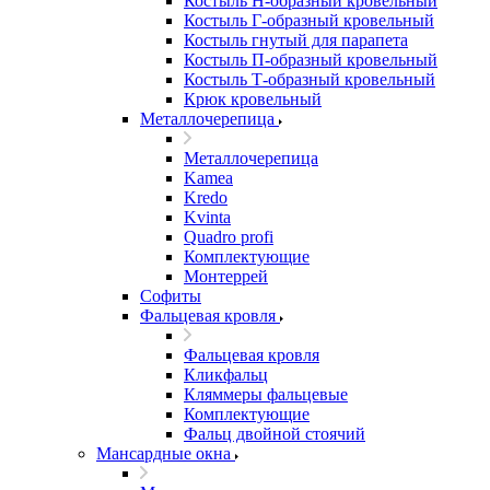
Костыль H-образный кровельный
Костыль Г-образный кровельный
Костыль гнутый для парапета
Костыль П-образный кровельный
Костыль Т-образный кровельный
Крюк кровельный
Металлочерепица
Металлочерепица
Kamea
Kredo
Kvinta
Quadro profi
Комплектующие
Монтеррей
Софиты
Фальцевая кровля
Фальцевая кровля
Кликфальц
Кляммеры фальцевые
Комплектующие
Фальц двойной стоячий
Мансардные окна