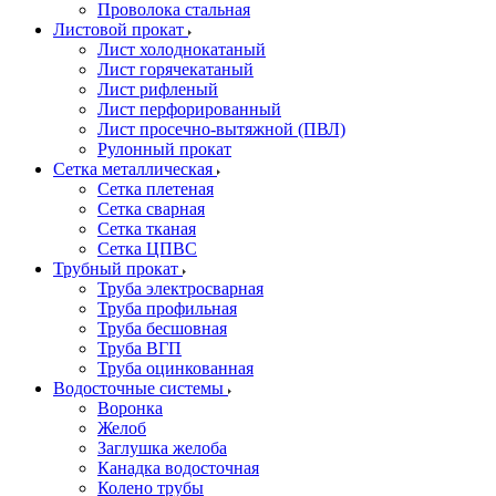
Проволока стальная
Листовой прокат
Лист холоднокатаный
Лист горячекатаный
Лист рифленый
Лист перфорированный
Лист просечно-вытяжной (ПВЛ)
Рулонный прокат
Сетка металлическая
Сетка плетеная
Сетка сварная
Сетка тканая
Сетка ЦПВС
Трубный прокат
Труба электросварная
Труба профильная
Труба бесшовная
Труба ВГП
Труба оцинкованная
Водосточные системы
Воронка
Желоб
Заглушка желоба
Канадка водосточная
Колено трубы