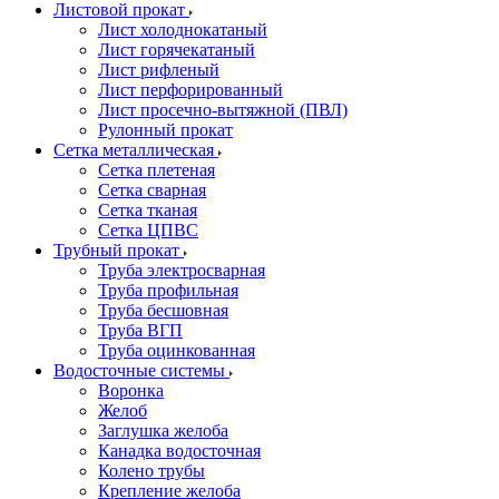
Листовой прокат
Лист холоднокатаный
Лист горячекатаный
Лист рифленый
Лист перфорированный
Лист просечно-вытяжной (ПВЛ)
Рулонный прокат
Сетка металлическая
Сетка плетеная
Сетка сварная
Сетка тканая
Сетка ЦПВС
Трубный прокат
Труба электросварная
Труба профильная
Труба бесшовная
Труба ВГП
Труба оцинкованная
Водосточные системы
Воронка
Желоб
Заглушка желоба
Канадка водосточная
Колено трубы
Крепление желоба