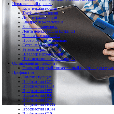
Нержавеющий прокат
Круг нержавеющий
Труба нержавеющая
Лист нержавеющий
Квадрат нержавеющий
Балка нержавеющая
Лента нержавеющая (штрипс)
Полоса нержавеющая
Проволока нержавеющая
Сетка нержавеющая
Уголок нержавеющий
Швеллер нержавеющий
Шестигранник нержавеющий
Оцинкованный профиль
Стальной гнутый тонкостенный профиль для строи
Профнастил
Комплектующие
Профнастил C21
Профнастил Н114
Профнастил Н57
Профнастил Н60
Профнастил Н75
Профнастил НС35
Профнастил НС44
Профнастил С10