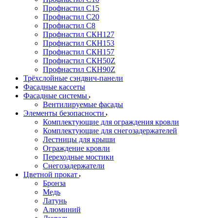
Профнастил С15
Профнастил С20
Профнастил С8
Профнастил СКН127
Профнастил СКН153
Профнастил СКН157
Профнастил СКН50Z
Профнастил СКН90Z
Трёхслойные сэндвич-панели
Фасадные кассеты
Фасадные системы
Вентилируемые фасады
Элементы безопасности
Комплектующие для ограждения кровли
Комплектующие для снегозадержателей
Лестницы для крыши
Ограждение кровли
Переходные мостики
Снегозадержатели
Цветной прокат
Бронза
Медь
Латунь
Алюминий