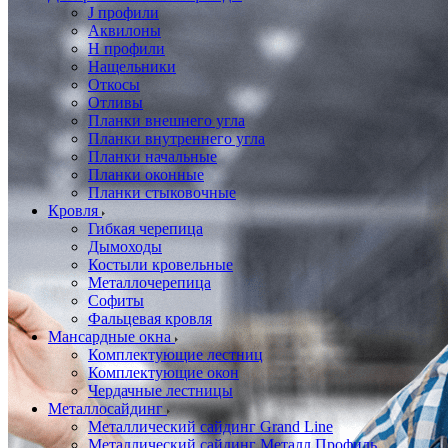
J профили
Аквилоны
Н профили
Нащельники
Откосы
Отливы
Планки внешнего угла
Планки внутреннего угла
Планки начальные
Планки оконные
Планки стыковочные
Кровля
Гибкая черепица
Дымоходы
Костыли кровельные
Металлочерепица
Софиты
Фальцевая кровля
Мансардные окна
Комплектующие лестниц
Комплектующие окон
Чердачные лестницы
Металлосайдинг
Металлический сайдинг Grand Line
Металлический сайдинг Металл Профиль