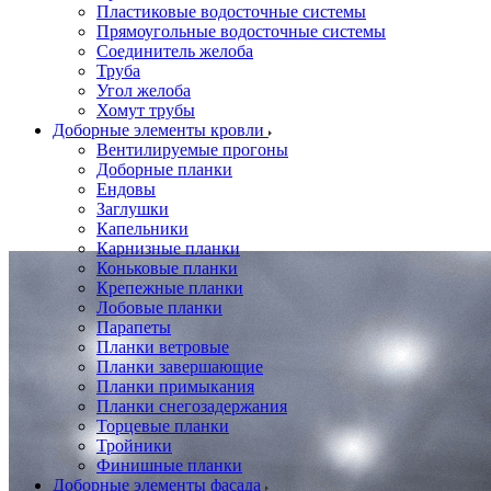
Пластиковые водосточные системы
Прямоугольные водосточные системы
Соединитель желоба
Труба
Угол желоба
Хомут трубы
Доборные элементы кровли
Вентилируемые прогоны
Доборные планки
Ендовы
Заглушки
Капельники
Карнизные планки
Коньковые планки
Крепежные планки
Лобовые планки
Парапеты
Планки ветровые
Планки завершающие
Планки примыкания
Планки снегозадержания
Торцевые планки
Тройники
Финишные планки
Доборные элементы фасада