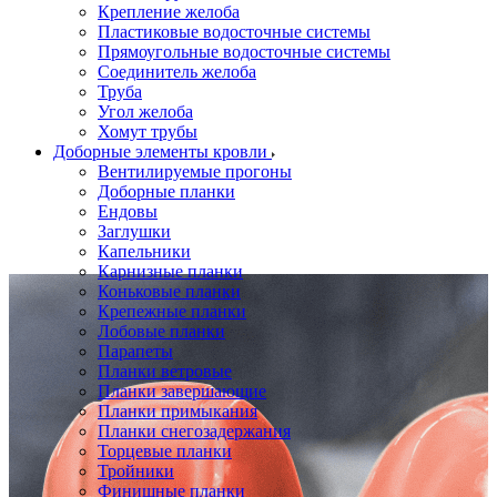
Крепление желоба
Пластиковые водосточные системы
Прямоугольные водосточные системы
Соединитель желоба
Труба
Угол желоба
Хомут трубы
Доборные элементы кровли
Вентилируемые прогоны
Доборные планки
Ендовы
Заглушки
Капельники
Карнизные планки
Коньковые планки
Крепежные планки
Лобовые планки
Парапеты
Планки ветровые
Планки завершающие
Планки примыкания
Планки снегозадержания
Торцевые планки
Тройники
Финишные планки