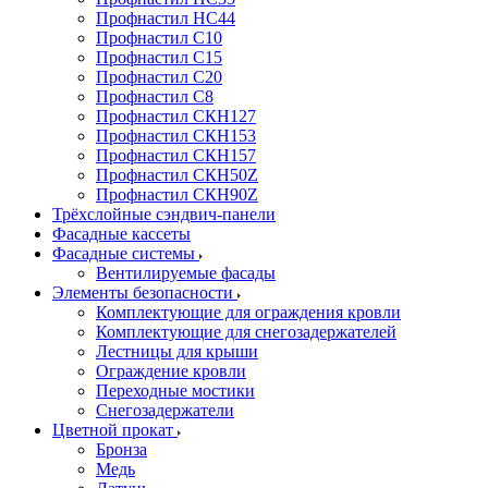
Профнастил НС44
Профнастил С10
Профнастил С15
Профнастил С20
Профнастил С8
Профнастил СКН127
Профнастил СКН153
Профнастил СКН157
Профнастил СКН50Z
Профнастил СКН90Z
Трёхслойные сэндвич-панели
Фасадные кассеты
Фасадные системы
Вентилируемые фасады
Элементы безопасности
Комплектующие для ограждения кровли
Комплектующие для снегозадержателей
Лестницы для крыши
Ограждение кровли
Переходные мостики
Снегозадержатели
Цветной прокат
Бронза
Медь