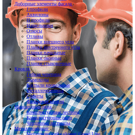
Доборные элементы фасада
J профили
Аквилоны
Н профили
Нащельники
Откосы
Отливы
Планки внешнего угла
Планки внутреннего угла
Планки начальные
Планки оконные
Планки стыковочные
Кровля
Гибкая черепица
Дымоходы
Костыли кровельные
Металлочерепица
Софиты
Фальцевая кровля
Мансардные окна
Комплектующие лестниц
Комплектующие окон
Чердачные лестницы
Металлосайдинг
Металлический сайдинг Grand Line