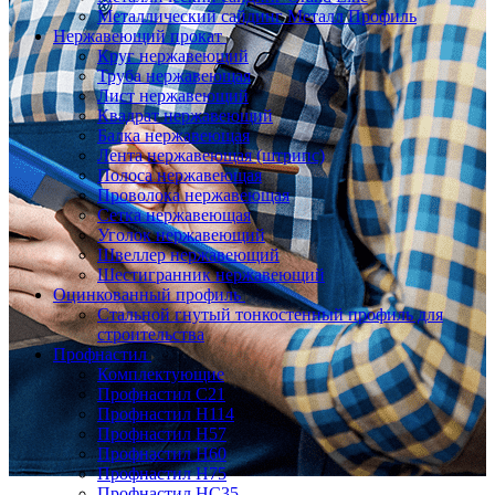
Металлический сайдинг Металл Профиль
Нержавеющий прокат
Круг нержавеющий
Труба нержавеющая
Лист нержавеющий
Квадрат нержавеющий
Балка нержавеющая
Лента нержавеющая (штрипс)
Полоса нержавеющая
Проволока нержавеющая
Сетка нержавеющая
Уголок нержавеющий
Швеллер нержавеющий
Шестигранник нержавеющий
Оцинкованный профиль
Стальной гнутый тонкостенный профиль для
строительства
Профнастил
Комплектующие
Профнастил C21
Профнастил Н114
Профнастил Н57
Профнастил Н60
Профнастил Н75
Профнастил НС35