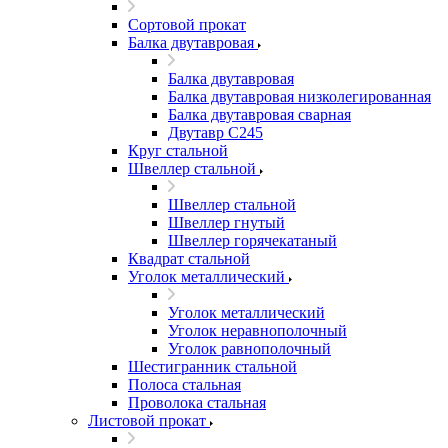
Сортовой прокат
Балка двутавровая
Балка двутавровая
Балка двутавровая низколегированная
Балка двутавровая сварная
Двутавр С245
Круг стальной
Швеллер стальной
Швеллер стальной
Швеллер гнутый
Швеллер горячекатаный
Квадрат стальной
Уголок металлический
Уголок металлический
Уголок неравнополочный
Уголок равнополочный
Шестигранник стальной
Полоса стальная
Проволока стальная
Листовой прокат