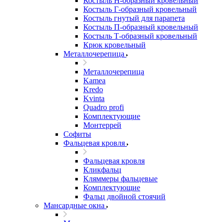
Костыль H-образный кровельный
Костыль Г-образный кровельный
Костыль гнутый для парапета
Костыль П-образный кровельный
Костыль Т-образный кровельный
Крюк кровельный
Металлочерепица
Металлочерепица
Kamea
Kredo
Kvinta
Quadro profi
Комплектующие
Монтеррей
Софиты
Фальцевая кровля
Фальцевая кровля
Кликфальц
Кляммеры фальцевые
Комплектующие
Фальц двойной стоячий
Мансардные окна