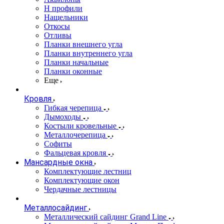
Н профили
Нащельники
Откосы
Отливы
Планки внешнего угла
Планки внутреннего угла
Планки начальные
Планки оконные
Еще
Кровля
Гибкая черепица
Дымоходы
Костыли кровельные
Металлочерепица
Софиты
Фальцевая кровля
Мансардные окна
Комплектующие лестниц
Комплектующие окон
Чердачные лестницы
Металлосайдинг
Металлический сайдинг Grand Line