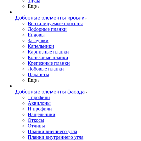
Труба
Еще
Доборные элементы кровли
Вентилируемые прогоны
Доборные планки
Ендовы
Заглушки
Капельники
Карнизные планки
Коньковые планки
Крепежные планки
Лобовые планки
Парапеты
Еще
Доборные элементы фасада
J профили
Аквилоны
Н профили
Нащельники
Откосы
Отливы
Планки внешнего угла
Планки внутреннего угла