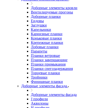
Доборные элементы кровли
Вентилируемые прогоны
Доборные планки
Ендовы
Заглушки
Капельники
Карнизные планки
Коньковые планки
Крепежные планки
Лобовые планки
Парапеты
Планки ветровые
Планки завершающие
Планки примыкания
Планки снегозадержания
Торцевые планки
Тройники
Финишные планки
Доборные элементы фасада
Доборные элементы фасада
J профили
Аквилоны
Н профили