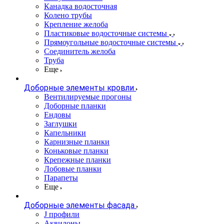
Канадка водосточная
Колено трубы
Крепление желоба
Пластиковые водосточные системы
Прямоугольные водосточные системы
Соединитель желоба
Труба
Еще
Доборные элементы кровли
Вентилируемые прогоны
Доборные планки
Ендовы
Заглушки
Капельники
Карнизные планки
Коньковые планки
Крепежные планки
Лобовые планки
Парапеты
Еще
Доборные элементы фасада
J профили
Аквилоны