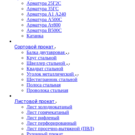
Арматура 25Г2С
Арматура 35ГС
Арматура А1 А240
Арматура А500С
Арматура Ат800
Арматура В500С
Катанка
Сортовой прокат
Балка двутавровая
Круг стальной
Швеллер стальной
Квадрат стальной
Уголок металлический
Шестигранник стальной
Полоса стальная
Проволока стальная
Листовой прокат
Лист холоднокатаный
Лист горячекатаный
Лист рифленый
Лист перфорированный
Лист просечно-вытяжной (ПВЛ)
Рулонный прокат