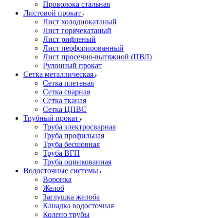
Проволока стальная
Листовой прокат
Лист холоднокатаный
Лист горячекатаный
Лист рифленый
Лист перфорированный
Лист просечно-вытяжной (ПВЛ)
Рулонный прокат
Сетка металлическая
Сетка плетеная
Сетка сварная
Сетка тканая
Сетка ЦПВС
Трубный прокат
Труба электросварная
Труба профильная
Труба бесшовная
Труба ВГП
Труба оцинкованная
Водосточные системы
Воронка
Желоб
Заглушка желоба
Канадка водосточная
Колено трубы