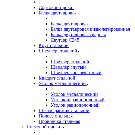
Сортовой прокат
Балка двутавровая
Балка двутавровая
Балка двутавровая низколегированная
Балка двутавровая сварная
Двутавр С245
Круг стальной
Швеллер стальной
Швеллер стальной
Швеллер гнутый
Швеллер горячекатаный
Квадрат стальной
Уголок металлический
Уголок металлический
Уголок неравнополочный
Уголок равнополочный
Шестигранник стальной
Полоса стальная
Проволока стальная
Листовой прокат