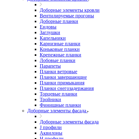
Доборные элементы кровли
Вентилируемые прогоны
Доборные планки
Ендовы
Заглушки
Капельники
Карнизные планки
Коньковые планки
Крепежные планки
Лобовые планки
Парапеты
Планки ветровые
Планки завершающие
Планки примыкания
Планки снегозадержания
Торцевые планки
Тройники
Финишные планки
Доборные элементы фасада
Доборные элементы фасада
J профили
Аквилоны
Н профили