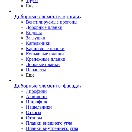
Труба
Еще
Доборные элементы кровли
Вентилируемые прогоны
Доборные планки
Ендовы
Заглушки
Капельники
Карнизные планки
Коньковые планки
Крепежные планки
Лобовые планки
Парапеты
Еще
Доборные элементы фасада
J профили
Аквилоны
Н профили
Нащельники
Откосы
Отливы
Планки внешнего угла
Планки внутреннего угла