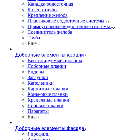
Канадка водосточная
Колено трубы
Крепление желоба
Пластиковые водосточные системы
Прямоугольные водосточные системы
Соединитель желоба
Труба
Еще
Доборные элементы кровли
Вентилируемые прогоны
Доборные планки
Ендовы
Заглушки
Капельники
Карнизные планки
Коньковые планки
Крепежные планки
Лобовые планки
Парапеты
Еще
Доборные элементы фасада
J профили
Аквилоны