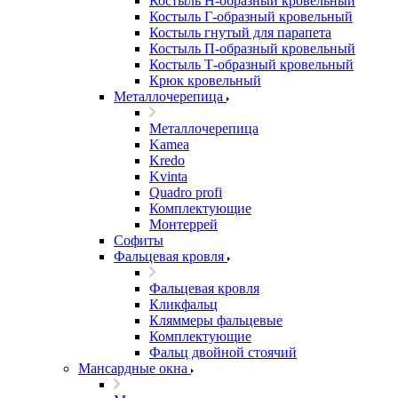
Костыль H-образный кровельный
Костыль Г-образный кровельный
Костыль гнутый для парапета
Костыль П-образный кровельный
Костыль Т-образный кровельный
Крюк кровельный
Металлочерепица
Металлочерепица
Kamea
Kredo
Kvinta
Quadro profi
Комплектующие
Монтеррей
Софиты
Фальцевая кровля
Фальцевая кровля
Кликфальц
Кляммеры фальцевые
Комплектующие
Фальц двойной стоячий
Мансардные окна