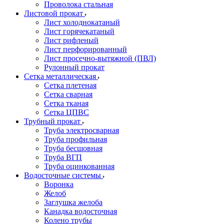
Проволока стальная
Листовой прокат
Лист холоднокатаный
Лист горячекатаный
Лист рифленый
Лист перфорированный
Лист просечно-вытяжной (ПВЛ)
Рулонный прокат
Сетка металлическая
Сетка плетеная
Сетка сварная
Сетка тканая
Сетка ЦПВС
Трубный прокат
Труба электросварная
Труба профильная
Труба бесшовная
Труба ВГП
Труба оцинкованная
Водосточные системы
Воронка
Желоб
Заглушка желоба
Канадка водосточная
Колено трубы