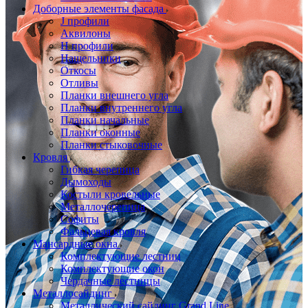
Доборные элементы фасада
J профили
Аквилоны
Н профили
Нащельники
Откосы
Отливы
Планки внешнего угла
Планки внутреннего угла
Планки начальные
Планки оконные
Планки стыковочные
Кровля
Гибкая черепица
Дымоходы
Костыли кровельные
Металлочерепица
Софиты
Фальцевая кровля
Мансардные окна
Комплектующие лестниц
Комплектующие окон
Чердачные лестницы
Металлосайдинг
Металлический сайдинг Grand Line