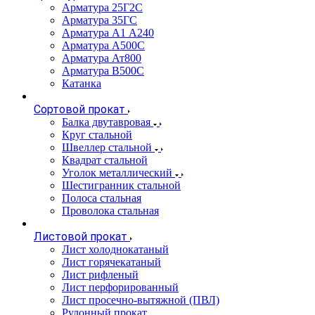
Арматура 25Г2С
Арматура 35ГС
Арматура А1 А240
Арматура А500С
Арматура Ат800
Арматура В500С
Катанка
Сортовой прокат
Балка двутавровая
Круг стальной
Швеллер стальной
Квадрат стальной
Уголок металлический
Шестигранник стальной
Полоса стальная
Проволока стальная
Листовой прокат
Лист холоднокатаный
Лист горячекатаный
Лист рифленый
Лист перфорированный
Лист просечно-вытяжной (ПВЛ)
Рулонный прокат