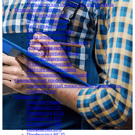
Металлический сайдинг Металл Профиль
Нержавеющий прокат
Круг нержавеющий
Труба нержавеющая
Лист нержавеющий
Квадрат нержавеющий
Балка нержавеющая
Лента нержавеющая (штрипс)
Полоса нержавеющая
Проволока нержавеющая
Сетка нержавеющая
Уголок нержавеющий
Швеллер нержавеющий
Шестигранник нержавеющий
Оцинкованный профиль
Стальной гнутый тонкостенный профиль для
строительства
Профнастил
Комплектующие
Профнастил C21
Профнастил Н114
Профнастил Н57
Профнастил Н60
Профнастил Н75
Профнастил НС35