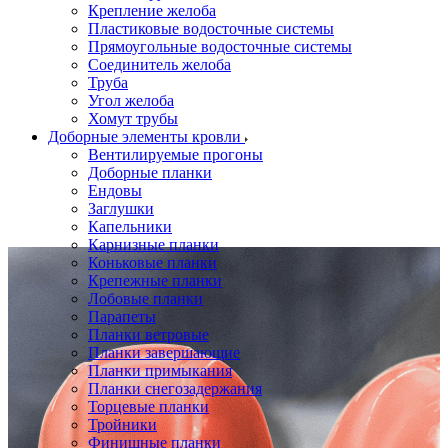
Крепление желоба
Пластиковые водосточные системы
Прямоугольные водосточные системы
Соединитель желоба
Труба
Угол желоба
Хомут трубы
Доборные элементы кровли
Вентилируемые прогоны
Доборные планки
Ендовы
Заглушки
Капельники
Карнизные планки
Коньковые планки
Крепежные планки
Лобовые планки
Парапеты
Планки ветровые
Планки завершающие
Планки примыкания
Планки снегозадержания
Торцевые планки
Тройники
Финишные планки