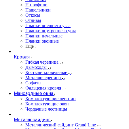
Н профили
Нащельники
Откосы
Отливы
Планки внешнего угла
Планки внутреннего угла
Планки начальные
Планки оконные
Еще
Кровля
Гибкая черепица
Дымоходы
Костыли кровельные
Металлочерепица
Софиты
Фальцевая кровля
Мансардные окна
Комплектующие лестниц
Комплектующие окон
Чердачные лестницы
Металлосайдинг
Металлический сайдинг Grand Line