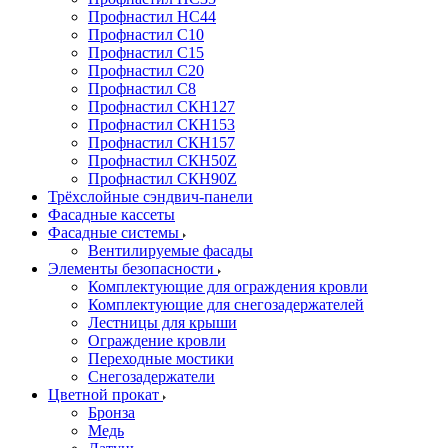
Профнастил НС44
Профнастил С10
Профнастил С15
Профнастил С20
Профнастил С8
Профнастил СКН127
Профнастил СКН153
Профнастил СКН157
Профнастил СКН50Z
Профнастил СКН90Z
Трёхслойные сэндвич-панели
Фасадные кассеты
Фасадные системы
Вентилируемые фасады
Элементы безопасности
Комплектующие для ограждения кровли
Комплектующие для снегозадержателей
Лестницы для крыши
Ограждение кровли
Переходные мостики
Снегозадержатели
Цветной прокат
Бронза
Медь