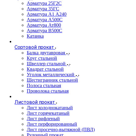
Арматура 25Г2С
Арматура 35ГС
Арматура А1 А240
Арматура А500С
Арматура Ат800
Арматура В500С
Катанка
Сортовой прокат
Балка двутавровая
Круг стальной
Швеллер стальной
Квадрат стальной
Уголок металлический
Шестигранник стальной
Полоса стальная
Проволока стальная
Листовой прокат
Лист холоднокатаный
Лист горячекатаный
Лист рифленый
Лист перфорированный
Лист просечно-вытяжной (ПВЛ)
Рулонный прокат