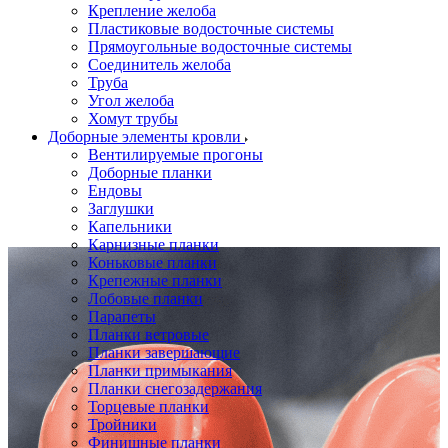
Крепление желоба
Пластиковые водосточные системы
Прямоугольные водосточные системы
Соединитель желоба
Труба
Угол желоба
Хомут трубы
Доборные элементы кровли
Вентилируемые прогоны
Доборные планки
Ендовы
Заглушки
Капельники
Карнизные планки
Коньковые планки
Крепежные планки
Лобовые планки
Парапеты
Планки ветровые
Планки завершающие
Планки примыкания
Планки снегозадержания
Торцевые планки
Тройники
Финишные планки