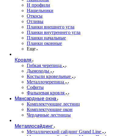
Н профили
Нащельники
Откосы
Отливы
Планки внешнего угла
Планки внутреннего угла
Планки начальные
Планки оконные
Еще
Кровля
Гибкая черепица
Дымоходы
Костыли кровельные
Металлочерепица
Софиты
Фальцевая кровля
Мансардные окна
Комплектующие лестниц
Комплектующие окон
Чердачные лестницы
Металлосайдинг
Металлический сайдинг Grand Line