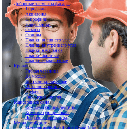
Доборные элементы фасада
J профили
Аквилоны
Н профили
Нащельники
Откосы
Отливы
Планки внешнего угла
Планки внутреннего угла
Планки начальные
Планки оконные
Планки стыковочные
Кровля
Гибкая черепица
Дымоходы
Костыли кровельные
Металлочерепица
Софиты
Фальцевая кровля
Мансардные окна
Комплектующие лестниц
Комплектующие окон
Чердачные лестницы
Металлосайдинг
Металлический сайдинг Grand Line