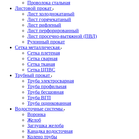
Проволока стальная
Листовой прокат
Лист холоднокатаный
Лист горячекатаный
Лист рифленый
Лист перфорированный
Лист просечно-вытяжной (ПВЛ)
Рулонный прокат
Сетка металлическая
Сетка плетеная
Сетка сварная
Сетка тканая
Сетка ЦПВС
Трубный прокат
Труба электросварная
Труба профильная
Труба бесшовная
Труба ВГП
Труба оцинкованная
Водосточные системы
Воронка
Желоб
Заглушка желоба
Канадка водосточная
Колено трубы