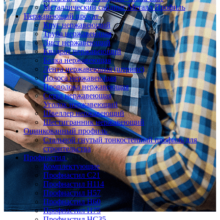
Металлический сайдинг Металл Профиль
Нержавеющий прокат
Круг нержавеющий
Труба нержавеющая
Лист нержавеющий
Квадрат нержавеющий
Балка нержавеющая
Лента нержавеющая (штрипс)
Полоса нержавеющая
Проволока нержавеющая
Сетка нержавеющая
Уголок нержавеющий
Швеллер нержавеющий
Шестигранник нержавеющий
Оцинкованный профиль
Стальной гнутый тонкостенный профиль для
строительства
Профнастил
Комплектующие
Профнастил C21
Профнастил Н114
Профнастил Н57
Профнастил Н60
Профнастил Н75
Профнастил НС35