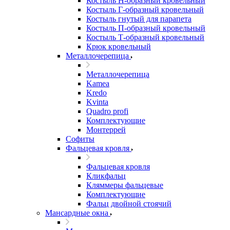
Костыль H-образный кровельный
Костыль Г-образный кровельный
Костыль гнутый для парапета
Костыль П-образный кровельный
Костыль Т-образный кровельный
Крюк кровельный
Металлочерепица
Металлочерепица
Kamea
Kredo
Kvinta
Quadro profi
Комплектующие
Монтеррей
Софиты
Фальцевая кровля
Фальцевая кровля
Кликфальц
Кляммеры фальцевые
Комплектующие
Фальц двойной стоячий
Мансардные окна