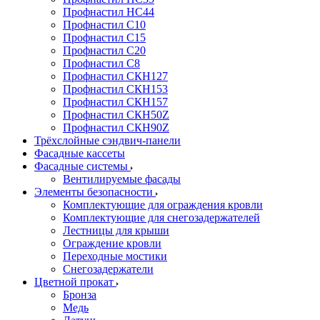
Профнастил НС44
Профнастил С10
Профнастил С15
Профнастил С20
Профнастил С8
Профнастил СКН127
Профнастил СКН153
Профнастил СКН157
Профнастил СКН50Z
Профнастил СКН90Z
Трёхслойные сэндвич-панели
Фасадные кассеты
Фасадные системы
Вентилируемые фасады
Элементы безопасности
Комплектующие для ограждения кровли
Комплектующие для снегозадержателей
Лестницы для крыши
Ограждение кровли
Переходные мостики
Снегозадержатели
Цветной прокат
Бронза
Медь