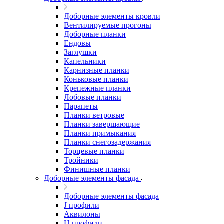
Доборные элементы кровли
Вентилируемые прогоны
Доборные планки
Ендовы
Заглушки
Капельники
Карнизные планки
Коньковые планки
Крепежные планки
Лобовые планки
Парапеты
Планки ветровые
Планки завершающие
Планки примыкания
Планки снегозадержания
Торцевые планки
Тройники
Финишные планки
Доборные элементы фасада
Доборные элементы фасада
J профили
Аквилоны
Н профили