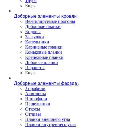
Труба
Еще
Доборные элементы кровли
Вентилируемые прогоны
Доборные планки
Ендовы
Заглушки
Капельники
Карнизные планки
Коньковые планки
Крепежные планки
Лобовые планки
Парапеты
Еще
Доборные элементы фасада
J профили
Аквилоны
Н профили
Нащельники
Откосы
Отливы
Планки внешнего угла
Планки внутреннего угла