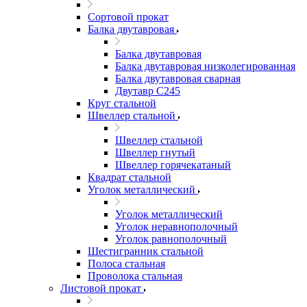
Сортовой прокат
Балка двутавровая
Балка двутавровая
Балка двутавровая низколегированная
Балка двутавровая сварная
Двутавр С245
Круг стальной
Швеллер стальной
Швеллер стальной
Швеллер гнутый
Швеллер горячекатаный
Квадрат стальной
Уголок металлический
Уголок металлический
Уголок неравнополочный
Уголок равнополочный
Шестигранник стальной
Полоса стальная
Проволока стальная
Листовой прокат