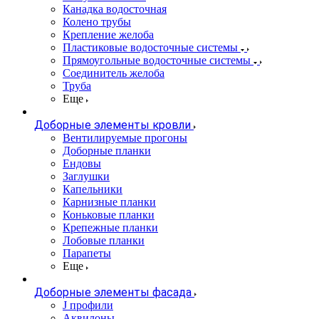
Канадка водосточная
Колено трубы
Крепление желоба
Пластиковые водосточные системы
Прямоугольные водосточные системы
Соединитель желоба
Труба
Еще
Доборные элементы кровли
Вентилируемые прогоны
Доборные планки
Ендовы
Заглушки
Капельники
Карнизные планки
Коньковые планки
Крепежные планки
Лобовые планки
Парапеты
Еще
Доборные элементы фасада
J профили
Аквилоны