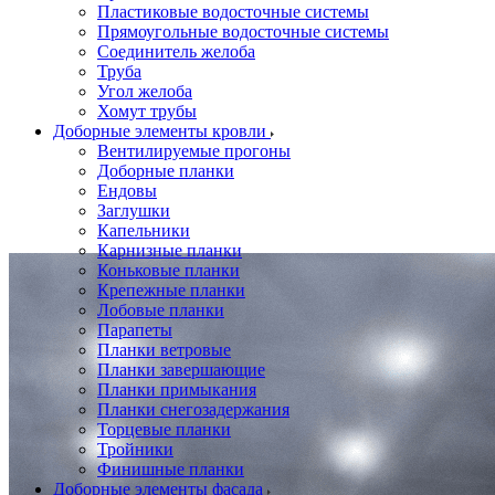
Пластиковые водосточные системы
Прямоугольные водосточные системы
Соединитель желоба
Труба
Угол желоба
Хомут трубы
Доборные элементы кровли
Вентилируемые прогоны
Доборные планки
Ендовы
Заглушки
Капельники
Карнизные планки
Коньковые планки
Крепежные планки
Лобовые планки
Парапеты
Планки ветровые
Планки завершающие
Планки примыкания
Планки снегозадержания
Торцевые планки
Тройники
Финишные планки
Доборные элементы фасада