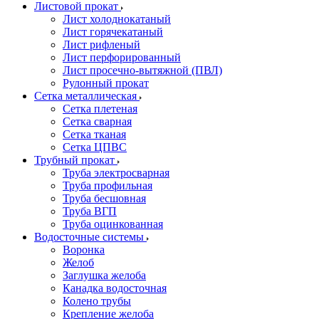
Листовой прокат
Лист холоднокатаный
Лист горячекатаный
Лист рифленый
Лист перфорированный
Лист просечно-вытяжной (ПВЛ)
Рулонный прокат
Сетка металлическая
Сетка плетеная
Сетка сварная
Сетка тканая
Сетка ЦПВС
Трубный прокат
Труба электросварная
Труба профильная
Труба бесшовная
Труба ВГП
Труба оцинкованная
Водосточные системы
Воронка
Желоб
Заглушка желоба
Канадка водосточная
Колено трубы
Крепление желоба