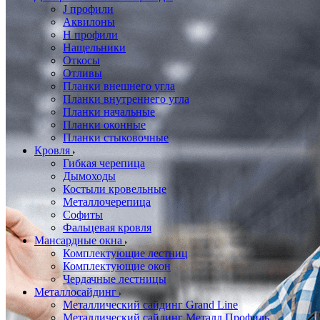
J профили
Аквилоны
Н профили
Нащельники
Откосы
Отливы
Планки внешнего угла
Планки внутреннего угла
Планки начальные
Планки оконные
Планки стыковочные
Кровля
Гибкая черепица
Дымоходы
Костыли кровельные
Металлочерепица
Софиты
Фальцевая кровля
Мансардные окна
Комплектующие лестниц
Комплектующие окон
Чердачные лестницы
Металлосайдинг
Металлический сайдинг Grand Line
Металлический сайдинг Металл Профиль