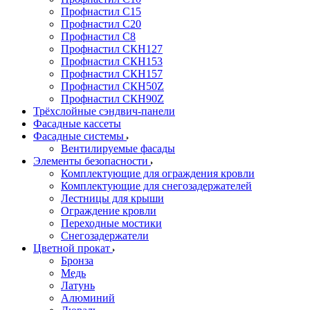
Профнастил С15
Профнастил С20
Профнастил С8
Профнастил СКН127
Профнастил СКН153
Профнастил СКН157
Профнастил СКН50Z
Профнастил СКН90Z
Трёхслойные сэндвич-панели
Фасадные кассеты
Фасадные системы
Вентилируемые фасады
Элементы безопасности
Комплектующие для ограждения кровли
Комплектующие для снегозадержателей
Лестницы для крыши
Ограждение кровли
Переходные мостики
Снегозадержатели
Цветной прокат
Бронза
Медь
Латунь
Алюминий