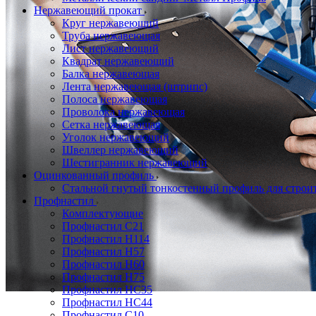
Нержавеющий прокат
Круг нержавеющий
Труба нержавеющая
Лист нержавеющий
Квадрат нержавеющий
Балка нержавеющая
Лента нержавеющая (штрипс)
Полоса нержавеющая
Проволока нержавеющая
Сетка нержавеющая
Уголок нержавеющий
Швеллер нержавеющий
Шестигранник нержавеющий
Оцинкованный профиль
Стальной гнутый тонкостенный профиль для строи
Профнастил
Комплектующие
Профнастил C21
Профнастил Н114
Профнастил Н57
Профнастил Н60
Профнастил Н75
Профнастил НС35
Профнастил НС44
Профнастил С10