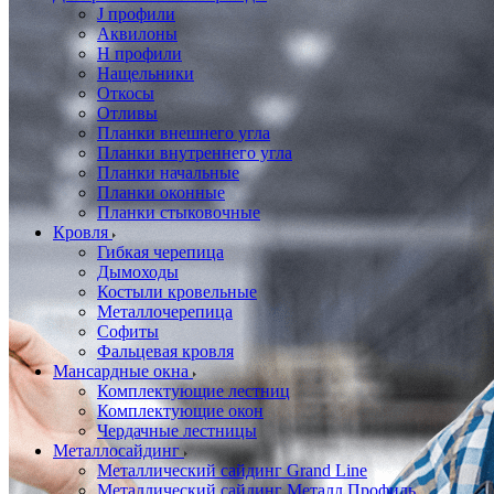
J профили
Аквилоны
Н профили
Нащельники
Откосы
Отливы
Планки внешнего угла
Планки внутреннего угла
Планки начальные
Планки оконные
Планки стыковочные
Кровля
Гибкая черепица
Дымоходы
Костыли кровельные
Металлочерепица
Софиты
Фальцевая кровля
Мансардные окна
Комплектующие лестниц
Комплектующие окон
Чердачные лестницы
Металлосайдинг
Металлический сайдинг Grand Line
Металлический сайдинг Металл Профиль