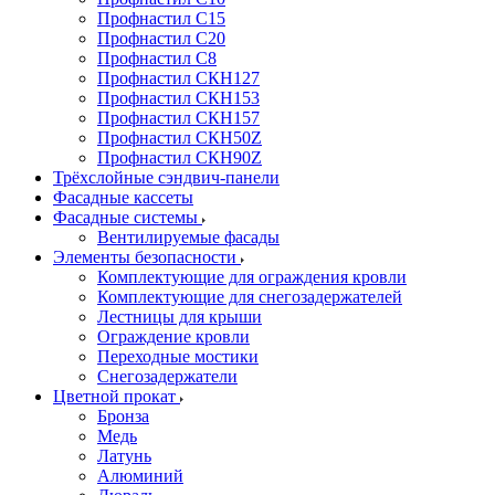
Профнастил С15
Профнастил С20
Профнастил С8
Профнастил СКН127
Профнастил СКН153
Профнастил СКН157
Профнастил СКН50Z
Профнастил СКН90Z
Трёхслойные сэндвич-панели
Фасадные кассеты
Фасадные системы
Вентилируемые фасады
Элементы безопасности
Комплектующие для ограждения кровли
Комплектующие для снегозадержателей
Лестницы для крыши
Ограждение кровли
Переходные мостики
Снегозадержатели
Цветной прокат
Бронза
Медь
Латунь
Алюминий