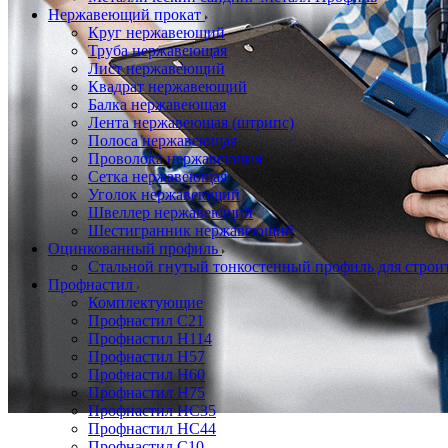
Нержавеющий прокат
Круг нержавеющий
Труба нержавеющая
Лист нержавеющий
Квадрат нержавеющий
Балка нержавеющая
Лента нержавеющая (штрипс)
Полоса нержавеющая
Проволока нержавеющая
Сетка нержавеющая
Уголок нержавеющий
Швеллер нержавеющий
Шестигранник нержавеющий
Оцинкованный профиль
Стальной гнутый тонкостенный профиль для строи
Профнастил
Комплектующие
Профнастил C21
Профнастил Н114
Профнастил Н57
Профнастил Н60
Профнастил Н75
Профнастил НС35
Профнастил НС44
Профнастил С10