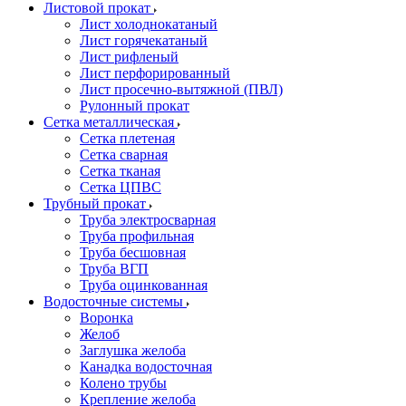
Листовой прокат
Лист холоднокатаный
Лист горячекатаный
Лист рифленый
Лист перфорированный
Лист просечно-вытяжной (ПВЛ)
Рулонный прокат
Сетка металлическая
Сетка плетеная
Сетка сварная
Сетка тканая
Сетка ЦПВС
Трубный прокат
Труба электросварная
Труба профильная
Труба бесшовная
Труба ВГП
Труба оцинкованная
Водосточные системы
Воронка
Желоб
Заглушка желоба
Канадка водосточная
Колено трубы
Крепление желоба