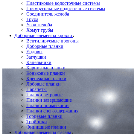
Пластиковые водосточные системы
Прямоугольные водосточные системы
Соединитель желоба
Труба
Угол желоба
Хомут трубы
Доборные элементы кровли
Вентилируемые прогоны
Доборные планки
Ендовы
Заглушки
Капельники
Карнизные планки
Коньковые планки
Крепежные планки
Лобовые планки
Парапеты
Планки ветровые
Планки завершающие
Планки примыкания
Планки снегозадержания
Торцевые планки
Тройники
Финишные планки
Доборные элементы фасада