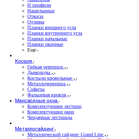
Н профили
Нащельники
Откосы
Отливы
Планки внешнего угла
Планки внутреннего угла
Планки начальные
Планки оконные
Еще
Кровля
Гибкая черепица
Дымоходы
Костыли кровельные
Металлочерепица
Софиты
Фальцевая кровля
Мансардные окна
Комплектующие лестниц
Комплектующие окон
Чердачные лестницы
Металлосайдинг
Металлический сайдинг Grand Line