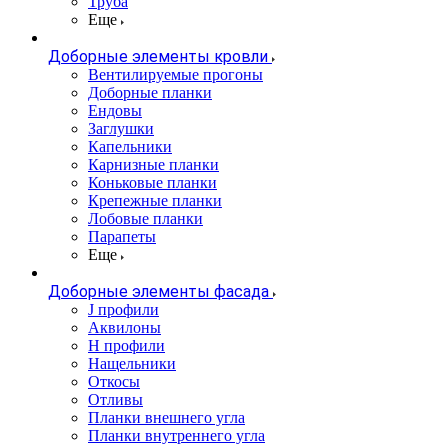
Труба
Еще
Доборные элементы кровли
Вентилируемые прогоны
Доборные планки
Ендовы
Заглушки
Капельники
Карнизные планки
Коньковые планки
Крепежные планки
Лобовые планки
Парапеты
Еще
Доборные элементы фасада
J профили
Аквилоны
Н профили
Нащельники
Откосы
Отливы
Планки внешнего угла
Планки внутреннего угла