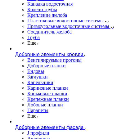
Канадка водосточная
Колено трубы
Крепление желоба
Пластиковые водосточные системы
Прямоугольные водосточные системы
Соединитель желоба
Труба
Еще
Доборные элементы кровли
Вентилируемые прогоны
Доборные планки
Ендовы
Заглушки
Капельники
Карнизные планки
Коньковые планки
Крепежные планки
Лобовые планки
Парапеты
Еще
Доборные элементы фасада
J профили
Аквилоны