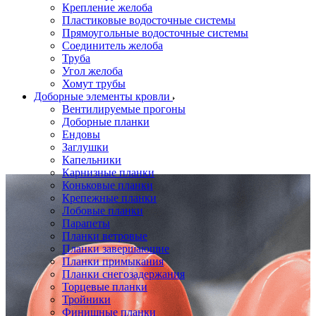
Крепление желоба
Пластиковые водосточные системы
Прямоугольные водосточные системы
Соединитель желоба
Труба
Угол желоба
Хомут трубы
Доборные элементы кровли
Вентилируемые прогоны
Доборные планки
Ендовы
Заглушки
Капельники
Карнизные планки
Коньковые планки
Крепежные планки
Лобовые планки
Парапеты
Планки ветровые
Планки завершающие
Планки примыкания
Планки снегозадержания
Торцевые планки
Тройники
Финишные планки