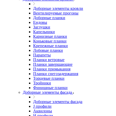
Доборные элементы кровли
Вентилируемые прогоны
Доборные планки
Ендовы
Заглушки
Капельники
Карнизные планки
Коньковые планки
Крепежные планки
Лобовые планки
Парапеты
Планки ветровые
Планки завершающие
Планки примыкания
Планки снегозадержания
Торцевые планки
Тройники
Финишные планки
Доборные элементы фасада
Доборные элементы фасада
J профили
Аквилоны
Н профили