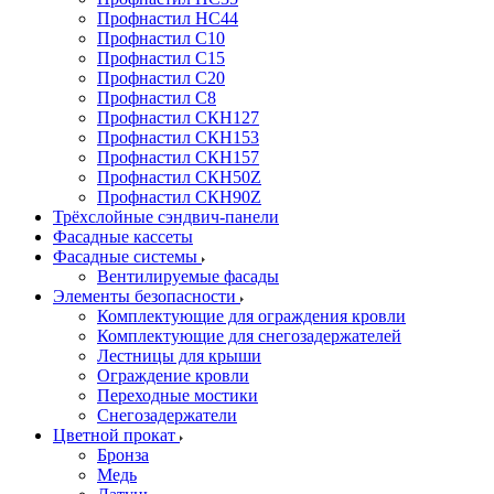
Профнастил НС44
Профнастил С10
Профнастил С15
Профнастил С20
Профнастил С8
Профнастил СКН127
Профнастил СКН153
Профнастил СКН157
Профнастил СКН50Z
Профнастил СКН90Z
Трёхслойные сэндвич-панели
Фасадные кассеты
Фасадные системы
Вентилируемые фасады
Элементы безопасности
Комплектующие для ограждения кровли
Комплектующие для снегозадержателей
Лестницы для крыши
Ограждение кровли
Переходные мостики
Снегозадержатели
Цветной прокат
Бронза
Медь