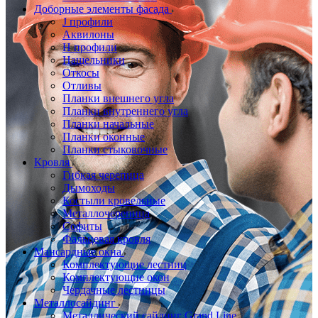
Доборные элементы фасада
J профили
Аквилоны
Н профили
Нащельники
Откосы
Отливы
Планки внешнего угла
Планки внутреннего угла
Планки начальные
Планки оконные
Планки стыковочные
Кровля
Гибкая черепица
Дымоходы
Костыли кровельные
Металлочерепица
Софиты
Фальцевая кровля
Мансардные окна
Комплектующие лестниц
Комплектующие окон
Чердачные лестницы
Металлосайдинг
Металлический сайдинг Grand Line