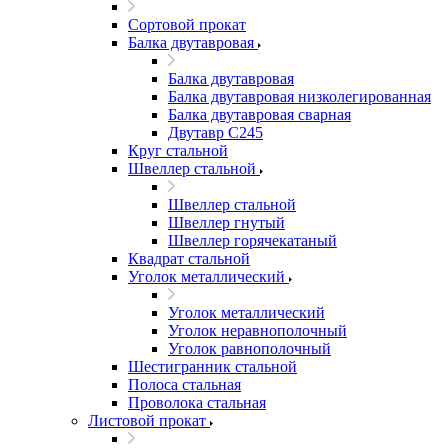
Сортовой прокат
Балка двутавровая
Балка двутавровая
Балка двутавровая низколегированная
Балка двутавровая сварная
Двутавр С245
Круг стальной
Швеллер стальной
Швеллер стальной
Швеллер гнутый
Швеллер горячекатаный
Квадрат стальной
Уголок металлический
Уголок металлический
Уголок неравнополочный
Уголок равнополочный
Шестигранник стальной
Полоса стальная
Проволока стальная
Листовой прокат