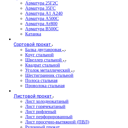
Арматура 25Г2С
Арматура 35ГС
Арматура А1 А240
Арматура А500С
Арматура Ат800
Арматура В500С
Катанка
Сортовой прокат
Балка двутавровая
Круг стальной
Швеллер стальной
Квадрат стальной
Уголок металлический
Шестигранник стальной
Полоса стальная
Проволока стальная
Листовой прокат
Лист холоднокатаный
Лист горячекатаный
Лист рифленый
Лист перфорированный
Лист просечно-вытяжной (ПВЛ)
Рулонный прокат