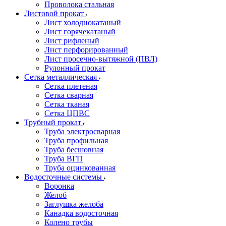
Проволока стальная
Листовой прокат
Лист холоднокатаный
Лист горячекатаный
Лист рифленый
Лист перфорированный
Лист просечно-вытяжной (ПВЛ)
Рулонный прокат
Сетка металлическая
Сетка плетеная
Сетка сварная
Сетка тканая
Сетка ЦПВС
Трубный прокат
Труба электросварная
Труба профильная
Труба бесшовная
Труба ВГП
Труба оцинкованная
Водосточные системы
Воронка
Желоб
Заглушка желоба
Канадка водосточная
Колено трубы