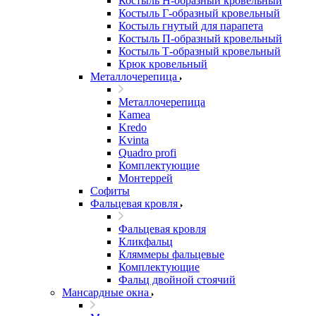
Костыль H-образный кровельный
Костыль Г-образный кровельный
Костыль гнутый для парапета
Костыль П-образный кровельный
Костыль Т-образный кровельный
Крюк кровельный
Металлочерепица
Металлочерепица
Kamea
Kredo
Kvinta
Quadro profi
Комплектующие
Монтеррей
Софиты
Фальцевая кровля
Фальцевая кровля
Кликфальц
Кляммеры фальцевые
Комплектующие
Фальц двойной стоячий
Мансардные окна