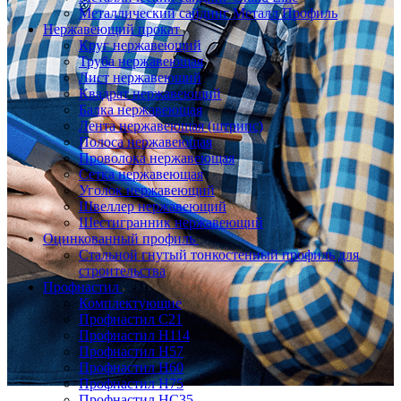
Металлический сайдинг Металл Профиль
Нержавеющий прокат
Круг нержавеющий
Труба нержавеющая
Лист нержавеющий
Квадрат нержавеющий
Балка нержавеющая
Лента нержавеющая (штрипс)
Полоса нержавеющая
Проволока нержавеющая
Сетка нержавеющая
Уголок нержавеющий
Швеллер нержавеющий
Шестигранник нержавеющий
Оцинкованный профиль
Стальной гнутый тонкостенный профиль для
строительства
Профнастил
Комплектующие
Профнастил C21
Профнастил Н114
Профнастил Н57
Профнастил Н60
Профнастил Н75
Профнастил НС35