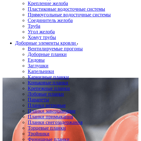
Крепление желоба
Пластиковые водосточные системы
Прямоугольные водосточные системы
Соединитель желоба
Труба
Угол желоба
Хомут трубы
Доборные элементы кровли
Вентилируемые прогоны
Доборные планки
Ендовы
Заглушки
Капельники
Карнизные планки
Коньковые планки
Крепежные планки
Лобовые планки
Парапеты
Планки ветровые
Планки завершающие
Планки примыкания
Планки снегозадержания
Торцевые планки
Тройники
Финишные планки