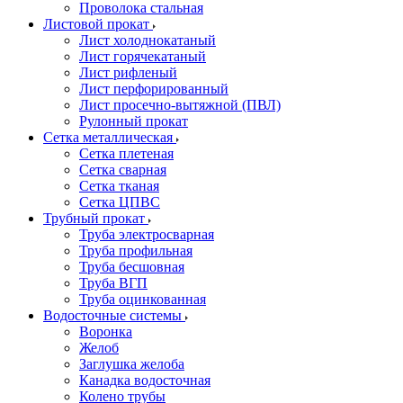
Проволока стальная
Листовой прокат
Лист холоднокатаный
Лист горячекатаный
Лист рифленый
Лист перфорированный
Лист просечно-вытяжной (ПВЛ)
Рулонный прокат
Сетка металлическая
Сетка плетеная
Сетка сварная
Сетка тканая
Сетка ЦПВС
Трубный прокат
Труба электросварная
Труба профильная
Труба бесшовная
Труба ВГП
Труба оцинкованная
Водосточные системы
Воронка
Желоб
Заглушка желоба
Канадка водосточная
Колено трубы