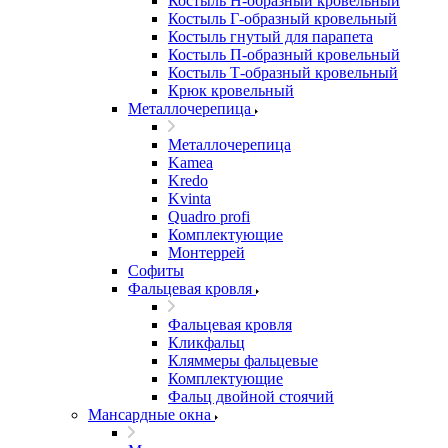
Костыль H-образный кровельный
Костыль Г-образный кровельный
Костыль гнутый для парапета
Костыль П-образный кровельный
Костыль Т-образный кровельный
Крюк кровельный
Металлочерепица
Металлочерепица
Kamea
Kredo
Kvinta
Quadro profi
Комплектующие
Монтеррей
Софиты
Фальцевая кровля
Фальцевая кровля
Кликфальц
Кляммеры фальцевые
Комплектующие
Фальц двойной стоячий
Мансардные окна