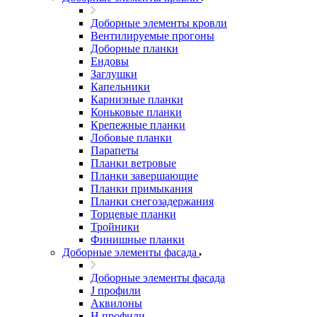
Доборные элементы кровли
Вентилируемые прогоны
Доборные планки
Ендовы
Заглушки
Капельники
Карнизные планки
Коньковые планки
Крепежные планки
Лобовые планки
Парапеты
Планки ветровые
Планки завершающие
Планки примыкания
Планки снегозадержания
Торцевые планки
Тройники
Финишные планки
Доборные элементы фасада
Доборные элементы фасада
J профили
Аквилоны
Н профили