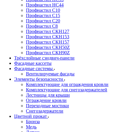
Профнастил НС44
Профнастил С10
Профнастил С15
Профнастил С20
Профнастил С8
Профнастил СКН127
Профнастил СКН153
Профнастил СКН157
Профнастил СКН50Z
Профнастил СКН90Z
Трёхслойные сэндвич-панели
Фасадные кассеты
Фасадные системы
Вентилируемые фасады
Элементы безопасности
Комплектующие для ограждения кровли
Комплектующие для снегозадержателей
Лестницы для крыши
Ограждение кровли
Переходные мостики
Снегозадержатели
Цветной прокат
Бронза
Медь