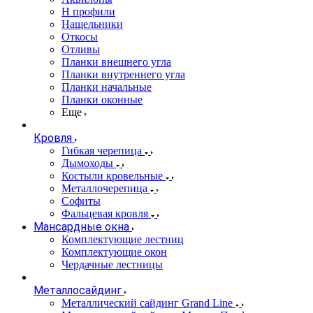
Н профили
Нащельники
Откосы
Отливы
Планки внешнего угла
Планки внутреннего угла
Планки начальные
Планки оконные
Еще
Кровля
Гибкая черепица
Дымоходы
Костыли кровельные
Металлочерепица
Софиты
Фальцевая кровля
Мансардные окна
Комплектующие лестниц
Комплектующие окон
Чердачные лестницы
Металлосайдинг
Металлический сайдинг Grand Line