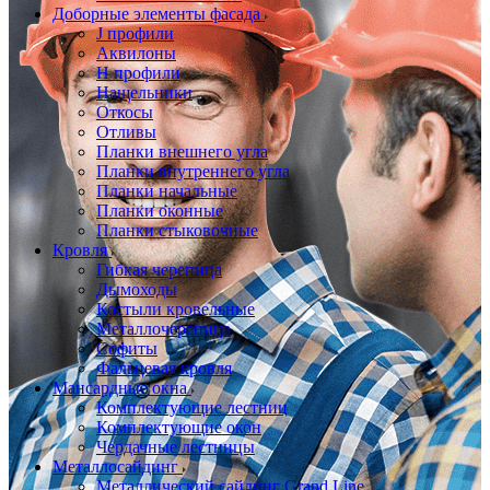
Доборные элементы фасада
J профили
Аквилоны
Н профили
Нащельники
Откосы
Отливы
Планки внешнего угла
Планки внутреннего угла
Планки начальные
Планки оконные
Планки стыковочные
Кровля
Гибкая черепица
Дымоходы
Костыли кровельные
Металлочерепица
Софиты
Фальцевая кровля
Мансардные окна
Комплектующие лестниц
Комплектующие окон
Чердачные лестницы
Металлосайдинг
Металлический сайдинг Grand Line