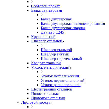
Сортовой прокат
Балка двутавровая
Балка двутавровая
Балка двутавровая низколегированная
Балка двутавровая сварная
Двутавр С245
Круг стальной
Швеллер стальной
Швеллер стальной
Швеллер гнутый
Швеллер горячекатаный
Квадрат стальной
Уголок металлический
Уголок металлический
Уголок неравнополочный
Уголок равнополочный
Шестигранник стальной
Полоса стальная
Проволока стальная
Листовой прокат