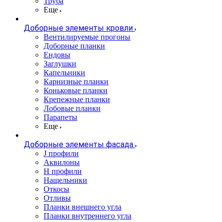
Труба
Еще
Доборные элементы кровли
Вентилируемые прогоны
Доборные планки
Ендовы
Заглушки
Капельники
Карнизные планки
Коньковые планки
Крепежные планки
Лобовые планки
Парапеты
Еще
Доборные элементы фасада
J профили
Аквилоны
Н профили
Нащельники
Откосы
Отливы
Планки внешнего угла
Планки внутреннего угла