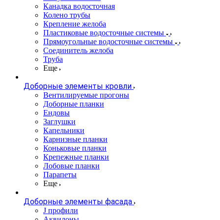
Канадка водосточная
Колено трубы
Крепление желоба
Пластиковые водосточные системы
Прямоугольные водосточные системы
Соединитель желоба
Труба
Еще
Доборные элементы кровли
Вентилируемые прогоны
Доборные планки
Ендовы
Заглушки
Капельники
Карнизные планки
Коньковые планки
Крепежные планки
Лобовые планки
Парапеты
Еще
Доборные элементы фасада
J профили
Аквилоны