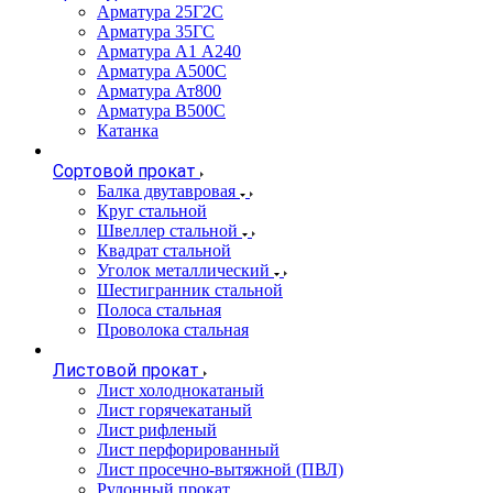
Арматура 25Г2С
Арматура 35ГС
Арматура А1 А240
Арматура А500С
Арматура Ат800
Арматура В500С
Катанка
Сортовой прокат
Балка двутавровая
Круг стальной
Швеллер стальной
Квадрат стальной
Уголок металлический
Шестигранник стальной
Полоса стальная
Проволока стальная
Листовой прокат
Лист холоднокатаный
Лист горячекатаный
Лист рифленый
Лист перфорированный
Лист просечно-вытяжной (ПВЛ)
Рулонный прокат