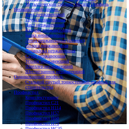
Металлический сайдинг Металл Профиль
Нержавеющий прокат
Круг нержавеющий
Труба нержавеющая
Лист нержавеющий
Квадрат нержавеющий
Балка нержавеющая
Лента нержавеющая (штрипс)
Полоса нержавеющая
Проволока нержавеющая
Сетка нержавеющая
Уголок нержавеющий
Швеллер нержавеющий
Шестигранник нержавеющий
Оцинкованный профиль
Стальной гнутый тонкостенный профиль для
строительства
Профнастил
Комплектующие
Профнастил C21
Профнастил Н114
Профнастил Н57
Профнастил Н60
Профнастил Н75
Профнастил НС35