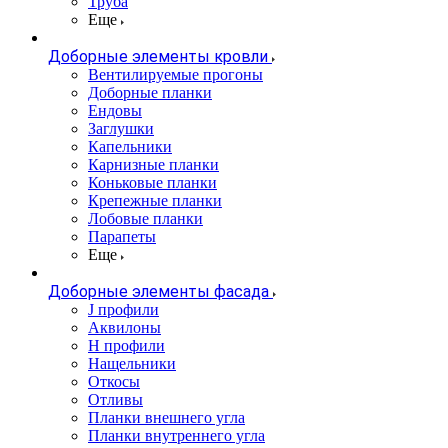
Труба
Еще
Доборные элементы кровли
Вентилируемые прогоны
Доборные планки
Ендовы
Заглушки
Капельники
Карнизные планки
Коньковые планки
Крепежные планки
Лобовые планки
Парапеты
Еще
Доборные элементы фасада
J профили
Аквилоны
Н профили
Нащельники
Откосы
Отливы
Планки внешнего угла
Планки внутреннего угла