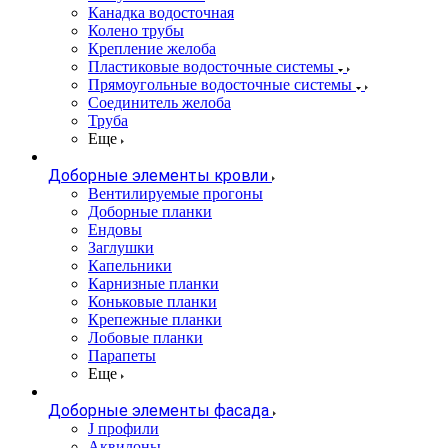
Канадка водосточная
Колено трубы
Крепление желоба
Пластиковые водосточные системы
Прямоугольные водосточные системы
Соединитель желоба
Труба
Еще
Доборные элементы кровли
Вентилируемые прогоны
Доборные планки
Ендовы
Заглушки
Капельники
Карнизные планки
Коньковые планки
Крепежные планки
Лобовые планки
Парапеты
Еще
Доборные элементы фасада
J профили
Аквилоны