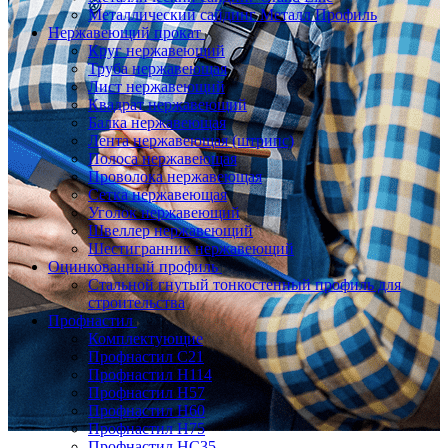
Металлический сайдинг Металл Профиль
Нержавеющий прокат
Круг нержавеющий
Труба нержавеющая
Лист нержавеющий
Квадрат нержавеющий
Балка нержавеющая
Лента нержавеющая (штрипс)
Полоса нержавеющая
Проволока нержавеющая
Сетка нержавеющая
Уголок нержавеющий
Швеллер нержавеющий
Шестигранник нержавеющий
Оцинкованный профиль
Стальной гнутый тонкостенный профиль для
строительства
Профнастил
Комплектующие
Профнастил C21
Профнастил Н114
Профнастил Н57
Профнастил Н60
Профнастил Н75
Профнастил НС35