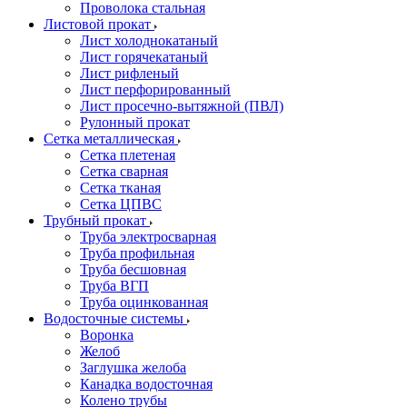
Проволока стальная
Листовой прокат
Лист холоднокатаный
Лист горячекатаный
Лист рифленый
Лист перфорированный
Лист просечно-вытяжной (ПВЛ)
Рулонный прокат
Сетка металлическая
Сетка плетеная
Сетка сварная
Сетка тканая
Сетка ЦПВС
Трубный прокат
Труба электросварная
Труба профильная
Труба бесшовная
Труба ВГП
Труба оцинкованная
Водосточные системы
Воронка
Желоб
Заглушка желоба
Канадка водосточная
Колено трубы