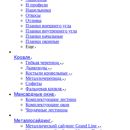
Н профили
Нащельники
Откосы
Отливы
Планки внешнего угла
Планки внутреннего угла
Планки начальные
Планки оконные
Еще
Кровля
Гибкая черепица
Дымоходы
Костыли кровельные
Металлочерепица
Софиты
Фальцевая кровля
Мансардные окна
Комплектующие лестниц
Комплектующие окон
Чердачные лестницы
Металлосайдинг
Металлический сайдинг Grand Line