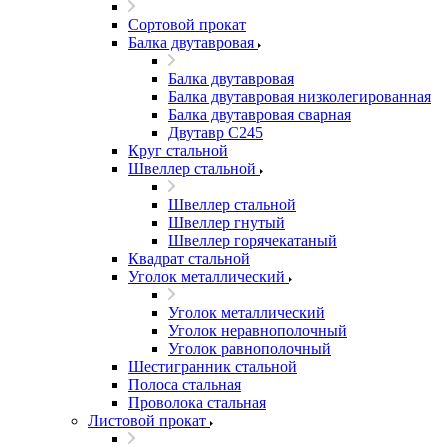
Сортовой прокат
Балка двутавровая
Балка двутавровая
Балка двутавровая низколегированная
Балка двутавровая сварная
Двутавр С245
Круг стальной
Швеллер стальной
Швеллер стальной
Швеллер гнутый
Швеллер горячекатаный
Квадрат стальной
Уголок металлический
Уголок металлический
Уголок неравнополочный
Уголок равнополочный
Шестигранник стальной
Полоса стальная
Проволока стальная
Листовой прокат