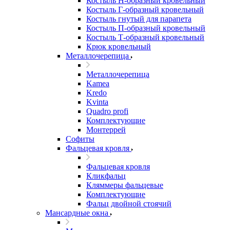
Костыль H-образный кровельный
Костыль Г-образный кровельный
Костыль гнутый для парапета
Костыль П-образный кровельный
Костыль Т-образный кровельный
Крюк кровельный
Металлочерепица
Металлочерепица
Kamea
Kredo
Kvinta
Quadro profi
Комплектующие
Монтеррей
Софиты
Фальцевая кровля
Фальцевая кровля
Кликфальц
Кляммеры фальцевые
Комплектующие
Фальц двойной стоячий
Мансардные окна