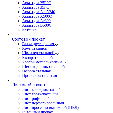
Арматура 25Г2С
Арматура 35ГС
Арматура А1 А240
Арматура А500С
Арматура Ат800
Арматура В500С
Катанка
Сортовой прокат
Балка двутавровая
Круг стальной
Швеллер стальной
Квадрат стальной
Уголок металлический
Шестигранник стальной
Полоса стальная
Проволока стальная
Листовой прокат
Лист холоднокатаный
Лист горячекатаный
Лист рифленый
Лист перфорированный
Лист просечно-вытяжной (ПВЛ)
Рулонный прокат