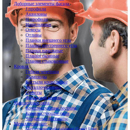
Доборные элементы фасада
J профили
Аквилоны
Н профили
Нащельники
Откосы
Отливы
Планки внешнего угла
Планки внутреннего угла
Планки начальные
Планки оконные
Планки стыковочные
Кровля
Гибкая черепица
Дымоходы
Костыли кровельные
Металлочерепица
Софиты
Фальцевая кровля
Мансардные окна
Комплектующие лестниц
Комплектующие окон
Чердачные лестницы
Металлосайдинг
Металлический сайдинг Grand Line