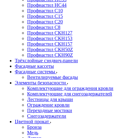
Профнастил НС44
Профнастил С10
Профнастил С15
Профнастил С20
Профнастил С8
Профнастил СКН127
Профнастил СКН153
Профнастил СКН157
Профнастил СКН50Z
Профнастил СКН90Z
Трёхслойные сэндвич-панели
Фасадные кассеты
Фасадные системы
Вентилируемые фасады
Элементы безопасности
Комплектующие для ограждения кровли
Комплектующие для снегозадержателей
Лестницы для крыши
Ограждение кровли
Переходные мостики
Снегозадержатели
Цветной прокат
Бронза
Медь