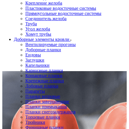
Крепление желоба
Пластиковые водосточные системы
Прямоугольные водосточные системы
Соединитель желоба
Труба
Угол желоба
Хомут трубы
Доборные элементы кровли
Вентилируемые прогоны
Доборные планки
Ендовы
Заглушки
Капельники
Карнизные планки
Коньковые планки
Крепежные планки
Лобовые планки
Парапеты
Планки ветровые
Планки завершающие
Планки примыкания
Планки снегозадержания
Торцевые планки
Тройники
Финишные планки