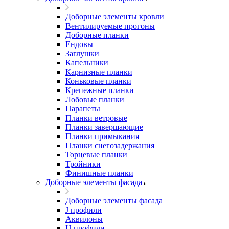
Доборные элементы кровли
Вентилируемые прогоны
Доборные планки
Ендовы
Заглушки
Капельники
Карнизные планки
Коньковые планки
Крепежные планки
Лобовые планки
Парапеты
Планки ветровые
Планки завершающие
Планки примыкания
Планки снегозадержания
Торцевые планки
Тройники
Финишные планки
Доборные элементы фасада
Доборные элементы фасада
J профили
Аквилоны
Н профили