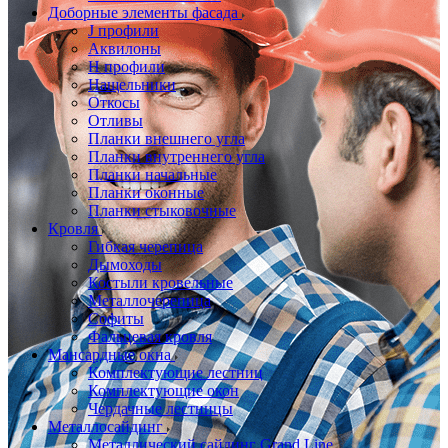
Доборные элементы фасада
J профили
Аквилоны
Н профили
Нащельники
Откосы
Отливы
Планки внешнего угла
Планки внутреннего угла
Планки начальные
Планки оконные
Планки стыковочные
Кровля
Гибкая черепица
Дымоходы
Костыли кровельные
Металлочерепица
Софиты
Фальцевая кровля
Мансардные окна
Комплектующие лестниц
Комплектующие окон
Чердачные лестницы
Металлосайдинг
Металлический сайдинг Grand Line