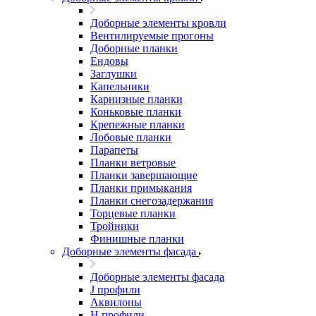
Доборные элементы кровли
Вентилируемые прогоны
Доборные планки
Ендовы
Заглушки
Капельники
Карнизные планки
Коньковые планки
Крепежные планки
Лобовые планки
Парапеты
Планки ветровые
Планки завершающие
Планки примыкания
Планки снегозадержания
Торцевые планки
Тройники
Финишные планки
Доборные элементы фасада
Доборные элементы фасада
J профили
Аквилоны
Н профили