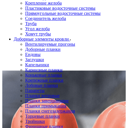
Крепление желоба
Пластиковые водосточные системы
Прямоугольные водосточные системы
Соединитель желоба
Труба
Угол желоба
Хомут трубы
Доборные элементы кровли
Вентилируемые прогоны
Доборные планки
Ендовы
Заглушки
Капельники
Карнизные планки
Коньковые планки
Крепежные планки
Лобовые планки
Парапеты
Планки ветровые
Планки завершающие
Планки примыкания
Планки снегозадержания
Торцевые планки
Тройники
Финишные планки