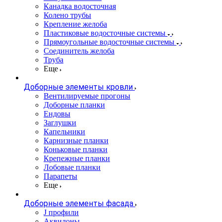
Канадка водосточная
Колено трубы
Крепление желоба
Пластиковые водосточные системы
Прямоугольные водосточные системы
Соединитель желоба
Труба
Еще
Доборные элементы кровли
Вентилируемые прогоны
Доборные планки
Ендовы
Заглушки
Капельники
Карнизные планки
Коньковые планки
Крепежные планки
Лобовые планки
Парапеты
Еще
Доборные элементы фасада
J профили
Аквилоны