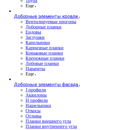
Труба
Еще
Доборные элементы кровли
Вентилируемые прогоны
Доборные планки
Ендовы
Заглушки
Капельники
Карнизные планки
Коньковые планки
Крепежные планки
Лобовые планки
Парапеты
Еще
Доборные элементы фасада
J профили
Аквилоны
Н профили
Нащельники
Откосы
Отливы
Планки внешнего угла
Планки внутреннего угла