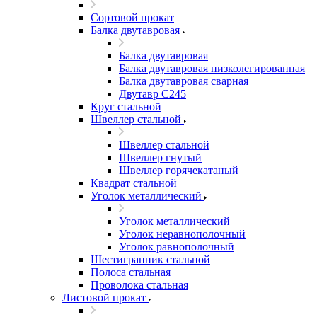
Сортовой прокат
Балка двутавровая
Балка двутавровая
Балка двутавровая низколегированная
Балка двутавровая сварная
Двутавр С245
Круг стальной
Швеллер стальной
Швеллер стальной
Швеллер гнутый
Швеллер горячекатаный
Квадрат стальной
Уголок металлический
Уголок металлический
Уголок неравнополочный
Уголок равнополочный
Шестигранник стальной
Полоса стальная
Проволока стальная
Листовой прокат