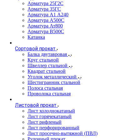
Арматура 25Г2С
Арматура 35ГС
Арматура А1 А240
Арматура А500С
Арматура Ат800
Арматура В500С
Катанка
Сортовой прокат
Балка двутавровая
Круг стальной
Швеллер стальной
Квадрат стальной
Уголок металлический
Шестигранник стальной
Полоса стальная
Проволока стальная
Листовой прокат
Лист холоднокатаный
Лист горячекатаный
Лист рифленый
Лист перфорированный
Лист просечно-вытяжной (ПВЛ)
Рулонный прокат