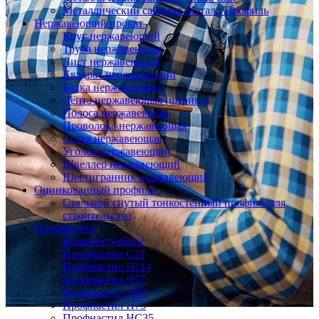
Металлический сайдинг Металл Профиль
Нержавеющий прокат
Круг нержавеющий
Труба нержавеющая
Лист нержавеющий
Квадрат нержавеющий
Балка нержавеющая
Лента нержавеющая (штрипс)
Полоса нержавеющая
Проволока нержавеющая
Сетка нержавеющая
Уголок нержавеющий
Швеллер нержавеющий
Шестигранник нержавеющий
Оцинкованный профиль
Стальной гнутый тонкостенный профиль для
строительства
Профнастил
Комплектующие
Профнастил C21
Профнастил Н114
Профнастил Н57
Профнастил Н60
Профнастил Н75
Профнастил НС35