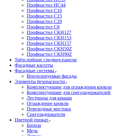
Профнастил НС44
Профнастил С10
Профнастил С15
Профнастил С20
Профнастил С8
Профнастил СКН127
Профнастил СКН153
Профнастил СКН157
Профнастил СКН50Z
Профнастил СКН90Z
Трёхслойные сэндвич-панели
Фасадные кассеты
Фасадные системы
Вентилируемые фасады
Элементы безопасности
Комплектующие для ограждения кровли
Комплектующие для снегозадержателей
Лестницы для крыши
Ограждение кровли
Переходные мостики
Снегозадержатели
Цветной прокат
Бронза
Медь