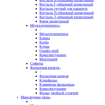
Костыль H-образный кровельный
Костыль Г-образный кровельный
Костыль гнутый для парапета
Костыль П-образный кровельный
Костыль Т-образный кровельный
Крюк кровельный
Металлочерепица
Металлочерепица
Kamea
Kredo
Kvinta
Quadro profi
Комплектующие
Монтеррей
Софиты
Фальцевая кровля
Фальцевая кровля
Кликфальц
Кляммеры фальцевые
Комплектующие
Фальц двойной стоячий
Мансардные окна