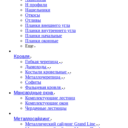
Н профили
Нащельники
Откосы
Отливы
Планки внешнего угла
Планки внутреннего угла
Планки начальные
Планки оконные
Еще
Кровля
Гибкая черепица
Дымоходы
Костыли кровельные
Металлочерепица
Софиты
Фальцевая кровля
Мансардные окна
Комплектующие лестниц
Комплектующие окон
Чердачные лестницы
Металлосайдинг
Металлический сайдинг Grand Line