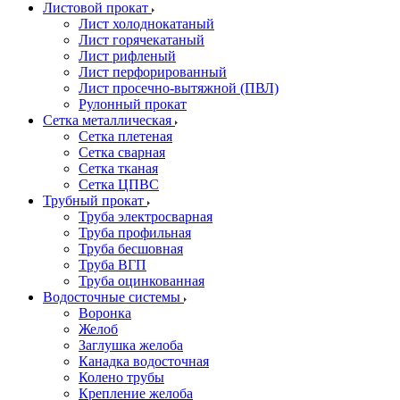
Листовой прокат
Лист холоднокатаный
Лист горячекатаный
Лист рифленый
Лист перфорированный
Лист просечно-вытяжной (ПВЛ)
Рулонный прокат
Сетка металлическая
Сетка плетеная
Сетка сварная
Сетка тканая
Сетка ЦПВС
Трубный прокат
Труба электросварная
Труба профильная
Труба бесшовная
Труба ВГП
Труба оцинкованная
Водосточные системы
Воронка
Желоб
Заглушка желоба
Канадка водосточная
Колено трубы
Крепление желоба