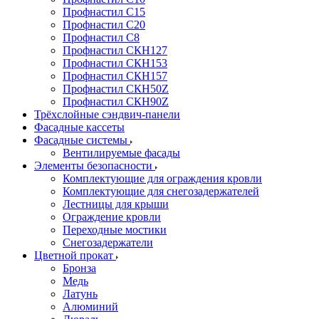
Профнастил С15
Профнастил С20
Профнастил С8
Профнастил СКН127
Профнастил СКН153
Профнастил СКН157
Профнастил СКН50Z
Профнастил СКН90Z
Трёхслойные сэндвич-панели
Фасадные кассеты
Фасадные системы
Вентилируемые фасады
Элементы безопасности
Комплектующие для ограждения кровли
Комплектующие для снегозадержателей
Лестницы для крыши
Ограждение кровли
Переходные мостики
Снегозадержатели
Цветной прокат
Бронза
Медь
Латунь
Алюминий