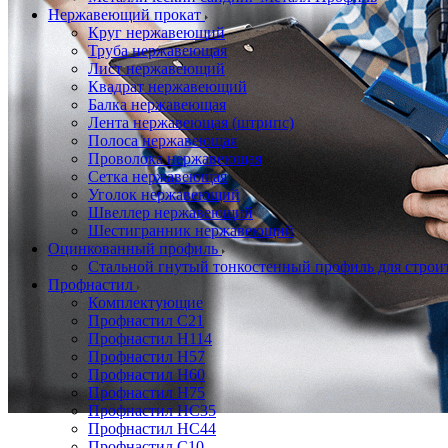
Нержавеющий прокат
Круг нержавеющий
Труба нержавеющая
Лист нержавеющий
Квадрат нержавеющий
Балка нержавеющая
Лента нержавеющая (штрипс)
Полоса нержавеющая
Проволока нержавеющая
Сетка нержавеющая
Уголок нержавеющий
Швеллер нержавеющий
Шестигранник нержавеющий
Оцинкованный профиль
Стальной гнутый тонкостенный профиль для строи
Профнастил
Комплектующие
Профнастил C21
Профнастил Н114
Профнастил Н57
Профнастил Н60
Профнастил Н75
Профнастил НС35
Профнастил НС44
Профнастил С10