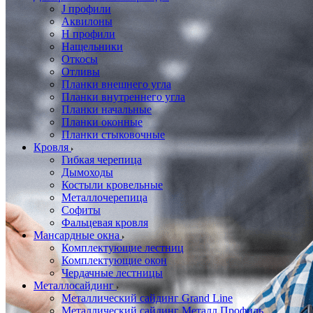
J профили
Аквилоны
Н профили
Нащельники
Откосы
Отливы
Планки внешнего угла
Планки внутреннего угла
Планки начальные
Планки оконные
Планки стыковочные
Кровля
Гибкая черепица
Дымоходы
Костыли кровельные
Металлочерепица
Софиты
Фальцевая кровля
Мансардные окна
Комплектующие лестниц
Комплектующие окон
Чердачные лестницы
Металлосайдинг
Металлический сайдинг Grand Line
Металлический сайдинг Металл Профиль