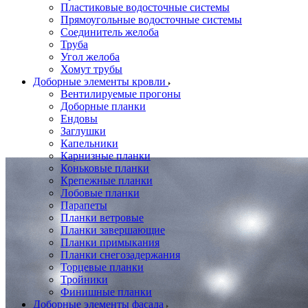
Пластиковые водосточные системы
Прямоугольные водосточные системы
Соединитель желоба
Труба
Угол желоба
Хомут трубы
Доборные элементы кровли
Вентилируемые прогоны
Доборные планки
Ендовы
Заглушки
Капельники
Карнизные планки
Коньковые планки
Крепежные планки
Лобовые планки
Парапеты
Планки ветровые
Планки завершающие
Планки примыкания
Планки снегозадержания
Торцевые планки
Тройники
Финишные планки
Доборные элементы фасада