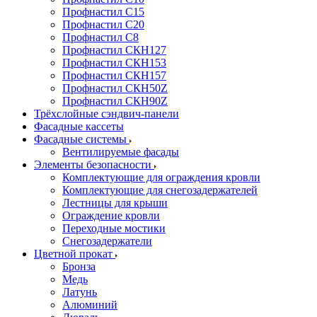
Профнастил С15
Профнастил С20
Профнастил С8
Профнастил СКН127
Профнастил СКН153
Профнастил СКН157
Профнастил СКН50Z
Профнастил СКН90Z
Трёхслойные сэндвич-панели
Фасадные кассеты
Фасадные системы
Вентилируемые фасады
Элементы безопасности
Комплектующие для ограждения кровли
Комплектующие для снегозадержателей
Лестницы для крыши
Ограждение кровли
Переходные мостики
Снегозадержатели
Цветной прокат
Бронза
Медь
Латунь
Алюминий