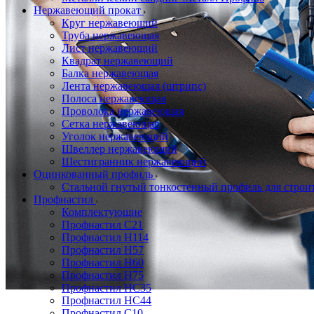
Нержавеющий прокат
Круг нержавеющий
Труба нержавеющая
Лист нержавеющий
Квадрат нержавеющий
Балка нержавеющая
Лента нержавеющая (штрипс)
Полоса нержавеющая
Проволока нержавеющая
Сетка нержавеющая
Уголок нержавеющий
Швеллер нержавеющий
Шестигранник нержавеющий
Оцинкованный профиль
Стальной гнутый тонкостенный профиль для строи
Профнастил
Комплектующие
Профнастил C21
Профнастил Н114
Профнастил Н57
Профнастил Н60
Профнастил Н75
Профнастил НС35
Профнастил НС44
Профнастил С10