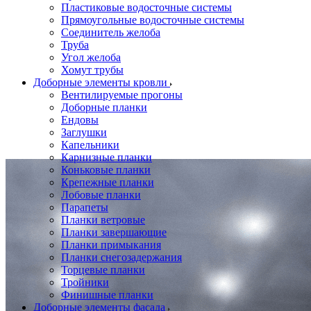
Пластиковые водосточные системы
Прямоугольные водосточные системы
Соединитель желоба
Труба
Угол желоба
Хомут трубы
Доборные элементы кровли
Вентилируемые прогоны
Доборные планки
Ендовы
Заглушки
Капельники
Карнизные планки
Коньковые планки
Крепежные планки
Лобовые планки
Парапеты
Планки ветровые
Планки завершающие
Планки примыкания
Планки снегозадержания
Торцевые планки
Тройники
Финишные планки
Доборные элементы фасада