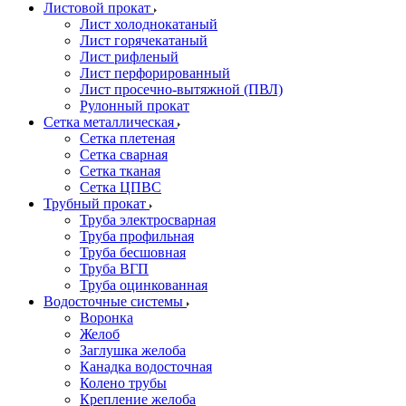
Листовой прокат
Лист холоднокатаный
Лист горячекатаный
Лист рифленый
Лист перфорированный
Лист просечно-вытяжной (ПВЛ)
Рулонный прокат
Сетка металлическая
Сетка плетеная
Сетка сварная
Сетка тканая
Сетка ЦПВС
Трубный прокат
Труба электросварная
Труба профильная
Труба бесшовная
Труба ВГП
Труба оцинкованная
Водосточные системы
Воронка
Желоб
Заглушка желоба
Канадка водосточная
Колено трубы
Крепление желоба