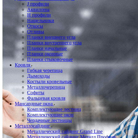
J профили
Аквилоны
Н профили
Нащельники
Откосы
Отливы
Планки внешнего угла
Планки внутреннего угла
Планки начальные
Планки оконные
Планки стыковочные
Кровля
Гибкая черепица
Дымоходы
Костыли кровельные
Металлочерепица
Софиты
Фальцевая кровля
Мансардные окна
Комплектующие лестниц
Комплектующие окон
Чердачные лестницы
Металлосайдинг
Металлический сайдинг Grand Line
Металлический сайдинг Металл Профиль