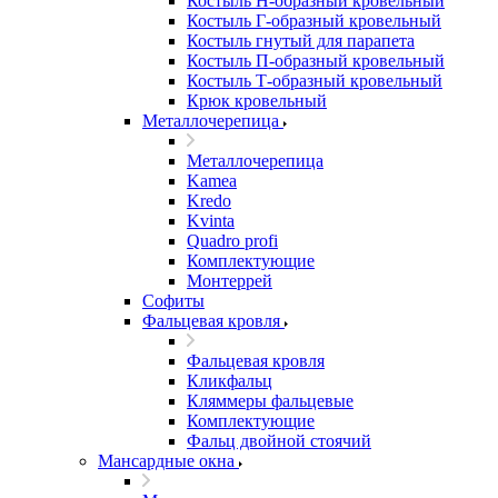
Костыль H-образный кровельный
Костыль Г-образный кровельный
Костыль гнутый для парапета
Костыль П-образный кровельный
Костыль Т-образный кровельный
Крюк кровельный
Металлочерепица
Металлочерепица
Kamea
Kredo
Kvinta
Quadro profi
Комплектующие
Монтеррей
Софиты
Фальцевая кровля
Фальцевая кровля
Кликфальц
Кляммеры фальцевые
Комплектующие
Фальц двойной стоячий
Мансардные окна