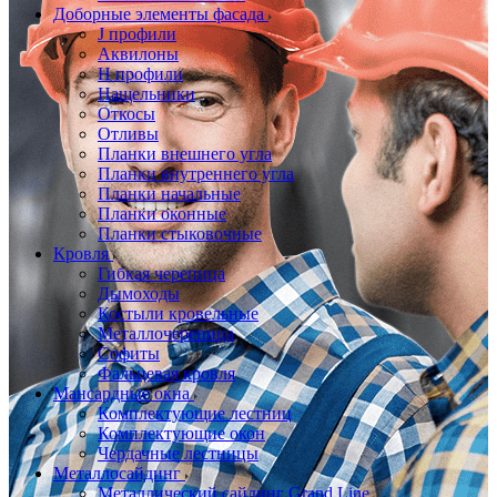
Доборные элементы фасада
J профили
Аквилоны
Н профили
Нащельники
Откосы
Отливы
Планки внешнего угла
Планки внутреннего угла
Планки начальные
Планки оконные
Планки стыковочные
Кровля
Гибкая черепица
Дымоходы
Костыли кровельные
Металлочерепица
Софиты
Фальцевая кровля
Мансардные окна
Комплектующие лестниц
Комплектующие окон
Чердачные лестницы
Металлосайдинг
Металлический сайдинг Grand Line