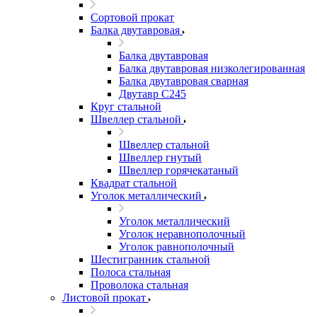
Сортовой прокат
Балка двутавровая
Балка двутавровая
Балка двутавровая низколегированная
Балка двутавровая сварная
Двутавр С245
Круг стальной
Швеллер стальной
Швеллер стальной
Швеллер гнутый
Швеллер горячекатаный
Квадрат стальной
Уголок металлический
Уголок металлический
Уголок неравнополочный
Уголок равнополочный
Шестигранник стальной
Полоса стальная
Проволока стальная
Листовой прокат