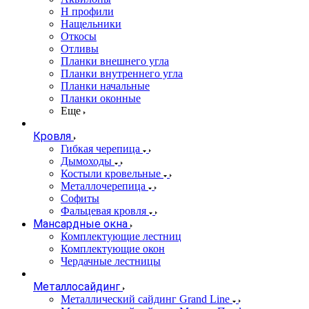
Н профили
Нащельники
Откосы
Отливы
Планки внешнего угла
Планки внутреннего угла
Планки начальные
Планки оконные
Еще
Кровля
Гибкая черепица
Дымоходы
Костыли кровельные
Металлочерепица
Софиты
Фальцевая кровля
Мансардные окна
Комплектующие лестниц
Комплектующие окон
Чердачные лестницы
Металлосайдинг
Металлический сайдинг Grand Line