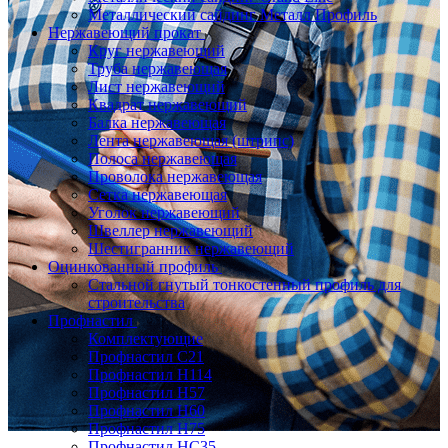
Металлический сайдинг Металл Профиль
Нержавеющий прокат
Круг нержавеющий
Труба нержавеющая
Лист нержавеющий
Квадрат нержавеющий
Балка нержавеющая
Лента нержавеющая (штрипс)
Полоса нержавеющая
Проволока нержавеющая
Сетка нержавеющая
Уголок нержавеющий
Швеллер нержавеющий
Шестигранник нержавеющий
Оцинкованный профиль
Стальной гнутый тонкостенный профиль для
строительства
Профнастил
Комплектующие
Профнастил C21
Профнастил Н114
Профнастил Н57
Профнастил Н60
Профнастил Н75
Профнастил НС35