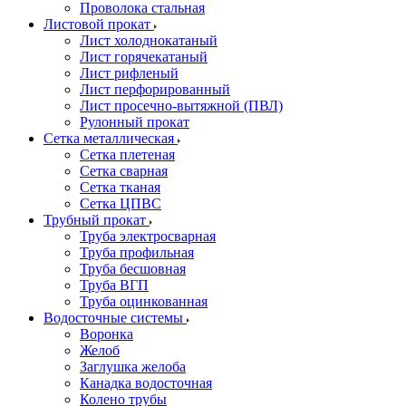
Проволока стальная
Листовой прокат
Лист холоднокатаный
Лист горячекатаный
Лист рифленый
Лист перфорированный
Лист просечно-вытяжной (ПВЛ)
Рулонный прокат
Сетка металлическая
Сетка плетеная
Сетка сварная
Сетка тканая
Сетка ЦПВС
Трубный прокат
Труба электросварная
Труба профильная
Труба бесшовная
Труба ВГП
Труба оцинкованная
Водосточные системы
Воронка
Желоб
Заглушка желоба
Канадка водосточная
Колено трубы