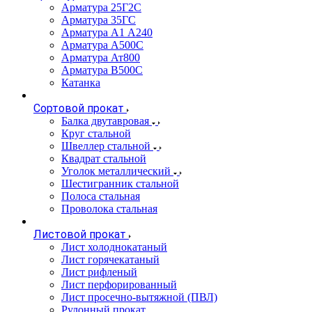
Арматура 25Г2С
Арматура 35ГС
Арматура А1 А240
Арматура А500С
Арматура Ат800
Арматура В500С
Катанка
Сортовой прокат
Балка двутавровая
Круг стальной
Швеллер стальной
Квадрат стальной
Уголок металлический
Шестигранник стальной
Полоса стальная
Проволока стальная
Листовой прокат
Лист холоднокатаный
Лист горячекатаный
Лист рифленый
Лист перфорированный
Лист просечно-вытяжной (ПВЛ)
Рулонный прокат