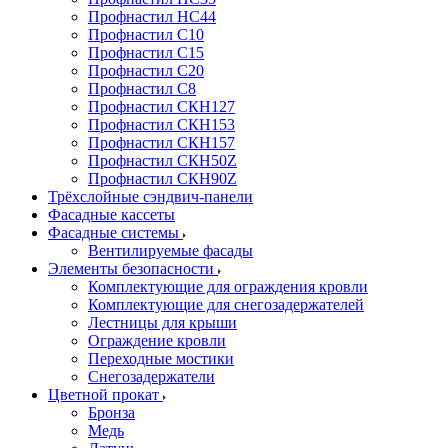
Профнастил НС44
Профнастил С10
Профнастил С15
Профнастил С20
Профнастил С8
Профнастил СКН127
Профнастил СКН153
Профнастил СКН157
Профнастил СКН50Z
Профнастил СКН90Z
Трёхслойные сэндвич-панели
Фасадные кассеты
Фасадные системы
Вентилируемые фасады
Элементы безопасности
Комплектующие для ограждения кровли
Комплектующие для снегозадержателей
Лестницы для крыши
Ограждение кровли
Переходные мостики
Снегозадержатели
Цветной прокат
Бронза
Медь