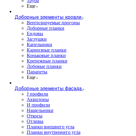
Труба
Еще
Доборные элементы кровли
Вентилируемые прогоны
Доборные планки
Ендовы
Заглушки
Капельники
Карнизные планки
Коньковые планки
Крепежные планки
Лобовые планки
Парапеты
Еще
Доборные элементы фасада
J профили
Аквилоны
Н профили
Нащельники
Откосы
Отливы
Планки внешнего угла
Планки внутреннего угла