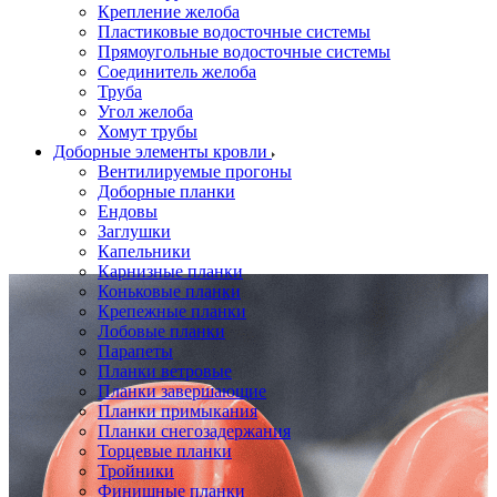
Крепление желоба
Пластиковые водосточные системы
Прямоугольные водосточные системы
Соединитель желоба
Труба
Угол желоба
Хомут трубы
Доборные элементы кровли
Вентилируемые прогоны
Доборные планки
Ендовы
Заглушки
Капельники
Карнизные планки
Коньковые планки
Крепежные планки
Лобовые планки
Парапеты
Планки ветровые
Планки завершающие
Планки примыкания
Планки снегозадержания
Торцевые планки
Тройники
Финишные планки