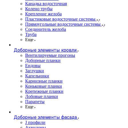
Канадка водосточная
Колено трубы
Крепление желоба
Пластиковые водосточные системы
Прямоугольные водосточные системы
Соединитель желоба
Труба
Еще
Доборные элементы кровли
Вентилируемые прогоны
Доборные планки
Ендовы
Заглушки
Капельники
Карнизные планки
Коньковые планки
Крепежные планки
Лобовые планки
Парапеты
Еще
Доборные элементы фасада
J профили
Аквилоны