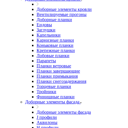
Доборные элементы кровли
Вентилируемые прогоны
Доборные планки
Ендовы
Заглушки
Капельники
Карнизные планки
Коньковые планки
Крепежные планки
Лобовые планки
Парапеты
Планки ветровые
Планки завершающие
Планки примыкания
Планки снегозадержания
Торцевые планки
Тройники
Финишные планки
Доборные элементы фасада
Доборные элементы фасада
J профили
Аквилоны
Н профили