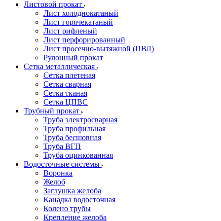
Листовой прокат
Лист холоднокатаный
Лист горячекатаный
Лист рифленый
Лист перфорированный
Лист просечно-вытяжной (ПВЛ)
Рулонный прокат
Сетка металлическая
Сетка плетеная
Сетка сварная
Сетка тканая
Сетка ЦПВС
Трубный прокат
Труба электросварная
Труба профильная
Труба бесшовная
Труба ВГП
Труба оцинкованная
Водосточные системы
Воронка
Желоб
Заглушка желоба
Канадка водосточная
Колено трубы
Крепление желоба