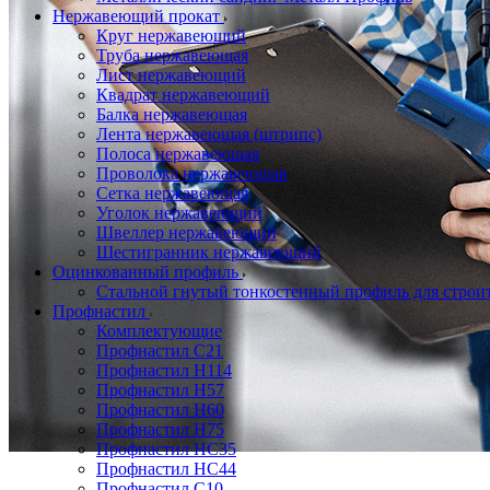
Нержавеющий прокат
Круг нержавеющий
Труба нержавеющая
Лист нержавеющий
Квадрат нержавеющий
Балка нержавеющая
Лента нержавеющая (штрипс)
Полоса нержавеющая
Проволока нержавеющая
Сетка нержавеющая
Уголок нержавеющий
Швеллер нержавеющий
Шестигранник нержавеющий
Оцинкованный профиль
Стальной гнутый тонкостенный профиль для строи
Профнастил
Комплектующие
Профнастил C21
Профнастил Н114
Профнастил Н57
Профнастил Н60
Профнастил Н75
Профнастил НС35
Профнастил НС44
Профнастил С10