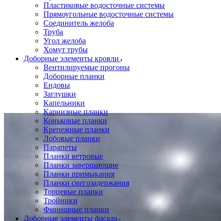
Пластиковые водосточные системы
Прямоугольные водосточные системы
Соединитель желоба
Труба
Угол желоба
Хомут трубы
Доборные элементы кровли
Вентилируемые прогоны
Доборные планки
Ендовы
Заглушки
Капельники
Карнизные планки
Коньковые планки
Крепежные планки
Лобовые планки
Парапеты
Планки ветровые
Планки завершающие
Планки примыкания
Планки снегозадержания
Торцевые планки
Тройники
Финишные планки
Доборные элементы фасада