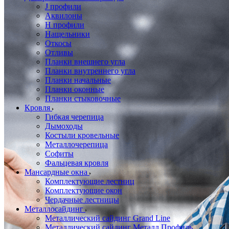
J профили
Аквилоны
Н профили
Нащельники
Откосы
Отливы
Планки внешнего угла
Планки внутреннего угла
Планки начальные
Планки оконные
Планки стыковочные
Кровля
Гибкая черепица
Дымоходы
Костыли кровельные
Металлочерепица
Софиты
Фальцевая кровля
Мансардные окна
Комплектующие лестниц
Комплектующие окон
Чердачные лестницы
Металлосайдинг
Металлический сайдинг Grand Line
Металлический сайдинг Металл Профиль