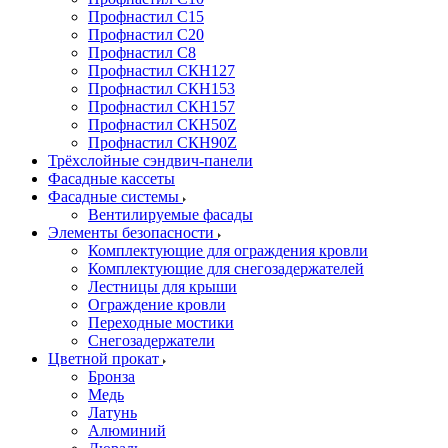
Профнастил С15
Профнастил С20
Профнастил С8
Профнастил СКН127
Профнастил СКН153
Профнастил СКН157
Профнастил СКН50Z
Профнастил СКН90Z
Трёхслойные сэндвич-панели
Фасадные кассеты
Фасадные системы
Вентилируемые фасады
Элементы безопасности
Комплектующие для ограждения кровли
Комплектующие для снегозадержателей
Лестницы для крыши
Ограждение кровли
Переходные мостики
Снегозадержатели
Цветной прокат
Бронза
Медь
Латунь
Алюминий