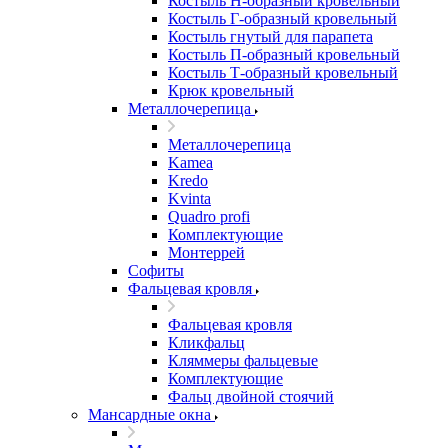
Костыль H-образный кровельный
Костыль Г-образный кровельный
Костыль гнутый для парапета
Костыль П-образный кровельный
Костыль Т-образный кровельный
Крюк кровельный
Металлочерепица
Металлочерепица
Kamea
Kredo
Kvinta
Quadro profi
Комплектующие
Монтеррей
Софиты
Фальцевая кровля
Фальцевая кровля
Кликфальц
Кляммеры фальцевые
Комплектующие
Фальц двойной стоячий
Мансардные окна