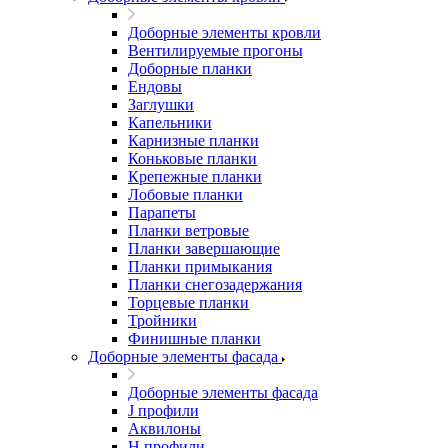
Доборные элементы кровли
Вентилируемые прогоны
Доборные планки
Ендовы
Заглушки
Капельники
Карнизные планки
Коньковые планки
Крепежные планки
Лобовые планки
Парапеты
Планки ветровые
Планки завершающие
Планки примыкания
Планки снегозадержания
Торцевые планки
Тройники
Финишные планки
Доборные элементы фасада
Доборные элементы фасада
J профили
Аквилоны
Н профили