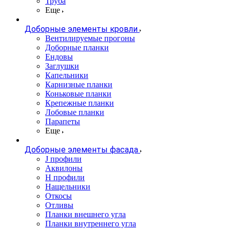
Труба
Еще
Доборные элементы кровли
Вентилируемые прогоны
Доборные планки
Ендовы
Заглушки
Капельники
Карнизные планки
Коньковые планки
Крепежные планки
Лобовые планки
Парапеты
Еще
Доборные элементы фасада
J профили
Аквилоны
Н профили
Нащельники
Откосы
Отливы
Планки внешнего угла
Планки внутреннего угла