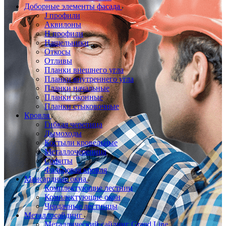
Доборные элементы фасада
J профили
Аквилоны
Н профили
Нащельники
Откосы
Отливы
Планки внешнего угла
Планки внутреннего угла
Планки начальные
Планки оконные
Планки стыковочные
Кровля
Гибкая черепица
Дымоходы
Костыли кровельные
Металлочерепица
Софиты
Фальцевая кровля
Мансардные окна
Комплектующие лестниц
Комплектующие окон
Чердачные лестницы
Металлосайдинг
Металлический сайдинг Grand Line