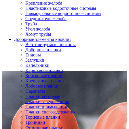
Крепление желоба
Пластиковые водосточные системы
Прямоугольные водосточные системы
Соединитель желоба
Труба
Угол желоба
Хомут трубы
Доборные элементы кровли
Вентилируемые прогоны
Доборные планки
Ендовы
Заглушки
Капельники
Карнизные планки
Коньковые планки
Крепежные планки
Лобовые планки
Парапеты
Планки ветровые
Планки завершающие
Планки примыкания
Планки снегозадержания
Торцевые планки
Тройники
Финишные планки