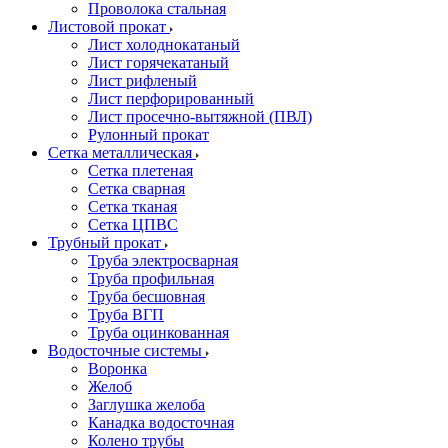
Проволока стальная
Листовой прокат
Лист холоднокатаный
Лист горячекатаный
Лист рифленый
Лист перфорированный
Лист просечно-вытяжной (ПВЛ)
Рулонный прокат
Сетка металлическая
Сетка плетеная
Сетка сварная
Сетка тканая
Сетка ЦПВС
Трубный прокат
Труба электросварная
Труба профильная
Труба бесшовная
Труба ВГП
Труба оцинкованная
Водосточные системы
Воронка
Желоб
Заглушка желоба
Канадка водосточная
Колено трубы