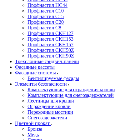
Профнастил НС44
Профнастил С10
Профнастил С15
Профнастил С20
Профнастил С8
Профнастил СКН127
Профнастил СКН153
Профнастил СКН157
Профнастил СКН50Z
Профнастил СКН90Z
Трёхслойные сэндвич-панели
Фасадные кассеты
Фасадные системы
Вентилируемые фасады
Элементы безопасности
Комплектующие для ограждения кровли
Комплектующие для снегозадержателей
Лестницы для крыши
Ограждение кровли
Переходные мостики
Снегозадержатели
Цветной прокат
Бронза
Медь