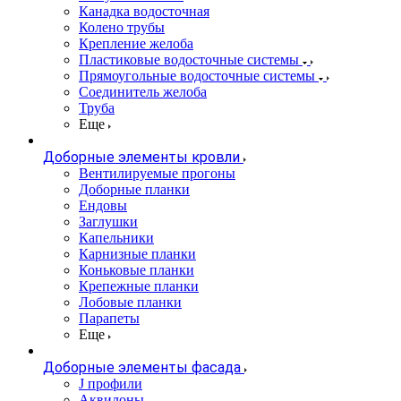
Канадка водосточная
Колено трубы
Крепление желоба
Пластиковые водосточные системы
Прямоугольные водосточные системы
Соединитель желоба
Труба
Еще
Доборные элементы кровли
Вентилируемые прогоны
Доборные планки
Ендовы
Заглушки
Капельники
Карнизные планки
Коньковые планки
Крепежные планки
Лобовые планки
Парапеты
Еще
Доборные элементы фасада
J профили
Аквилоны