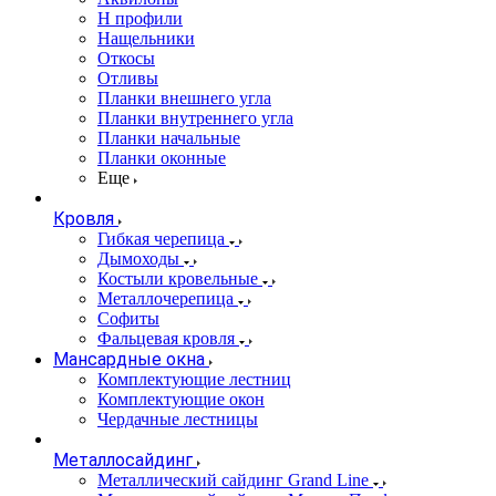
Н профили
Нащельники
Откосы
Отливы
Планки внешнего угла
Планки внутреннего угла
Планки начальные
Планки оконные
Еще
Кровля
Гибкая черепица
Дымоходы
Костыли кровельные
Металлочерепица
Софиты
Фальцевая кровля
Мансардные окна
Комплектующие лестниц
Комплектующие окон
Чердачные лестницы
Металлосайдинг
Металлический сайдинг Grand Line