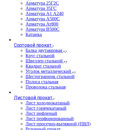
Арматура 25Г2С
Арматура 35ГС
Арматура А1 А240
Арматура А500С
Арматура Ат800
Арматура В500С
Катанка
Сортовой прокат
Балка двутавровая
Круг стальной
Швеллер стальной
Квадрат стальной
Уголок металлический
Шестигранник стальной
Полоса стальная
Проволока стальная
Листовой прокат
Лист холоднокатаный
Лист горячекатаный
Лист рифленый
Лист перфорированный
Лист просечно-вытяжной (ПВЛ)
Рулонный прокат