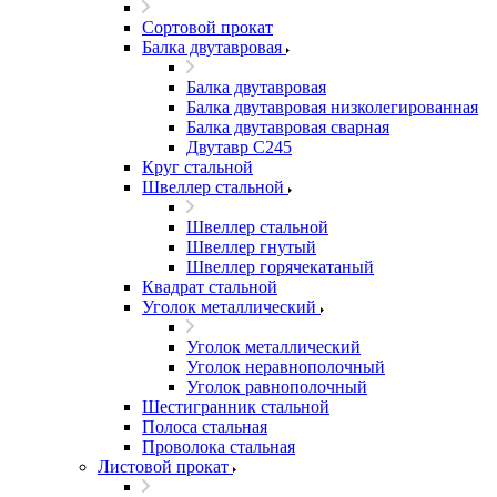
Сортовой прокат
Балка двутавровая
Балка двутавровая
Балка двутавровая низколегированная
Балка двутавровая сварная
Двутавр С245
Круг стальной
Швеллер стальной
Швеллер стальной
Швеллер гнутый
Швеллер горячекатаный
Квадрат стальной
Уголок металлический
Уголок металлический
Уголок неравнополочный
Уголок равнополочный
Шестигранник стальной
Полоса стальная
Проволока стальная
Листовой прокат