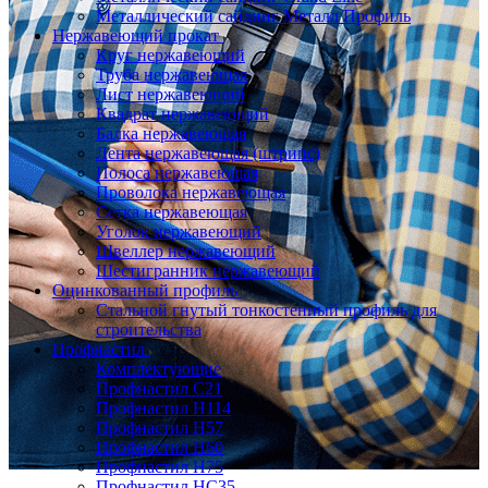
Металлический сайдинг Металл Профиль
Нержавеющий прокат
Круг нержавеющий
Труба нержавеющая
Лист нержавеющий
Квадрат нержавеющий
Балка нержавеющая
Лента нержавеющая (штрипс)
Полоса нержавеющая
Проволока нержавеющая
Сетка нержавеющая
Уголок нержавеющий
Швеллер нержавеющий
Шестигранник нержавеющий
Оцинкованный профиль
Стальной гнутый тонкостенный профиль для
строительства
Профнастил
Комплектующие
Профнастил C21
Профнастил Н114
Профнастил Н57
Профнастил Н60
Профнастил Н75
Профнастил НС35