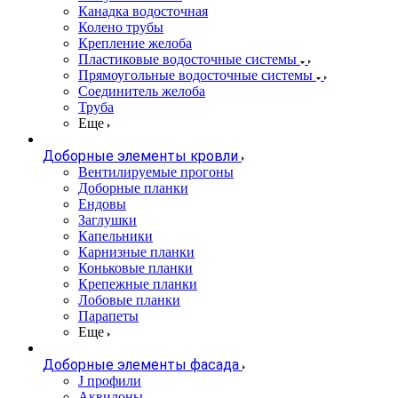
Канадка водосточная
Колено трубы
Крепление желоба
Пластиковые водосточные системы
Прямоугольные водосточные системы
Соединитель желоба
Труба
Еще
Доборные элементы кровли
Вентилируемые прогоны
Доборные планки
Ендовы
Заглушки
Капельники
Карнизные планки
Коньковые планки
Крепежные планки
Лобовые планки
Парапеты
Еще
Доборные элементы фасада
J профили
Аквилоны