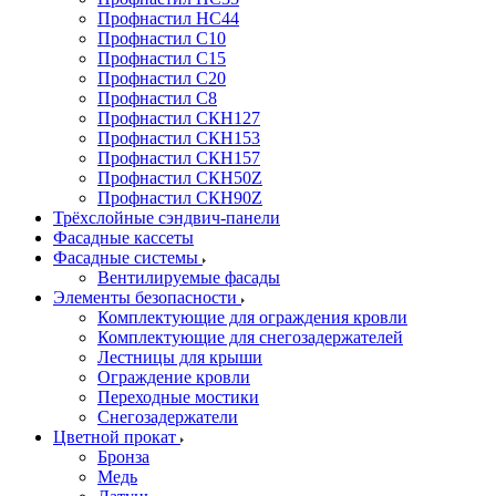
Профнастил НС44
Профнастил С10
Профнастил С15
Профнастил С20
Профнастил С8
Профнастил СКН127
Профнастил СКН153
Профнастил СКН157
Профнастил СКН50Z
Профнастил СКН90Z
Трёхслойные сэндвич-панели
Фасадные кассеты
Фасадные системы
Вентилируемые фасады
Элементы безопасности
Комплектующие для ограждения кровли
Комплектующие для снегозадержателей
Лестницы для крыши
Ограждение кровли
Переходные мостики
Снегозадержатели
Цветной прокат
Бронза
Медь