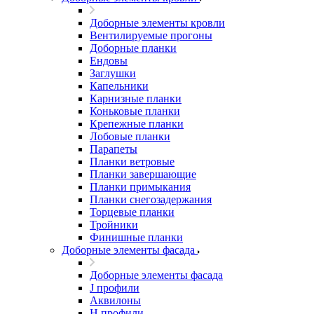
Доборные элементы кровли
Вентилируемые прогоны
Доборные планки
Ендовы
Заглушки
Капельники
Карнизные планки
Коньковые планки
Крепежные планки
Лобовые планки
Парапеты
Планки ветровые
Планки завершающие
Планки примыкания
Планки снегозадержания
Торцевые планки
Тройники
Финишные планки
Доборные элементы фасада
Доборные элементы фасада
J профили
Аквилоны
Н профили