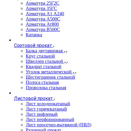
Арматура 25Г2С
Арматура 35ГС
Арматура А1 А240
Арматура А500С
Арматура Ат800
Арматура В500С
Катанка
Сортовой прокат
Балка двутавровая
Круг стальной
Швеллер стальной
Квадрат стальной
Уголок металлический
Шестигранник стальной
Полоса стальная
Проволока стальная
Листовой прокат
Лист холоднокатаный
Лист горячекатаный
Лист рифленый
Лист перфорированный
Лист просечно-вытяжной (ПВЛ)
Рулонный прокат