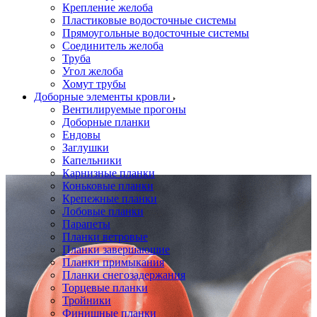
Крепление желоба
Пластиковые водосточные системы
Прямоугольные водосточные системы
Соединитель желоба
Труба
Угол желоба
Хомут трубы
Доборные элементы кровли
Вентилируемые прогоны
Доборные планки
Ендовы
Заглушки
Капельники
Карнизные планки
Коньковые планки
Крепежные планки
Лобовые планки
Парапеты
Планки ветровые
Планки завершающие
Планки примыкания
Планки снегозадержания
Торцевые планки
Тройники
Финишные планки