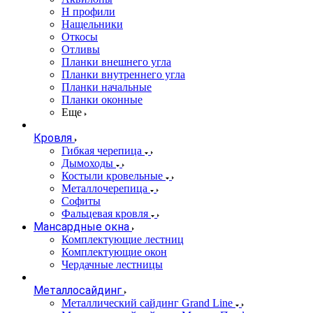
Н профили
Нащельники
Откосы
Отливы
Планки внешнего угла
Планки внутреннего угла
Планки начальные
Планки оконные
Еще
Кровля
Гибкая черепица
Дымоходы
Костыли кровельные
Металлочерепица
Софиты
Фальцевая кровля
Мансардные окна
Комплектующие лестниц
Комплектующие окон
Чердачные лестницы
Металлосайдинг
Металлический сайдинг Grand Line