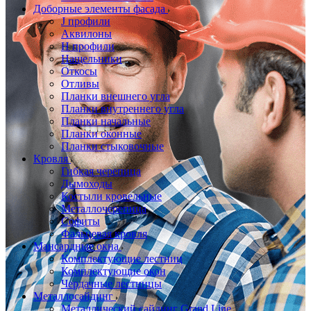
Доборные элементы фасада
J профили
Аквилоны
Н профили
Нащельники
Откосы
Отливы
Планки внешнего угла
Планки внутреннего угла
Планки начальные
Планки оконные
Планки стыковочные
Кровля
Гибкая черепица
Дымоходы
Костыли кровельные
Металлочерепица
Софиты
Фальцевая кровля
Мансардные окна
Комплектующие лестниц
Комплектующие окон
Чердачные лестницы
Металлосайдинг
Металлический сайдинг Grand Line