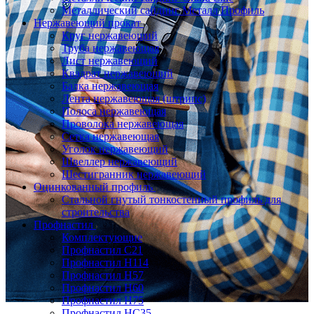
Металлический сайдинг Металл Профиль
Нержавеющий прокат
Круг нержавеющий
Труба нержавеющая
Лист нержавеющий
Квадрат нержавеющий
Балка нержавеющая
Лента нержавеющая (штрипс)
Полоса нержавеющая
Проволока нержавеющая
Сетка нержавеющая
Уголок нержавеющий
Швеллер нержавеющий
Шестигранник нержавеющий
Оцинкованный профиль
Стальной гнутый тонкостенный профиль для
строительства
Профнастил
Комплектующие
Профнастил C21
Профнастил Н114
Профнастил Н57
Профнастил Н60
Профнастил Н75
Профнастил НС35