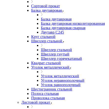
Сортовой прокат
Балка двутавровая
Балка двутавровая
Балка двутавровая низколегированная
Балка двутавровая сварная
Двутавр С245
Круг стальной
Швеллер стальной
Швеллер стальной
Швеллер гнутый
Швеллер горячекатаный
Квадрат стальной
Уголок металлический
Уголок металлический
Уголок неравнополочный
Уголок равнополочный
Шестигранник стальной
Полоса стальная
Проволока стальная
Листовой прокат