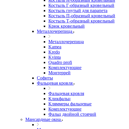
Костыль H-образный кровельный
Костыль Г-образный кровельный
Костыль гнутый для парапета
Костыль П-образный кровельный
Костыль Т-образный кровельный
Крюк кровельный
Металлочерепица
Металлочерепица
Kamea
Kredo
Kvinta
Quadro profi
Комплектующие
Монтеррей
Софиты
Фальцевая кровля
Фальцевая кровля
Кликфальц
Кляммеры фальцевые
Комплектующие
Фальц двойной стоячий
Мансардные окна