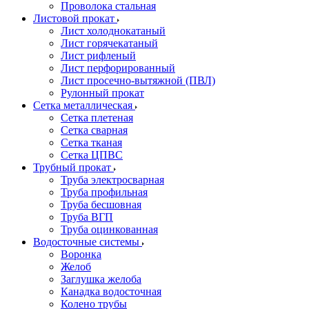
Проволока стальная
Листовой прокат
Лист холоднокатаный
Лист горячекатаный
Лист рифленый
Лист перфорированный
Лист просечно-вытяжной (ПВЛ)
Рулонный прокат
Сетка металлическая
Сетка плетеная
Сетка сварная
Сетка тканая
Сетка ЦПВС
Трубный прокат
Труба электросварная
Труба профильная
Труба бесшовная
Труба ВГП
Труба оцинкованная
Водосточные системы
Воронка
Желоб
Заглушка желоба
Канадка водосточная
Колено трубы