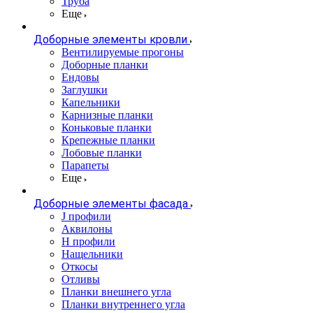
Труба
Еще
Доборные элементы кровли
Вентилируемые прогоны
Доборные планки
Ендовы
Заглушки
Капельники
Карнизные планки
Коньковые планки
Крепежные планки
Лобовые планки
Парапеты
Еще
Доборные элементы фасада
J профили
Аквилоны
Н профили
Нащельники
Откосы
Отливы
Планки внешнего угла
Планки внутреннего угла