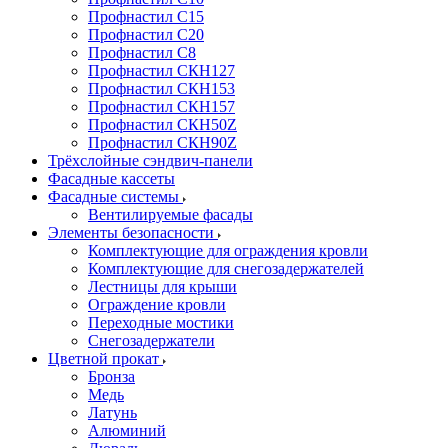
Профнастил С15
Профнастил С20
Профнастил С8
Профнастил СКН127
Профнастил СКН153
Профнастил СКН157
Профнастил СКН50Z
Профнастил СКН90Z
Трёхслойные сэндвич-панели
Фасадные кассеты
Фасадные системы
Вентилируемые фасады
Элементы безопасности
Комплектующие для ограждения кровли
Комплектующие для снегозадержателей
Лестницы для крыши
Ограждение кровли
Переходные мостики
Снегозадержатели
Цветной прокат
Бронза
Медь
Латунь
Алюминий