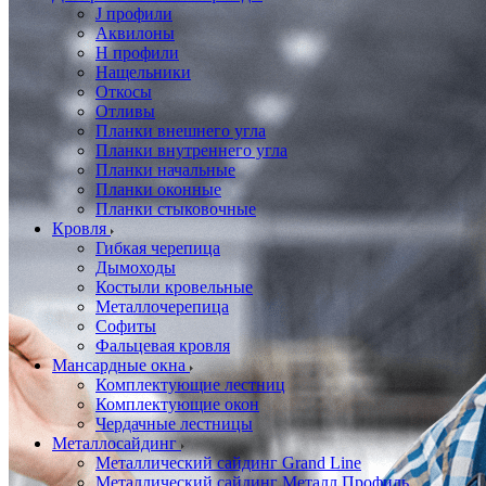
J профили
Аквилоны
Н профили
Нащельники
Откосы
Отливы
Планки внешнего угла
Планки внутреннего угла
Планки начальные
Планки оконные
Планки стыковочные
Кровля
Гибкая черепица
Дымоходы
Костыли кровельные
Металлочерепица
Софиты
Фальцевая кровля
Мансардные окна
Комплектующие лестниц
Комплектующие окон
Чердачные лестницы
Металлосайдинг
Металлический сайдинг Grand Line
Металлический сайдинг Металл Профиль