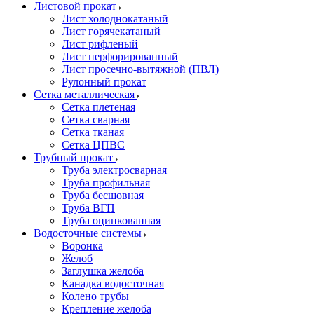
Листовой прокат
Лист холоднокатаный
Лист горячекатаный
Лист рифленый
Лист перфорированный
Лист просечно-вытяжной (ПВЛ)
Рулонный прокат
Сетка металлическая
Сетка плетеная
Сетка сварная
Сетка тканая
Сетка ЦПВС
Трубный прокат
Труба электросварная
Труба профильная
Труба бесшовная
Труба ВГП
Труба оцинкованная
Водосточные системы
Воронка
Желоб
Заглушка желоба
Канадка водосточная
Колено трубы
Крепление желоба