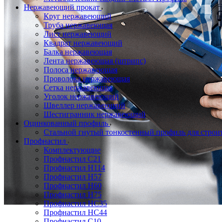
Нержавеющий прокат
Круг нержавеющий
Труба нержавеющая
Лист нержавеющий
Квадрат нержавеющий
Балка нержавеющая
Лента нержавеющая (штрипс)
Полоса нержавеющая
Проволока нержавеющая
Сетка нержавеющая
Уголок нержавеющий
Швеллер нержавеющий
Шестигранник нержавеющий
Оцинкованный профиль
Стальной гнутый тонкостенный профиль для строи
Профнастил
Комплектующие
Профнастил C21
Профнастил Н114
Профнастил Н57
Профнастил Н60
Профнастил Н75
Профнастил НС35
Профнастил НС44
Профнастил С10