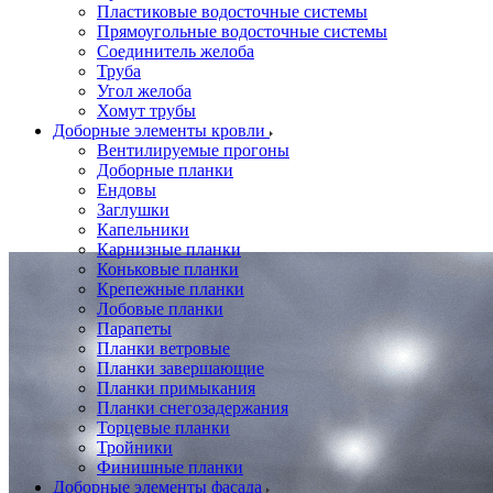
Пластиковые водосточные системы
Прямоугольные водосточные системы
Соединитель желоба
Труба
Угол желоба
Хомут трубы
Доборные элементы кровли
Вентилируемые прогоны
Доборные планки
Ендовы
Заглушки
Капельники
Карнизные планки
Коньковые планки
Крепежные планки
Лобовые планки
Парапеты
Планки ветровые
Планки завершающие
Планки примыкания
Планки снегозадержания
Торцевые планки
Тройники
Финишные планки
Доборные элементы фасада