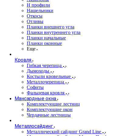
Н профили
Нащельники
Откосы
Отливы
Планки внешнего угла
Планки внутреннего угла
Планки начальные
Планки оконные
Еще
Кровля
Гибкая черепица
Дымоходы
Костыли кровельные
Металлочерепица
Софиты
Фальцевая кровля
Мансардные окна
Комплектующие лестниц
Комплектующие окон
Чердачные лестницы
Металлосайдинг
Металлический сайдинг Grand Line