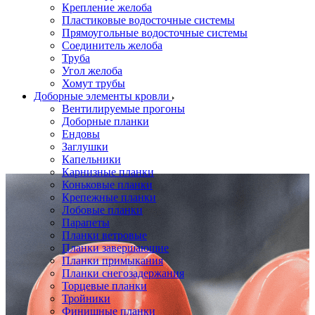
Крепление желоба
Пластиковые водосточные системы
Прямоугольные водосточные системы
Соединитель желоба
Труба
Угол желоба
Хомут трубы
Доборные элементы кровли
Вентилируемые прогоны
Доборные планки
Ендовы
Заглушки
Капельники
Карнизные планки
Коньковые планки
Крепежные планки
Лобовые планки
Парапеты
Планки ветровые
Планки завершающие
Планки примыкания
Планки снегозадержания
Торцевые планки
Тройники
Финишные планки