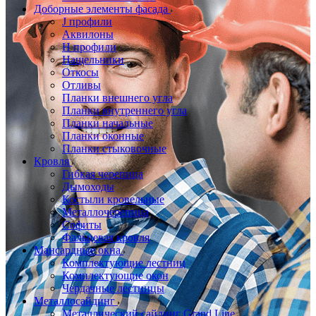
Доборные элементы фасада
J профили
Аквилоны
Н профили
Нащельники
Откосы
Отливы
Планки внешнего угла
Планки внутреннего угла
Планки начальные
Планки оконные
Планки стыковочные
Кровля
Гибкая черепица
Дымоходы
Костыли кровельные
Металлочерепица
Софиты
Фальцевая кровля
Мансардные окна
Комплектующие лестниц
Комплектующие окон
Чердачные лестницы
Металлосайдинг
Металлический сайдинг Grand Line