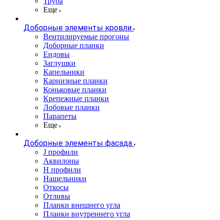
Труба
Еще
Доборные элементы кровли
Вентилируемые прогоны
Доборные планки
Ендовы
Заглушки
Капельники
Карнизные планки
Коньковые планки
Крепежные планки
Лобовые планки
Парапеты
Еще
Доборные элементы фасада
J профили
Аквилоны
Н профили
Нащельники
Откосы
Отливы
Планки внешнего угла
Планки внутреннего угла