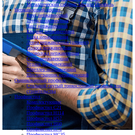
Металлический сайдинг Металл Профиль
Нержавеющий прокат
Круг нержавеющий
Труба нержавеющая
Лист нержавеющий
Квадрат нержавеющий
Балка нержавеющая
Лента нержавеющая (штрипс)
Полоса нержавеющая
Проволока нержавеющая
Сетка нержавеющая
Уголок нержавеющий
Швеллер нержавеющий
Шестигранник нержавеющий
Оцинкованный профиль
Стальной гнутый тонкостенный профиль для
строительства
Профнастил
Комплектующие
Профнастил C21
Профнастил Н114
Профнастил Н57
Профнастил Н60
Профнастил Н75
Профнастил НС35