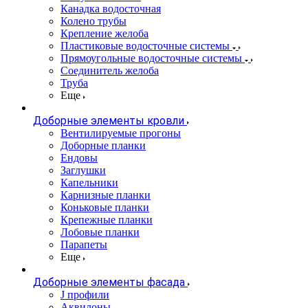
Канадка водосточная
Колено трубы
Крепление желоба
Пластиковые водосточные системы
Прямоугольные водосточные системы
Соединитель желоба
Труба
Еще
Доборные элементы кровли
Вентилируемые прогоны
Доборные планки
Ендовы
Заглушки
Капельники
Карнизные планки
Коньковые планки
Крепежные планки
Лобовые планки
Парапеты
Еще
Доборные элементы фасада
J профили
Аквилоны