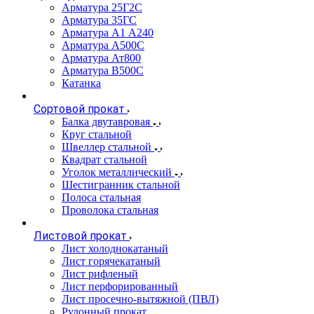
Арматура 25Г2С
Арматура 35ГС
Арматура А1 А240
Арматура А500С
Арматура Ат800
Арматура В500С
Катанка
Сортовой прокат
Балка двутавровая
Круг стальной
Швеллер стальной
Квадрат стальной
Уголок металлический
Шестигранник стальной
Полоса стальная
Проволока стальная
Листовой прокат
Лист холоднокатаный
Лист горячекатаный
Лист рифленый
Лист перфорированный
Лист просечно-вытяжной (ПВЛ)
Рулонный прокат