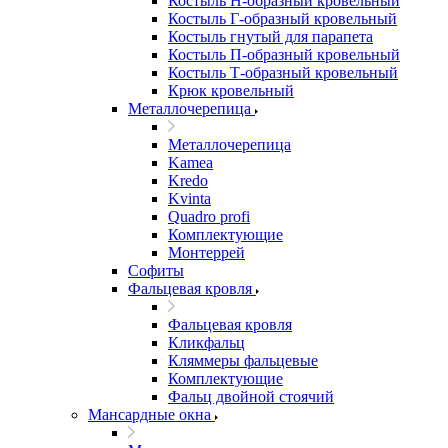
Костыль H-образный кровельный
Костыль Г-образный кровельный
Костыль гнутый для парапета
Костыль П-образный кровельный
Костыль Т-образный кровельный
Крюк кровельный
Металлочерепица
Металлочерепица
Kamea
Kredo
Kvinta
Quadro profi
Комплектующие
Монтеррей
Софиты
Фальцевая кровля
Фальцевая кровля
Кликфальц
Кляммеры фальцевые
Комплектующие
Фальц двойной стоячий
Мансардные окна