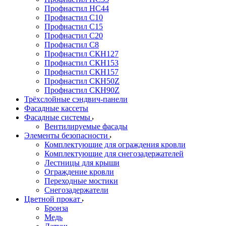
Профнастил НС44
Профнастил С10
Профнастил С15
Профнастил С20
Профнастил С8
Профнастил СКН127
Профнастил СКН153
Профнастил СКН157
Профнастил СКН50Z
Профнастил СКН90Z
Трёхслойные сэндвич-панели
Фасадные кассеты
Фасадные системы
Вентилируемые фасады
Элементы безопасности
Комплектующие для ограждения кровли
Комплектующие для снегозадержателей
Лестницы для крыши
Ограждение кровли
Переходные мостики
Снегозадержатели
Цветной прокат
Бронза
Медь