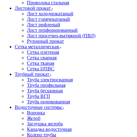
Проволока стальная
Листовой прокат
Лист холоднокатаный
Лист горячекатаный
Лист рифленый
Лист перфорированный
Лист просечно-вытяжной (ПВЛ)
Рулонный прокат
Сетка металлическая
Сетка плетеная
Сетка сварная
Сетка тканая
Сетка ЦПВС
Трубный прокат
Труба электросварная
Труба профильная
Труба бесшовная
Труба ВГП
Труба оцинкованная
Водосточные системы
Воронка
Желоб
Заглушка желоба
Канадка водосточная
Колено трубы