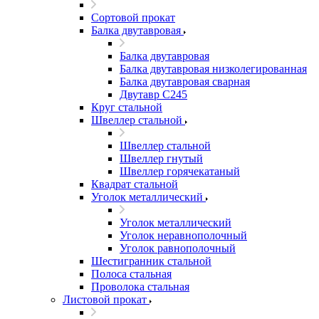
Сортовой прокат
Балка двутавровая
Балка двутавровая
Балка двутавровая низколегированная
Балка двутавровая сварная
Двутавр С245
Круг стальной
Швеллер стальной
Швеллер стальной
Швеллер гнутый
Швеллер горячекатаный
Квадрат стальной
Уголок металлический
Уголок металлический
Уголок неравнополочный
Уголок равнополочный
Шестигранник стальной
Полоса стальная
Проволока стальная
Листовой прокат