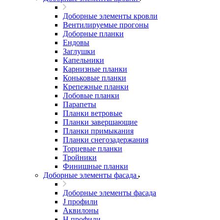
Доборные элементы кровли
Вентилируемые прогоны
Доборные планки
Ендовы
Заглушки
Капельники
Карнизные планки
Коньковые планки
Крепежные планки
Лобовые планки
Парапеты
Планки ветровые
Планки завершающие
Планки примыкания
Планки снегозадержания
Торцевые планки
Тройники
Финишные планки
Доборные элементы фасада
Доборные элементы фасада
J профили
Аквилоны
Н профили