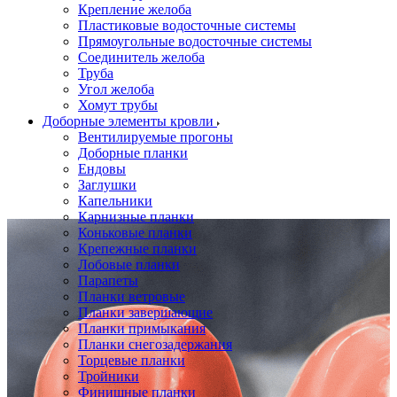
Крепление желоба
Пластиковые водосточные системы
Прямоугольные водосточные системы
Соединитель желоба
Труба
Угол желоба
Хомут трубы
Доборные элементы кровли
Вентилируемые прогоны
Доборные планки
Ендовы
Заглушки
Капельники
Карнизные планки
Коньковые планки
Крепежные планки
Лобовые планки
Парапеты
Планки ветровые
Планки завершающие
Планки примыкания
Планки снегозадержания
Торцевые планки
Тройники
Финишные планки