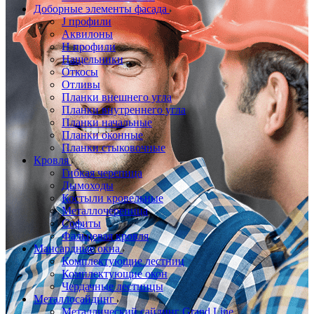
Доборные элементы фасада
J профили
Аквилоны
Н профили
Нащельники
Откосы
Отливы
Планки внешнего угла
Планки внутреннего угла
Планки начальные
Планки оконные
Планки стыковочные
Кровля
Гибкая черепица
Дымоходы
Костыли кровельные
Металлочерепица
Софиты
Фальцевая кровля
Мансардные окна
Комплектующие лестниц
Комплектующие окон
Чердачные лестницы
Металлосайдинг
Металлический сайдинг Grand Line