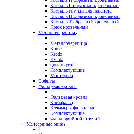
Костыль H-образный кровельный
Костыль Г-образный кровельный
Костыль гнутый для парапета
Костыль П-образный кровельный
Костыль Т-образный кровельный
Крюк кровельный
Металлочерепица
Металлочерепица
Kamea
Kredo
Kvinta
Quadro profi
Комплектующие
Монтеррей
Софиты
Фальцевая кровля
Фальцевая кровля
Кликфальц
Кляммеры фальцевые
Комплектующие
Фальц двойной стоячий
Мансардные окна