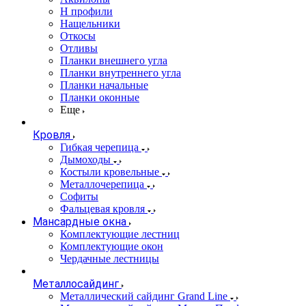
Н профили
Нащельники
Откосы
Отливы
Планки внешнего угла
Планки внутреннего угла
Планки начальные
Планки оконные
Еще
Кровля
Гибкая черепица
Дымоходы
Костыли кровельные
Металлочерепица
Софиты
Фальцевая кровля
Мансардные окна
Комплектующие лестниц
Комплектующие окон
Чердачные лестницы
Металлосайдинг
Металлический сайдинг Grand Line