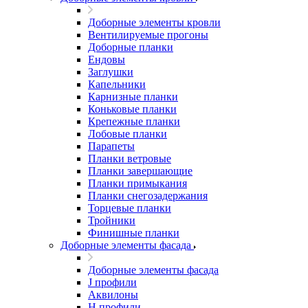
Доборные элементы кровли
Вентилируемые прогоны
Доборные планки
Ендовы
Заглушки
Капельники
Карнизные планки
Коньковые планки
Крепежные планки
Лобовые планки
Парапеты
Планки ветровые
Планки завершающие
Планки примыкания
Планки снегозадержания
Торцевые планки
Тройники
Финишные планки
Доборные элементы фасада
Доборные элементы фасада
J профили
Аквилоны
Н профили