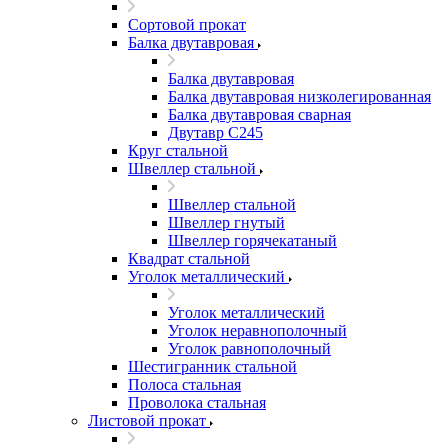
Сортовой прокат
Балка двутавровая
Балка двутавровая
Балка двутавровая низколегированная
Балка двутавровая сварная
Двутавр С245
Круг стальной
Швеллер стальной
Швеллер стальной
Швеллер гнутый
Швеллер горячекатаный
Квадрат стальной
Уголок металлический
Уголок металлический
Уголок неравнополочный
Уголок равнополочный
Шестигранник стальной
Полоса стальная
Проволока стальная
Листовой прокат