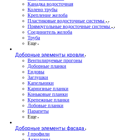
Канадка водосточная
Колено трубы
Крепление желоба
Пластиковые водосточные системы
Прямоугольные водосточные системы
Соединитель желоба
Труба
Еще
Доборные элементы кровли
Вентилируемые прогоны
Доборные планки
Ендовы
Заглушки
Капельники
Карнизные планки
Коньковые планки
Крепежные планки
Лобовые планки
Парапеты
Еще
Доборные элементы фасада
J профили
Аквилоны