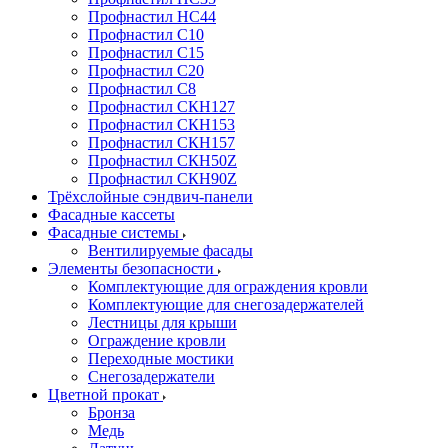
Профнастил НС44
Профнастил С10
Профнастил С15
Профнастил С20
Профнастил С8
Профнастил СКН127
Профнастил СКН153
Профнастил СКН157
Профнастил СКН50Z
Профнастил СКН90Z
Трёхслойные сэндвич-панели
Фасадные кассеты
Фасадные системы
Вентилируемые фасады
Элементы безопасности
Комплектующие для ограждения кровли
Комплектующие для снегозадержателей
Лестницы для крыши
Ограждение кровли
Переходные мостики
Снегозадержатели
Цветной прокат
Бронза
Медь