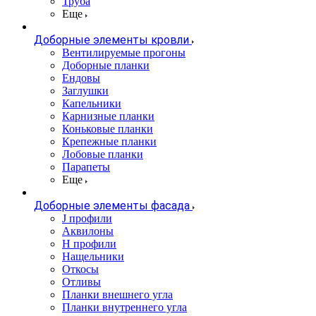
Труба
Еще
Доборные элементы кровли
Вентилируемые прогоны
Доборные планки
Ендовы
Заглушки
Капельники
Карнизные планки
Коньковые планки
Крепежные планки
Лобовые планки
Парапеты
Еще
Доборные элементы фасада
J профили
Аквилоны
Н профили
Нащельники
Откосы
Отливы
Планки внешнего угла
Планки внутреннего угла