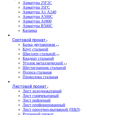
Арматура 25Г2С
Арматура 35ГС
Арматура А1 А240
Арматура А500С
Арматура Ат800
Арматура В500С
Катанка
Сортовой прокат
Балка двутавровая
Круг стальной
Швеллер стальной
Квадрат стальной
Уголок металлический
Шестигранник стальной
Полоса стальная
Проволока стальная
Листовой прокат
Лист холоднокатаный
Лист горячекатаный
Лист рифленый
Лист перфорированный
Лист просечно-вытяжной (ПВЛ)
Рулонный прокат