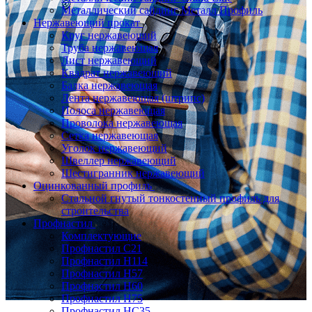
Металлический сайдинг Металл Профиль
Нержавеющий прокат
Круг нержавеющий
Труба нержавеющая
Лист нержавеющий
Квадрат нержавеющий
Балка нержавеющая
Лента нержавеющая (штрипс)
Полоса нержавеющая
Проволока нержавеющая
Сетка нержавеющая
Уголок нержавеющий
Швеллер нержавеющий
Шестигранник нержавеющий
Оцинкованный профиль
Стальной гнутый тонкостенный профиль для
строительства
Профнастил
Комплектующие
Профнастил C21
Профнастил Н114
Профнастил Н57
Профнастил Н60
Профнастил Н75
Профнастил НС35