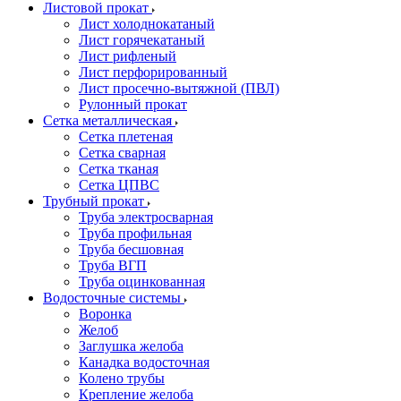
Листовой прокат
Лист холоднокатаный
Лист горячекатаный
Лист рифленый
Лист перфорированный
Лист просечно-вытяжной (ПВЛ)
Рулонный прокат
Сетка металлическая
Сетка плетеная
Сетка сварная
Сетка тканая
Сетка ЦПВС
Трубный прокат
Труба электросварная
Труба профильная
Труба бесшовная
Труба ВГП
Труба оцинкованная
Водосточные системы
Воронка
Желоб
Заглушка желоба
Канадка водосточная
Колено трубы
Крепление желоба