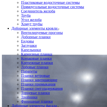
Пластиковые водосточные системы
Прямоугольные водосточные системы
Соединитель желоба
Труба
Угол желоба
Хомут трубы
Доборные элементы кровли
Вентилируемые прогоны
Доборные планки
Ендовы
Заглушки
Капельники
Карнизные планки
Коньковые планки
Крепежные планки
Лобовые планки
Парапеты
Планки ветровые
Планки завершающие
Планки примыкания
Планки снегозадержания
Торцевые планки
Тройники
Финишные планки
Доборные элементы фасада