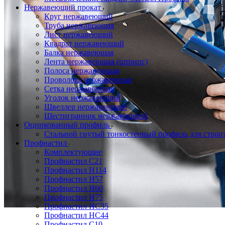
Нержавеющий прокат
Круг нержавеющий
Труба нержавеющая
Лист нержавеющий
Квадрат нержавеющий
Балка нержавеющая
Лента нержавеющая (штрипс)
Полоса нержавеющая
Проволока нержавеющая
Сетка нержавеющая
Уголок нержавеющий
Швеллер нержавеющий
Шестигранник нержавеющий
Оцинкованный профиль
Стальной гнутый тонкостенный профиль для строи
Профнастил
Комплектующие
Профнастил C21
Профнастил Н114
Профнастил Н57
Профнастил Н60
Профнастил Н75
Профнастил НС35
Профнастил НС44
Профнастил С10