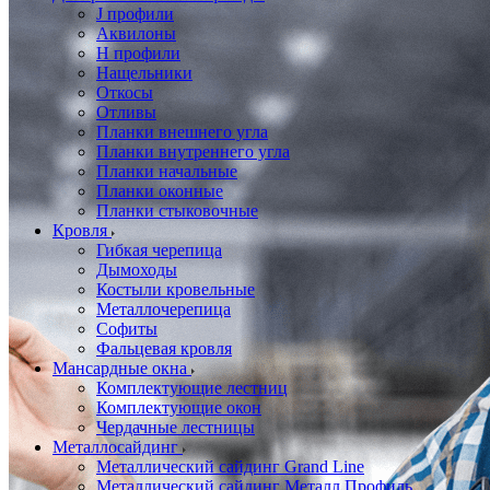
J профили
Аквилоны
Н профили
Нащельники
Откосы
Отливы
Планки внешнего угла
Планки внутреннего угла
Планки начальные
Планки оконные
Планки стыковочные
Кровля
Гибкая черепица
Дымоходы
Костыли кровельные
Металлочерепица
Софиты
Фальцевая кровля
Мансардные окна
Комплектующие лестниц
Комплектующие окон
Чердачные лестницы
Металлосайдинг
Металлический сайдинг Grand Line
Металлический сайдинг Металл Профиль