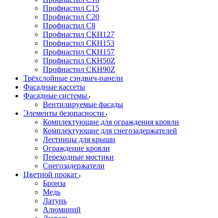
Профнастил С15
Профнастил С20
Профнастил С8
Профнастил СКН127
Профнастил СКН153
Профнастил СКН157
Профнастил СКН50Z
Профнастил СКН90Z
Трёхслойные сэндвич-панели
Фасадные кассеты
Фасадные системы
Вентилируемые фасады
Элементы безопасности
Комплектующие для ограждения кровли
Комплектующие для снегозадержателей
Лестницы для крыши
Ограждение кровли
Переходные мостики
Снегозадержатели
Цветной прокат
Бронза
Медь
Латунь
Алюминий