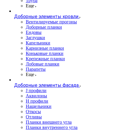
Труба
Еще
Доборные элементы кровли
Вентилируемые прогоны
Доборные планки
Ендовы
Заглушки
Капельники
Карнизные планки
Коньковые планки
Крепежные планки
Лобовые планки
Парапеты
Еще
Доборные элементы фасада
J профили
Аквилоны
Н профили
Нащельники
Откосы
Отливы
Планки внешнего угла
Планки внутреннего угла