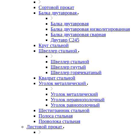
Сортовой прокат
Балка двутавровая
Балка двутавровая
Балка двутавровая низколегированная
Балка двутавровая сварная
Двутавр С245
Круг стальной
Швеллер стальной
Швеллер стальной
Швеллер гнутый
Швеллер горячекатаный
Квадрат стальной
Уголок металлический
Уголок металлический
Уголок неравнополочный
Уголок равнополочный
Шестигранник стальной
Полоса стальная
Проволока стальная
Листовой прокат