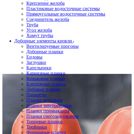
Крепление желоба
Пластиковые водосточные системы
Прямоугольные водосточные системы
Соединитель желоба
Труба
Угол желоба
Хомут трубы
Доборные элементы кровли
Вентилируемые прогоны
Доборные планки
Ендовы
Заглушки
Капельники
Карнизные планки
Коньковые планки
Крепежные планки
Лобовые планки
Парапеты
Планки ветровые
Планки завершающие
Планки примыкания
Планки снегозадержания
Торцевые планки
Тройники
Финишные планки