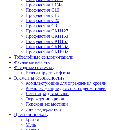
Профнастил НС44
Профнастил С10
Профнастил С15
Профнастил С20
Профнастил С8
Профнастил СКН127
Профнастил СКН153
Профнастил СКН157
Профнастил СКН50Z
Профнастил СКН90Z
Трёхслойные сэндвич-панели
Фасадные кассеты
Фасадные системы
Вентилируемые фасады
Элементы безопасности
Комплектующие для ограждения кровли
Комплектующие для снегозадержателей
Лестницы для крыши
Ограждение кровли
Переходные мостики
Снегозадержатели
Цветной прокат
Бронза
Медь