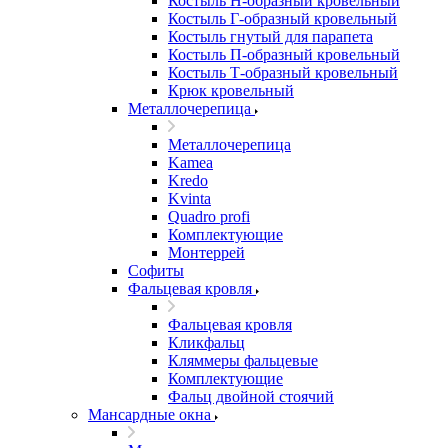
Костыль H-образный кровельный
Костыль Г-образный кровельный
Костыль гнутый для парапета
Костыль П-образный кровельный
Костыль Т-образный кровельный
Крюк кровельный
Металлочерепица
Металлочерепица
Kamea
Kredo
Kvinta
Quadro profi
Комплектующие
Монтеррей
Софиты
Фальцевая кровля
Фальцевая кровля
Кликфальц
Кляммеры фальцевые
Комплектующие
Фальц двойной стоячий
Мансардные окна