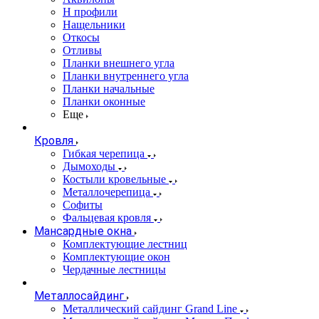
Н профили
Нащельники
Откосы
Отливы
Планки внешнего угла
Планки внутреннего угла
Планки начальные
Планки оконные
Еще
Кровля
Гибкая черепица
Дымоходы
Костыли кровельные
Металлочерепица
Софиты
Фальцевая кровля
Мансардные окна
Комплектующие лестниц
Комплектующие окон
Чердачные лестницы
Металлосайдинг
Металлический сайдинг Grand Line