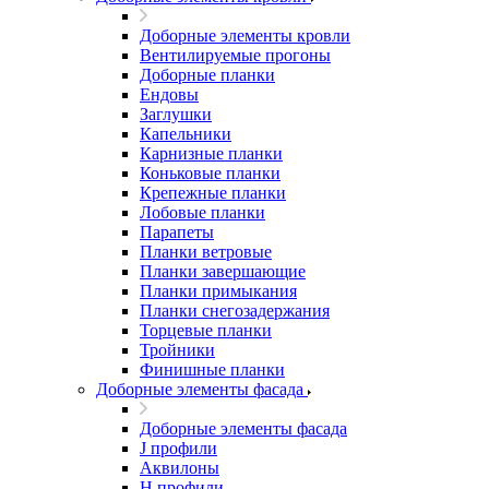
Доборные элементы кровли
Вентилируемые прогоны
Доборные планки
Ендовы
Заглушки
Капельники
Карнизные планки
Коньковые планки
Крепежные планки
Лобовые планки
Парапеты
Планки ветровые
Планки завершающие
Планки примыкания
Планки снегозадержания
Торцевые планки
Тройники
Финишные планки
Доборные элементы фасада
Доборные элементы фасада
J профили
Аквилоны
Н профили