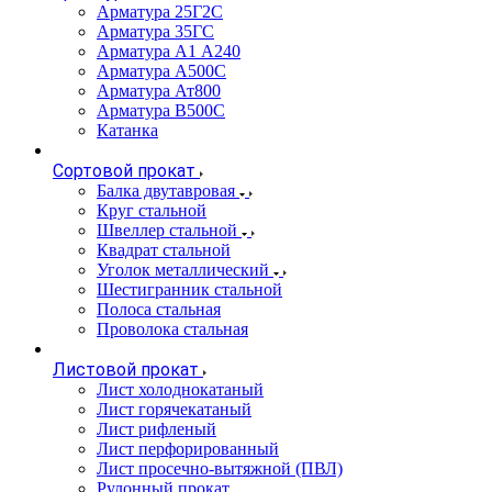
Арматура 25Г2С
Арматура 35ГС
Арматура А1 А240
Арматура А500С
Арматура Ат800
Арматура В500С
Катанка
Сортовой прокат
Балка двутавровая
Круг стальной
Швеллер стальной
Квадрат стальной
Уголок металлический
Шестигранник стальной
Полоса стальная
Проволока стальная
Листовой прокат
Лист холоднокатаный
Лист горячекатаный
Лист рифленый
Лист перфорированный
Лист просечно-вытяжной (ПВЛ)
Рулонный прокат