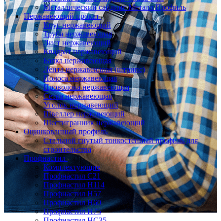
Металлический сайдинг Металл Профиль
Нержавеющий прокат
Круг нержавеющий
Труба нержавеющая
Лист нержавеющий
Квадрат нержавеющий
Балка нержавеющая
Лента нержавеющая (штрипс)
Полоса нержавеющая
Проволока нержавеющая
Сетка нержавеющая
Уголок нержавеющий
Швеллер нержавеющий
Шестигранник нержавеющий
Оцинкованный профиль
Стальной гнутый тонкостенный профиль для
строительства
Профнастил
Комплектующие
Профнастил C21
Профнастил Н114
Профнастил Н57
Профнастил Н60
Профнастил Н75
Профнастил НС35