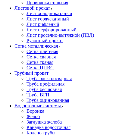
Проволока стальная
Листовой прокат
Лист холоднокатаный
Лист горячекатаный
Лист рифленый
Лист перфорированный
Лист просечно-вытяжной (ПВЛ)
Рулонный прокат
Сетка металлическая
Сетка плетеная
Сетка сварная
Сетка тканая
Сетка ЦПВС
Трубный прокат
Труба электросварная
Труба профильная
Труба бесшовная
Труба ВГП
Труба оцинкованная
Водосточные системы
Воронка
Желоб
Заглушка желоба
Канадка водосточная
Колено трубы