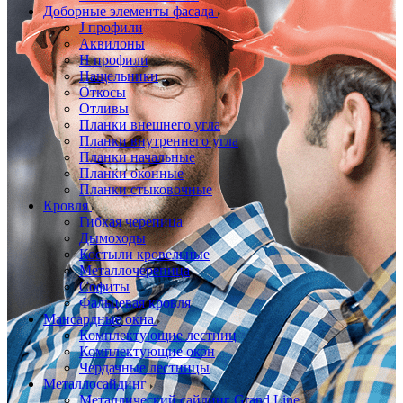
Доборные элементы фасада
J профили
Аквилоны
Н профили
Нащельники
Откосы
Отливы
Планки внешнего угла
Планки внутреннего угла
Планки начальные
Планки оконные
Планки стыковочные
Кровля
Гибкая черепица
Дымоходы
Костыли кровельные
Металлочерепица
Софиты
Фальцевая кровля
Мансардные окна
Комплектующие лестниц
Комплектующие окон
Чердачные лестницы
Металлосайдинг
Металлический сайдинг Grand Line