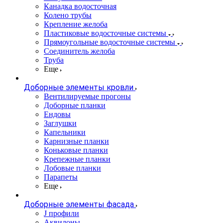
Канадка водосточная
Колено трубы
Крепление желоба
Пластиковые водосточные системы
Прямоугольные водосточные системы
Соединитель желоба
Труба
Еще
Доборные элементы кровли
Вентилируемые прогоны
Доборные планки
Ендовы
Заглушки
Капельники
Карнизные планки
Коньковые планки
Крепежные планки
Лобовые планки
Парапеты
Еще
Доборные элементы фасада
J профили
Аквилоны